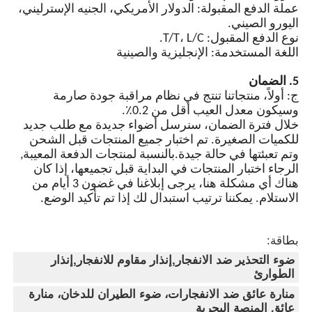
عملة الدفع المقبولة: الدولار الأمريكي، الجنيه الإسترليني،
اليورو الصيني.
نوع الدفع المقبول: T/T، L/C.
اللغة المستخدمة: الإنجليزية والصينية
5. الضمان
ج: أولاً، منتجاتنا تنتج في نظام مراقبة جودة صارمة
وسيكون معدل العيب أقل من 0.2٪.
خلال فترة الضمان، سنرسل أضواء جديدة مع طلب جديد
للكميات الصغيرة. تم اختبار جميع المنتجات قبل الشحن
وتم تعبئتها في حالة جيدة.بالنسبة لمنتجات الدفعة المعيبة,
الرجاء اختبار المنتجات في البداية قبل تجميعها، إذا كان
هناك أي مشكلة هنا، يرجى إبلاغنا في غضون 3 أيام من
الاستلام. يمكننا ترتيب استبدال لك إذا تم تأكيد الوضع.
بطاقة:
ضوء التحذير ضد الانفجار,إنذار مقاوم للانفجار,إنذار
الطوارئ
منارة عائق ضد الانفجارات، ضوء الطيران للدخان، منارة
عائق المنصة البحرية