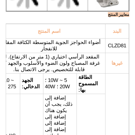
معايير المنتج
البند
اسم المنتج
أضواء الحواجز الجوية المتوسطة الكثافة المقاوم
CLZD81
للانفجار
المقعد الرأسي اختياري (1 متر من الارتفاع). لو
غيرها
غرفة المصباح ولون الضوء والأسلوب والجهد كلها
قابلة للتخصيص. يرجى الاتصال بنا.
الطاقة
5 ~ 10W ؛
الجهد
C110 ~
المسموح
20W ؛ 40W
الدخالي:
275 فولت
بها:
منزل
إضافة إلى
ذلك، يجب أن
يكون هناك
المنتجات
إضافة إلى
إضافة إلى
إضافة إلى
حول بنا