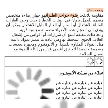
من الصيان
· يتوفر ضوء حواجز الطيران المقاوم للانفجار 
وصف المنتج
خيارات الكثافة المنخفضة والمتوسطة والعالي
ضوء حواجز الطيران
مقاومة للانفجار
هو جهاز إضاءة متخصص
· يوفر الهيكل المختوم ذو الحماية العالية، والمج
مصمم للعمل بأمان في البيئات الخطرة حيث وجود الغازات
الخصائص
بضغط صلب من المطاط السيليكوني المقا
القابلة للاشتعال أو البخار أو الغبار القابل للاشتعال يمكن أن
للشيخوخة، حماية ممتاز
يؤدي إلى انفجار.هذه الأضواء مصممة مع بنية قوية
· يحتوي على شريحة متكاملة مع دوائر حماية متعد
ومحاطات مغلقة لمنع أي شرارات أو أقواس من إشعال
ويمكن تجهيزها بشريحة PS
الغلاف الجوي المحيط بهاوهي عادة ما تتميز بمواد دائمة
الصناعي لمزامنة أضواء متعدد
مثل الفولاذ المقاوم للصدأ أو الألومنيوم ومجهزة بعدسات
· يستخدم مفتاح أوتوماتيكي يعمل بالضوء لتحق
مصممة خصيصًا لتحقيق أقصى قدر من إنتاج الضوء مع
موثوقية عالية، ويتم تشغيله تلقائيًا في الليل و
ضمان السلامة.
ظروف الضباب، ويتم إيقافه أثناء النها
· التزامن اللاسلكي متاح عند الطلب من أجل سهو
الاستخدام والتركيب، يرجى تحديد عند الطل
غطاء من سبيكة الألومنيوم
· مناسبة لكل من أنابيب الصلب وأسلاك الكابلا
· منصات النفط والغ
عبارة عن عبارة عن عبارة عن
· مصانع المعالجة الكيميائ
عبارة عن عبارة عن عبارة عن
· صوامع الحبوب ومصانع الدق
عبارة عن عبارة عن عبارة عن
· منصات الحفر البحر
عبارة عن عبارة عن عبارة عن
· محطات الغاز الطبيعي المس
عبارة عن عبارة عن عبارة عن
APPL
· مناجم الفحم والبنية التحتية للأنف
عبارة عن عبارة عن عبارة عن