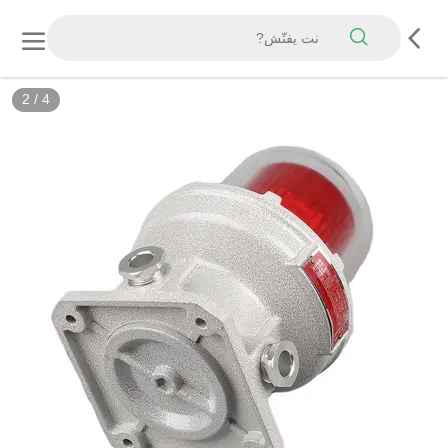
2
/
4