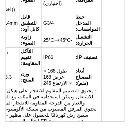
المراقبة:
الضوء:
(اختياري)
أب
((اختيار
صندوق مقاوم للانفجار
خيط
قابل
المدخل
G3/4
للتطبيق
9~14mm
المواصفات:
كابل أود:
مفتاح مقاوم للانفجار
التشغيل
زاوية
0
°
-25°C~+45°C
الحرارة:
الضوء:
التآكل
غدد الكابلات المقاومة للانفجار
F1 *
تصنيف IP:
IP66
تقييم
F2
المقاومة:
قابس ومقبس مقاوم للانفجار
أبعاد
طول 168 ×
وزن
المصباح
عرض 168
3.3 كجم
المنتج:
(ملم):
× الارتفاع 245
· يحتوي التصميم المقاوم للانفجار على هيكل مض
للاشتعال ويمكن استخدامه في البيئات مع الغاز
والغبار من الدرجة المقاومة للانفجار المقابل
· يحتوي المرفق المصبوب من سبيكة الألومنيوم ع
سطح رش كهربائيًا للحصول على مظهر جذا
· يستخدم مصدر ضوء LED عالي الوضوح، و
استهلاك طاقة منخفض، ومدة خدمة طويلة، وخا