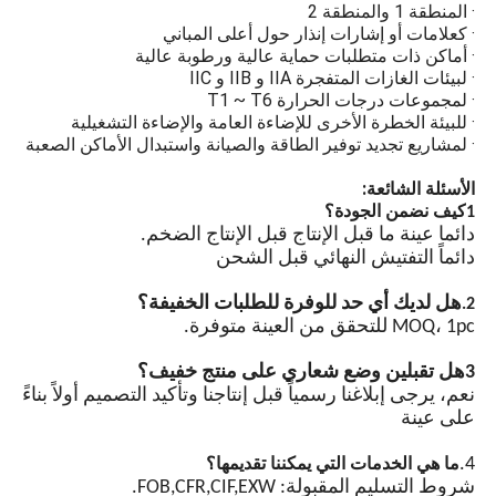
· المنطقة 1 والمنطقة 2
مزامنة نظام تحديد المواقع
· كعلامات أو إشارات إنذار حول أعلى المباني
· أماكن ذات متطلبات حماية عالية ورطوبة عالية
(اختياري)
· لبيئات الغازات المتفجرة IIA و IIB و IIC
· لمجموعات درجات الحرارة T1 ~ T6
التحكم التلقائي في المفتاح
· للبيئة الخطرة الأخرى للإضاءة العامة والإضاءة التشغيلية
الذي يعمل بالضوء ، مجهز
· لمشاريع تجديد توفير الطاقة والصيانة واستبدال الأماكن الصعبة
بشريحة متكاملة ودوائر حماية
متعددة. يمكن تحقيق لامعة
الأسئلة الشائعة:
متزامنة لمصابيح متعددة من
1كيف نضمن الجودة؟
خلال خطوط إشارة التزامن.
دائما عينة ما قبل الإنتاج قبل الإنتاج الضخم.
دائماً التفتيش النهائي قبل الشحن
هل لديك أي حد للوفرة للطلبات الخفيفة؟
2.
MOQ، 1pc للتحقق من العينة متوفرة.
3هل تقبلين وضع شعاري على منتج خفيف؟
نعم، يرجى إبلاغنا رسمياً قبل إنتاجنا وتأكيد التصميم أولاً بناءً
على عينة
4.
ما هي الخدمات التي يمكننا تقديمها؟
شروط التسليم المقبولة: FOB,CFR,CIF,EXW.