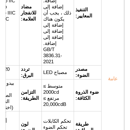
إضافة.
 db IIC
إضافة إلى
مضاد
6Gb
التنفيذ
ذلك ، يجب أن
للانفجار
 tb IIIC
المعايير:
جولة في المعمل
يكون هناك
العلامة:
80oC
إضافة إلى
د
إضافة إلى
ضبط الجودة
إضافة إلى
إضافة.
GB/T
اتصل بنا
3836.31-
2021
مصدر
تردد
طلب اقتباس
مصباح LED
الضوء:
البرق:
دقي
عامة
بيدو
متوسط ≥
الق
إضاءة مقاومة للانفجار
ضوء الذروة
2000cd
التزامن
الصنا
الكثافة:
مرتفع ≥
الطريقة:
التزا
20,000cdB
(اختيار
ضوء إنذار مقاوم للانفجار
أحم
تحكم الكابلات
أصف
طريقة
لون
مروحة مقاومة للانفجار
تحكم الضوء
أزر