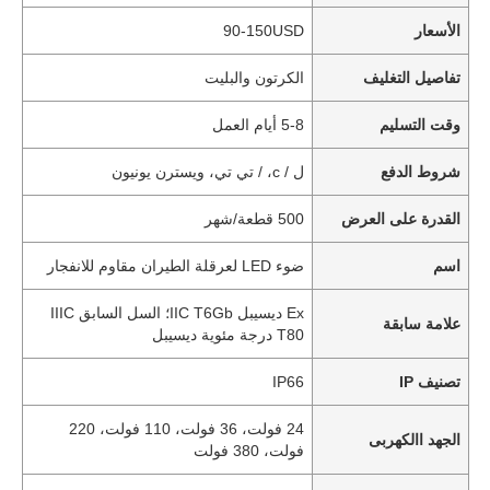
الأسعار
90-150USD
تفاصيل التغليف
الكرتون والبليت
وقت التسليم
5-8 أيام العمل
شروط الدفع
ل / c، / تي تي، ويسترن يونيون
القدرة على العرض
500 قطعة/شهر
اسم
ضوء LED لعرقلة الطيران مقاوم للانفجار
Ex ديسيبل IIC T6Gb؛ السل السابق IIIC
علامة سابقة
T80 درجة مئوية ديسيبل
تصنيف IP
IP66
24 فولت، 36 فولت، 110 فولت، 220
الجهد االكهربى
فولت، 380 فولت