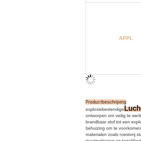
APPL
Productbeschrijving
Luch
explosiebestendige
ontworpen om veilig te wer
brandbaar stof tot een exp
behuizing om te voorkomen
materialen zoals roestvrij s
maximaliseren en tegelijkert