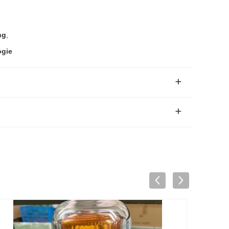
ng
,
ogie