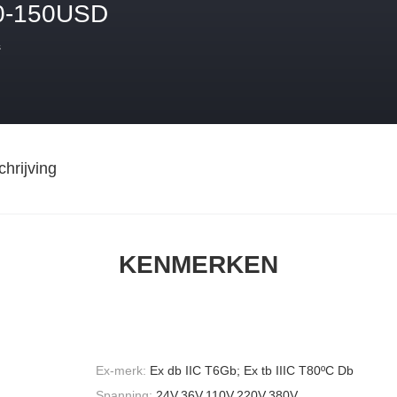
0-150USD
s
hrijving
KENMERKEN
Ex-merk:
Ex db IIC T6Gb; Ex tb IIIC T80ºC Db
Spanning:
24V,36V,110V,220V,380V