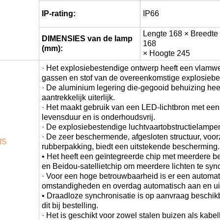
IP-rating:
IP66
Lengte 168 × Breedte
DIMENSIES van de lamp
168
(mm):
× Hoogte 245
· Het explosiebestendige ontwerp heeft een vlamw
gassen en stof van de overeenkomstige explosiebes
· De aluminium legering die-gegooid behuizing hee
aantrekkelijk uiterlijk.
· Het maakt gebruik van een LED-lichtbron met een
levensduur en is onderhoudsvrij.
· De explosiebestendige luchtvaartobstructielampen z
· De zeer beschermende, afgesloten structuur, voo
IS
rubberpakking, biedt een uitstekende bescherming.
• Het heeft een geïntegreerde chip met meerdere b
en Beidou-satellietchip om meerdere lichten te syn
· Voor een hoge betrouwbaarheid is er een automatis
omstandigheden en overdag automatisch aan en uit
• Draadloze synchronisatie is op aanvraag beschikb
dit bij bestelling.
· Het is geschikt voor zowel stalen buizen als kabe