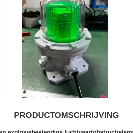
PRODUCTOMSCHRIJVING
n explosiebestendige luchtvaartobstructielamp