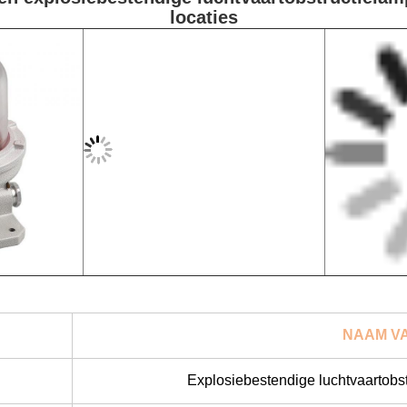
locaties
NAAM V
Explosiebestendige luchtvaartobst