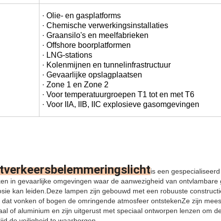
· Olie- en gasplatforms
· Chemische verwerkingsinstallaties
· Graansilo's en meelfabrieken
· Offshore boorplatformen
· LNG-stations
· Kolenmijnen en tunnelinfrastructuur
· Gevaarlijke opslagplaatsen
· Zone 1 en Zone 2
· Voor temperatuurgroepen T1 tot en met T6
· Voor IIA, IIB, IIC explosieve gasomgevingen
tverkeersbelemmeringslicht
is een gespecialiseerd
ken in gevaarlijke omgevingen waar de aanwezigheid van ontvlambare
losie kan leiden.Deze lampen zijn gebouwd met een robuuste constructi
 dat vonken of bogen de omringende atmosfeer ontstekenZe zijn mees
taal of aluminium en zijn uitgerust met speciaal ontworpen lenzen om de 
ijd de veiligheid te waarborgen.