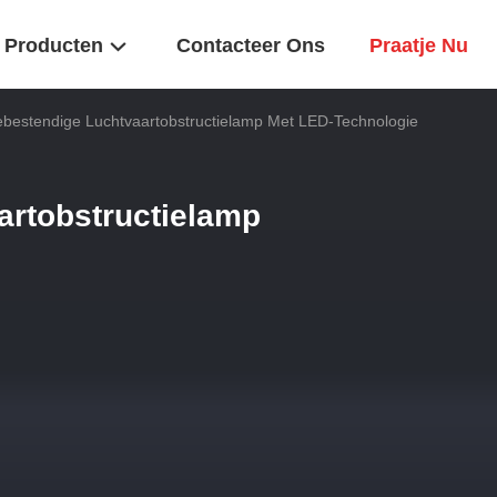
Producten
Contacteer Ons
Praatje Nu
ebestendige Luchtvaartobstructielamp Met LED-Technologie
artobstructielamp