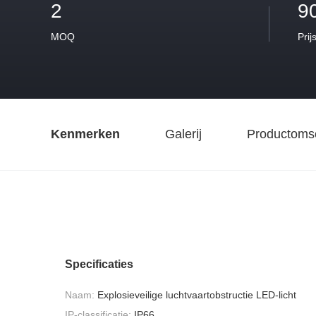
2
9
MOQ
Prij
Kenmerken
Galerij
Productomsc
Specificaties
Naam:
Explosieveilige luchtvaartobstructie LED-licht
IP-classificatie:
IP66