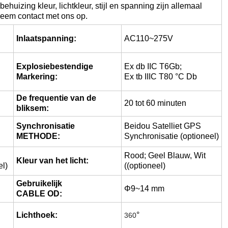
huizing kleur, lichtkleur, stijl en spanning zijn allemaal
eem contact met ons op.
Inlaatspanning:
AC110~275V
Explosiebestendige
Ex db IIC T6Gb;
Markering:
Ex tb IIIC T80 °C Db
De frequentie van de
20 tot 60 minuten
bliksem:
Synchronisatie
Beidou Satelliet GPS
METHODE:
Synchronisatie (optioneel)
Rood; Geel Blauw, Wit
Kleur van het licht:
el)
((optioneel)
Gebruikelijk
Φ9~14 mm
CABLE OD:
Lichthoek:
°
360