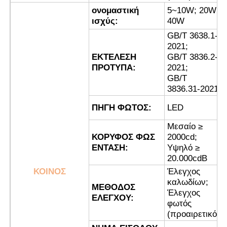
ονομαστική
5~10W; 20W;
ισχύς:
40W
Γύρος εργοστασίων
GB/T 3638.1-
2021;
ΕΚΤΕΛΕΣΗ
GB/T 3836.2-
Ποιοτικός έλεγχος
ΠΡΟΤΥΠΑ:
2021;
GB/T
3836.31-2021
επαφή
ΠΗΓΗ ΦΩΤΟΣ:
LED
Ζητήστε ένα απόσπασμα
Μεσαίο ≥
ΚΟΡΥΦΟΣ ΦΩΣ
2000cd;
ΕΝΤΑΣΗ:
Υψηλό ≥
Explosionproof φωτισμός
20.000cdB
ΚΟΙΝΟΣ
Έλεγχος
καλωδίων;
ΜΕΘΟΔΟΣ
Explosionproof φως συναγερμών
Έλεγχος
ΕΛΕΓΧΟΥ:
φωτός
(προαιρετικό)
ανεμιστήρας με προστασία από έκρηξη