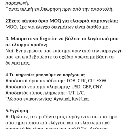
· Για έργα ανακαίνισης εξοικονόμησης ενέργειας και
Αυτόματος έλεγχος
συντήρησης & αντικατάστασης δύσκολων σημείων
διακόπτη που λειτουργεί με
φως, εξοπλισμένος με
FAQ:
ενσωματωμένο τσιπ και
1. Πώς μπορούμε να εγγυηθούμε την ποιότητα;
πολλαπλά κυκλώματα
Πάντα δείγμα προπαραγωγής πριν από τη μαζική
προστασίας. Η σύγχρονη
παραγωγή.
αναλαμπή πολλαπλών
Πάντα τελική επιθεώρηση πριν από την αποστολή.
λαμπτήρων μπορεί να
επιτευχθεί μέσω γραμμών
Έχετε κάποιο όριο MOQ για ελαφριά παραγγελία;
2.
σήματος συγχρονισμού.
MOQ, 1pc για έλεγχο δειγμάτων είναι διαθέσιμο.
3. Μπορείτε να δεχτείτε να βάλετε το λογότυπό μου
σε ελαφρύ προϊόν;
Ναί. Ενημερώστε μας επίσημα πριν από την παραγωγή
μας και επιβεβαιώστε το σχέδιο πρώτα με βάση το
δείγμα μας.
4.
Τι υπηρεσίες μπορούμε να παρέχουμε;
Αποδεκτοί όροι παράδοσης: FOB, CFR, CIF, EXW.
Αποδεκτό νόμισμα πληρωμής: USD, GBP, CNY.