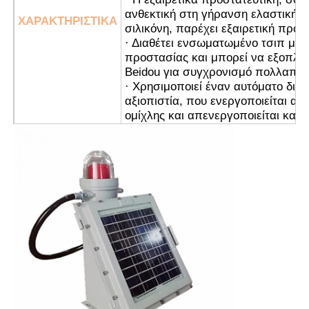
ανθεκτική στη γήρανση ελαστική 
ΧΑΡΑΚΤΗΡΙΣΤΙΚΑ
σιλικόνη, παρέχει εξαιρετική προσ
· Διαθέτει ενσωματωμένο τσιπ μ
προστασίας και μπορεί να εξοπλισ
Beidou για συγχρονισμό πολλαπλ
· Χρησιμοποιεί έναν αυτόματο δια
αξιοπιστία, που ενεργοποιείται αυ
ομίχλης και απενεργοποιείται κατά
· Ο ασύρματος συγχρονισμός είναι
για ευκολία στη χρήση και την εγκ
παραγγελία.
· Είναι κατάλληλο τόσο για καλω
και για καλωδίωση.
· Πλατφόρμες πετρελαίου & φυσικ
· Εγκαταστάσεις Χημικής Επεξεργ
· Σιλό σιτηρών & Αλευρόμυλοι
· Υπεράκτια Γεωτρύπανα
· Σταθμοί ΥΦΑ
APPL
· Ανθρακωρυχεία & Υποδομές Σήρ
· Αποθήκες Επικίνδυνων Αποθηκώ