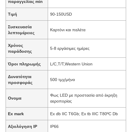
παραγγελίας min
Τιμή
90-150USD
Συσκευασία
Καρτόνι και παλέτα
λεπτομέρειες
Χρόνος
5-8 εργάσιμες ημέρες
παράδοσης
Όροι πληρωμής
L/C,T/T,Western Union
Δυνατότητα
500 τμχ/μήνα
προσφοράς
Φως LED με προστασία από έκρηξη
Ονομα
αεροπορίας
Ex mark
Ex db IIC T6Gb; Ex tb IIIC T80ºC Db
Αξιολόγηση IP
IP66