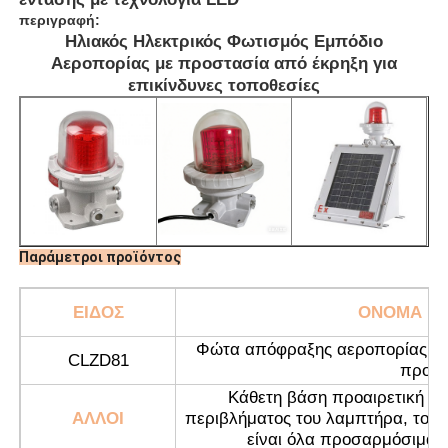
περιγραφή:
Ηλιακός Ηλεκτρικός Φωτισμός Εμπόδιο
Αεροπορίας με προστασία από έκρηξη για
επικίνδυνες τοποθεσίες
Παράμετροι προϊόντος
ΕΙΔΟΣ
ΟΝΟΜΑ ΠΡ
Αρχική Σελίδα
Φώτα απόφραξης αεροπορίας μέτ
CLZD81
προστ
Προϊόντα
Κάθετη βάση προαιρετική (1
ΑΛΛΟΙ
περιβλήματος του λαμπτήρα, το αν
είναι όλα προσαρμόσιμα. 
Σχετικά με εμάς