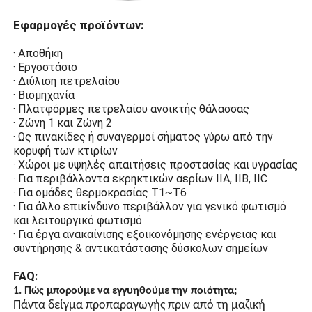
από σκληρυμένο γυαλί
υψηλής αντοχής αποτρέπει
τους σπινθήρες τόξου από
τον φωτισμό να έρθουν σε
επαφή με εύφλεκτα αέρια
και να προκαλέσουν
εκρήξεις.
Σχεδιασμός
Εφαρμογές προϊόντων:
εξοικονόμησης
ενέργειας
· Αποθήκη
· Εργοστάσιο
Οι χάντρες λαμπτήρων LED
· Διύλιση πετρελαίου
υψηλής φωτεινότητας, οι
· Βιομηχανία
χάντρες λαμπτήρων
· Πλατφόρμες πετρελαίου ανοικτής θάλασσας
εξοικονόμησης ενέργειας με
· Ζώνη 1 και Ζώνη 2
τσιπ LED έχουν υψηλή
· Ως πινακίδες ή συναγερμοί σήματος γύρω από την
φωτεινότητα και είναι πιο
κορυφή των κτιρίων
ενεργειακά αποδοτικές από
· Χώροι με υψηλές απαιτήσεις προστασίας και υγρασίας
τις συνηθισμένες χάντρες
· Για περιβάλλοντα εκρηκτικών αερίων IIA, IIB, IIC
λαμπτήρων.
· Για ομάδες θερμοκρασίας T1~T6
Συγχρονισμός GPS
· Για άλλο επικίνδυνο περιβάλλον για γενικό φωτισμό
(Προαιρετικό)
και λειτουργικό φωτισμό