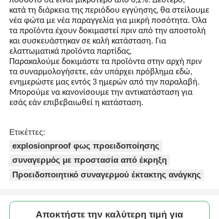
Αποδεκτός τύπος πληρωμής: T/T, L/C.
Γλώσσα επικοινωνίας: Αγγλικά, Κινέζικα
5.Εγγύηση
Α: Πρώτον, τα προϊόντα μας παράγονται σε αυστηρό
σύστημα ποιοτικού ελέγχου και το ελαττωματικό
ποσοστό θα είναι μικρότερο από 0,2%. Δεύτερο,
κατά τη διάρκεια της περιόδου εγγύησης, θα στείλουμε
νέα φώτα με νέα παραγγελία για μικρή ποσότητα. Όλα
τα προϊόντα έχουν δοκιμαστεί πριν από την αποστολή
και συσκευάστηκαν σε καλή κατάσταση. Για
ελαττωματικά προϊόντα παρτίδας,
Παρακαλούμε δοκιμάστε τα προϊόντα στην αρχή πριν
τα συναρμολογήσετε, εάν υπάρχει πρόβλημα εδώ,
ενημερώστε μας εντός 3 ημερών από την παραλαβή.
Μπορούμε να κανονίσουμε την αντικατάσταση για
εσάς εάν επιβεβαιωθεί η κατάσταση.
Ετικέττες:
explosionproof φως προειδοποίησης