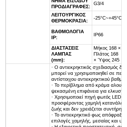
ΝΗΜΑ ΕΙΣΟΔΟΥ
G3/4
ΠΡΟΔΙΑΓΡΑΦΕΣ:
ΛΕΙΤΟΥΡΓΙΚΟΣ
Πυροσβεστικό κουτί
-25°C~+45°C
ΘΕΡΜΟΚΡΑΣΙΑ:
ΒΑΘΜΟΛΟΓΙΑ
αντιεκρηκτικός διακόπτης
IP66
IP:
ΔΙΑΣΤΑΣΕΙΣ
Μήκος 168 ×
Πυροσβεστικά αδένες καλωδίων
ΛΑΜΠΑΣ
Πλάτος 168
(mm):
× Ύψος 245
· Ο αντιεκρηκτικός σχεδιασμός δια
explosionproof βούλωμα και υποδοχή
μπορεί να χρησιμοποιηθεί σε περι
αντίστοιχου αντιεκρηκτικού βαθμού
· Το περίβλημα από κράμα αλουμιν
ψεκασμένη επιφάνεια για ελκυστικ
· Χρησιμοποιεί πηγή φωτός LED υ
προσφέροντας χαμηλή κατανάλωση 
ζωής και δεν χρειάζεται συντήρηση
· Το αντιεκρηκτικό φως απόφραξης
επιλογές χαμηλής, μεσαίας και υψ
· Η εξαιρετικά προστατευτική, σφ