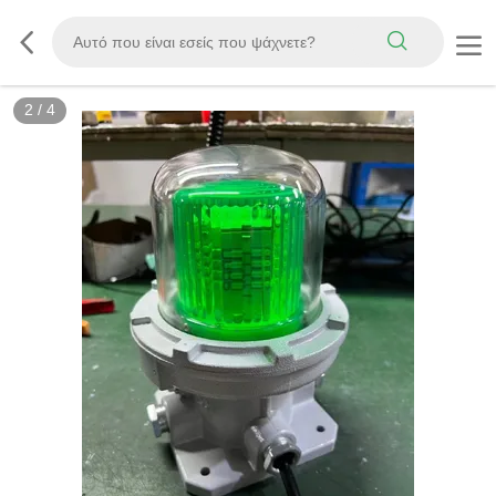
2
/
4