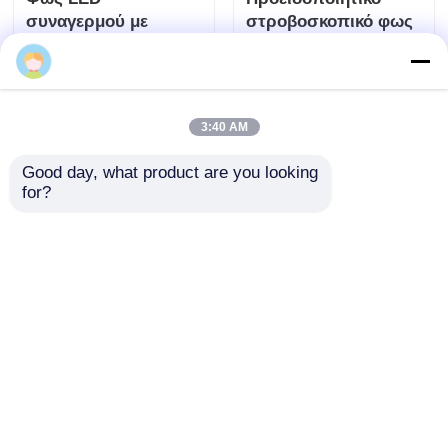
Φως LED
Προειδοποιητικό
3:40 AM
συναγερμού με
στροβοσκοπικό φως
Good day, what product are you looking 
αντιεκρηκτική
LED με αντιεκρηκτική
for?
προστασία για Ζώνη
προστασία για την
Αποστολή
Αποστολή
1 &amp; Ζώνη 2
ασφάλεια των φυτών
ερώτησης
ερώτησης