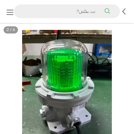
2
/
4