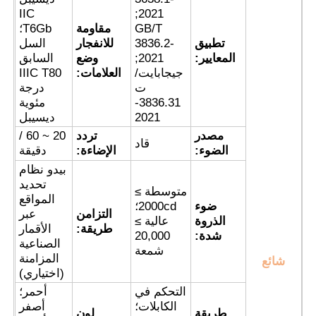
IIC
2021;
GB/T
مقاومة
T6Gb؛
جولة في المعمل
تطبيق
3836.2-
للانفجار
السل
المعايير:
2021;
وضع
السابق
جيجابايت/
العلامات:
IIIC T80
ضبط الجودة
ت
درجة
3836.31-
مئوية
2021
ديسيبل
اتصل بنا
مصدر
تردد
20 ~ 60 /
قاد
الضوء:
الإضاءة:
دقيقة
بيدو نظام
طلب اقتباس
تحديد
متوسطة ≥
المواقع
ضوء
2000cd؛
التزامن
عبر
إضاءة مقاومة للانفجار
الذروة
عالية ≥
طريقة:
الأقمار
شدة:
20,000
الصناعية
شمعة
المزامنة
شائع
ضوء إنذار مقاوم للانفجار
(اختياري)
التحكم في
أحمر؛
الكابلات؛
أصفر
مروحة مقاومة للانفجار
طريقة
لون