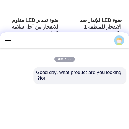
ضوء LED للإنذار ضد
ضوء تحذير LED مقاوم
الانفجار للمنطقة 1
للانفجار من أجل سلامة
والمنطقة 2
النبات
إرسال استفسار
إرسال استفسار
7:33 AM
Good day, what product are you looking 
for?
مصنع ضوء إنذار LED
ATEX ضوء إنذار مقاوم
مقاوم للانفجار قابل
للانفجار للنفط والغاز