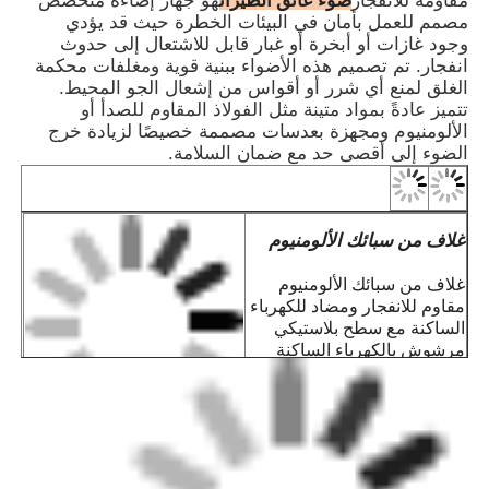
ضوء عائق الطيران
مقاومة للانفجار
هو جهاز إضاءة متخصص
لسهولة الاستخدام والتركيب. يرجى التحديد
مصمم للعمل بأمان في البيئات الخطرة حيث قد يؤدي
عند الطلب.
وجود غازات أو أبخرة أو غبار قابل للاشتعال إلى حدوث
· إنها مناسبة لكل من الأنابيب الفولاذية
انفجار. تم تصميم هذه الأضواء ببنية قوية ومغلفات محكمة
الغلق لمنع أي شرر أو أقواس من إشعال الجو المحيط.
وأسلاك الكابلات.
تتميز عادةً بمواد متينة مثل الفولاذ المقاوم للصدأ أو
· منصات النفط والغاز
الألومنيوم ومجهزة بعدسات مصممة خصيصًا لزيادة خرج
· مصانع المعالجة الكيميائية
الضوء إلى أقصى حد مع ضمان السلامة.
· صوامع الغلال ومطاحن الدقيق
· منصات الحفر البحرية
· محطات الغاز الطبيعي المسال
تطبيق
· مناجم الفحم والبنية التحتية للأنفاق
غلاف من سبائك الألومنيوم
· مستودعات التخزين الخطرة
· المنطقة 1 والمنطقة 2
غلاف من سبائك الألومنيوم
· لمجموعات درجة الحرارة T1~T6
مقاوم للانفجار ومضاد للكهرباء
· بالنسبة لبيئات الغازات المتفجرة IIA وIIB
الساكنة مع سطح بلاستيكي
وIIC
مرشوش بالكهرباء الساكنة
لمقاومة التآكل، ومضاد
للكهرباء الساكنة، ومقاومة
الصدمات.
زجاج مقسى عالي القوة