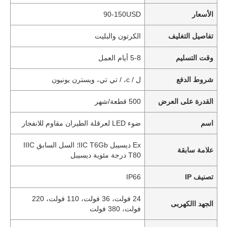
الأسعار
90-150USD
تفاصيل التغليف
الكرتون والبليت
وقت التسليم
5-8 أيام العمل
شروط الدفع
ل / c، / تي تي، ويسترن يونيون
القدرة على العرض
500 قطعة/شهر
اسم
ضوء LED لعرقلة الطيران مقاوم للانفجار
Ex ديسيبل IIC T6Gb؛ السل السابق IIIC
علامة سابقة
T80 درجة مئوية ديسيبل
تصنيف IP
IP66
24 فولت، 36 فولت، 110 فولت، 220
الجهد االكهربى
فولت، 380 فولت