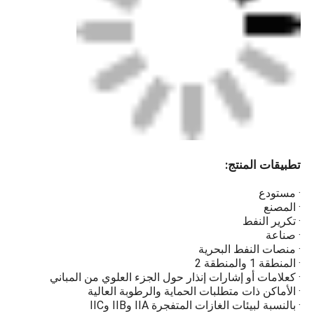
الحماية المقاومة للانفجار
للزجاج المقسى عالي القوة
تمنع شرارة القوس من الإضاءة
من ملامسة الغازات القابلة
للاشتعال والتسبب في
انفجارات.
تصميم موفر للطاقة
تطبيقات المنتج:
حبات مصباح LED عالية
السطوع، حبات المصباح
· مستودع
الموفرة للطاقة برقاقة LED
· المصنع
تتميز بسطوع عالي وأكثر
· تكرير النفط
كفاءة في استخدام الطاقة من
· صناعة
حبات المصباح العادية.
· منصات النفط البحرية
· المنطقة 1 والمنطقة 2
مزامنة نظام تحديد المواقع
· كعلامات أو إشارات إنذار حول الجزء العلوي من المباني
· الأماكن ذات متطلبات الحماية والرطوبة العالية
العالمي (اختياري)
· بالنسبة لبيئات الغازات المتفجرة IIA وIIB وIIC