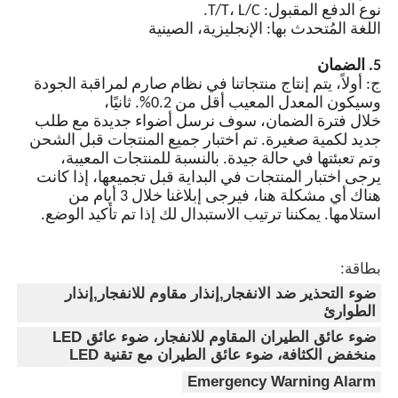
نوع الدفع المقبول: T/T، L/C.
اللغة المُتحدث بها: الإنجليزية، الصينية
5. الضمان
ج: أولاً، يتم إنتاج منتجاتنا في نظام صارم لمراقبة الجودة
وسيكون المعدل المعيب أقل من 0.2%. ثانيًا،
خلال فترة الضمان، سوف نرسل أضواء جديدة مع طلب
جديد لكمية صغيرة. تم اختبار جميع المنتجات قبل الشحن
وتم تعبئتها في حالة جيدة. بالنسبة للمنتجات المعيبة،
يرجى اختبار المنتجات في البداية قبل تجميعها، إذا كانت
هناك أي مشكلة هنا، فيرجى إبلاغنا خلال 3 أيام من
استلامها. يمكننا ترتيب الاستبدال لك إذا تم تأكيد الوضع.
بطاقة:
ضوء التحذير ضد الانفجار,إنذار مقاوم للانفجار,إنذار
الطوارئ
ضوء عائق الطيران المقاوم للانفجار، ضوء عائق LED
منخفض الكثافة، ضوء عائق الطيران مع تقنية LED
Emergency Warning Alarm