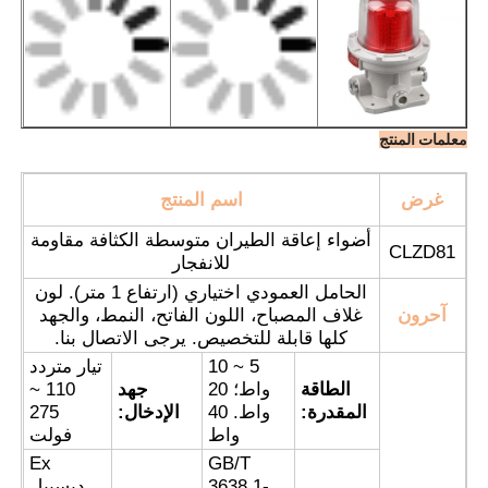
معلمات المنتج
غرض
اسم المنتج
أضواء إعاقة الطيران متوسطة الكثافة مقاومة
CLZD81
للانفجار
الحامل العمودي اختياري (ارتفاع 1 متر). لون
آحرون
غلاف المصباح، اللون الفاتح، النمط، والجهد
كلها قابلة للتخصيص. يرجى الاتصال بنا.
منزل
5 ~ 10
تيار متردد
الطاقة
واط؛ 20
جهد
110 ~
المقدرة:
واط. 40
الإدخال:
275
المنتجات
واط
فولت
Ex
GB/T
حول بنا
3638.1-
ديسيبل