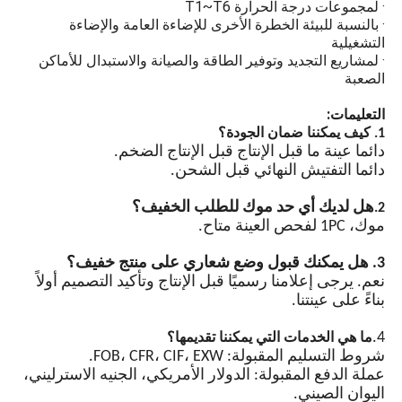
· لمجموعات درجة الحرارة T1~T6
التحكم التلقائي في المفاتيح
· بالنسبة للبيئة الخطرة الأخرى للإضاءة العامة والإضاءة
التي تعمل بالضوء، ومجهز
التشغيلية
بشريحة مدمجة ودوائر حماية
· لمشاريع التجديد وتوفير الطاقة والصيانة والاستبدال للأماكن
متعددة. يمكن تحقيق الوميض
الصعبة
المتزامن لمصابيح متعددة من
خلال خطوط إشارة التزامن.
التعليمات:
1. كيف يمكننا ضمان الجودة؟
دائما عينة ما قبل الإنتاج قبل الإنتاج الضخم.
دائما التفتيش النهائي قبل الشحن.
هل لديك أي حد موك للطلب الخفيف؟
2.
موك، 1PC لفحص العينة متاح.
3. هل يمكنك قبول وضع شعاري على منتج خفيف؟
نعم. يرجى إعلامنا رسميًا قبل الإنتاج وتأكيد التصميم أولاً
بناءً على عينتنا.
4.
ما هي الخدمات التي يمكننا تقديمها؟
شروط التسليم المقبولة: FOB، CFR، CIF، EXW.
عملة الدفع المقبولة: الدولار الأمريكي، الجنيه الاسترليني،
اليوان الصيني.