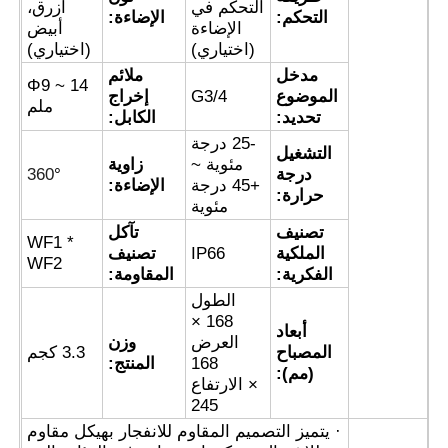
التحكم في
أزرق،
التحكم:
الإضاءة:
الإضاءة
أبيض
(اختياري)
(اختياري)
صندوق مقاوم للانفجار
مدخل
ملائم
Φ9 ~ 14
الموضوع
G3/4
إخراج
ملم
مفتاح مقاوم للانفجار
تحديد:
الكابل:
-25 درجة
التشغيل
مئوية ~
زاوية
درجة
°
360
غدد الكابلات المقاومة للانفجار
+45 درجة
الإضاءة:
حرارة:
مئوية
تصنيف
تآكل
WF1 *
قابس ومقبس مقاوم للانفجار
الملكية
IP66
تصنيف
WF2
الفكرية:
المقاومة:
الطول
168 ×
أبعاد
العرض
وزن
المصباح
3.3 كجم
168
المنتج:
(مم):
× الارتفاع
245
· يتميز التصميم المقاوم للانفجار بهيكل مقاوم