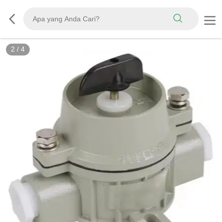
2
/
4