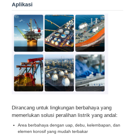
Aplikasi
Wisata pabrik
Kontrol kualitas
Hubungi kami
Quote request suatu
Pencahayaan Bukti Ledakan
Dirancang untuk lingkungan berbahaya yang
Lampu Alarm Tahan Ledakan
memerlukan solusi peralihan listrik yang andal:
Area berbahaya dengan uap, debu, kelembapan, dan
elemen korosif yang mudah terbakar
kipas anti ledakan