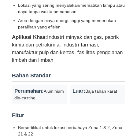
Lokasi yang sering menyalakan/mematikan lampu atau
daya tanpa waktu pemanasan
Kotak Buktinya Ledakan
Area dengan biaya energi tinggi yang memerlukan
peralihan yang efisien
saklar tahan ledakan
Aplikasi Khas:
Industri minyak dan gas, pabrik
kimia dan petrokimia, industri farmasi,
manufaktur pulp dan kertas, fasilitas pengolahan
Kelenjar Kabel Buktinya Ledakan
limbah dan limbah
colokan dan soket anti ledakan
Bahan Standar
Perumahan:
Luar:
Aluminium
Baja tahan karat
die-casting
Fitur
Bersertifikat untuk lokasi berbahaya Zona 1 & 2, Zona
21 & 22