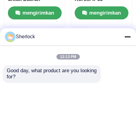
Berbahaya
mengirimkan
mengirimkan
permintaan
permintaan
Sherlock
12:13 PM
Good day, what product are you looking 
for?
Kotak Sakelar Tahan
Ledakan Kontrol
Pencahayaan Tahan
Air IP65 220V/380V
mengirimkan
permintaan