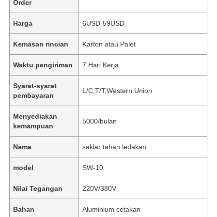
Order
Harga
6USD-59USD
Kemasan rincian
Karton atau Palet
Waktu pengiriman
7 Hari Kerja
Syarat-syarat
L/C,T/T,Western Union
pembayaran
Menyediakan
5000/bulan
kemampuan
Nama
saklar tahan ledakan
model
SW-10
Nilai Tegangan
220V/380V
Bahan
Aluminium cetakan