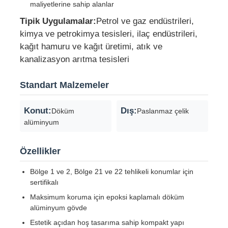
maliyetlerine sahip alanlar
Tipik Uygulamalar:
Petrol ve gaz endüstrileri,
Patlamaya Dayanıklı Kutu
kimya ve petrokimya tesisleri, ilaç endüstrileri,
kağıt hamuru ve kağıt üretimi, atık ve
kanalizasyon arıtma tesisleri
patlamaya dayanıklı anahtar
Standart Malzemeler
Patlama geçirmez kablo bezleri
Konut:
Dış:
Döküm
Paslanmaz çelik
alüminyum
patlamaya dayanıklı fiş ve priz
Özellikler
Bölge 1 ve 2, Bölge 21 ve 22 tehlikeli konumlar için
sertifikalı
Maksimum koruma için epoksi kaplamalı döküm
alüminyum gövde
Estetik açıdan hoş tasarıma sahip kompakt yapı