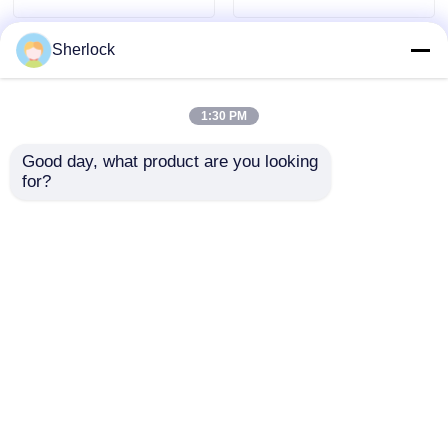
Sherlock
1:30 PM
Good day, what product are you looking 
for?
Patlamaya Dayanıklı
Anahtar Kutusu
Aydınlatma Kontrolü
Su Geçirmez IP65
Talep Gönder
220V/380V
Ana sayfa
Hakkımızda
Bize ulaşın
Desktop Site
Site Haritası
Gizlilik Politikası