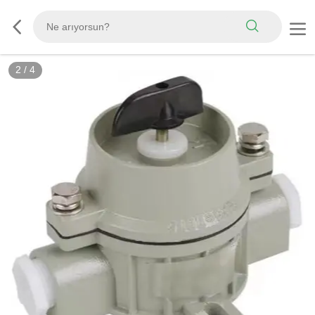
2
/
4