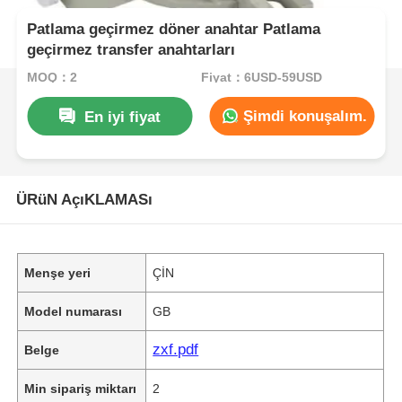
Patlama geçirmez döner anahtar Patlama
geçirmez transfer anahtarları
MOQ：2
Fiyat：6USD-59USD
Şimdi konuşalım.
En iyi fiyat
ÜRüN AçıKLAMASı
Menşe yeri
ÇİN
Model numarası
GB
zxf.pdf
Belge
Min sipariş miktarı
2