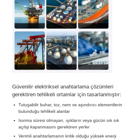
Fabrika turu
Kalite kontrol
Bize ulaşın
Teklif isteği
Güvenilir elektriksel anahtarlama çözümleri
gerektiren tehlikeli ortamlar için tasarlanmıştır:
Patlama Korumalı Aydınlatma
Tutuşabilir buhar, toz, nem ve aşındırıcı elementlerin
bulunduğu tehlikeli alanlar
Patlamaya Dayanıklı Alarm Işığı
Isınma süresi olmayan, ışıkların veya gücün sık sık
açılıp kapanmasını gerektiren yerler
Verimli anahtarlamanın kritik olduğu yüksek enerji
patlamaya dayanıklı fan