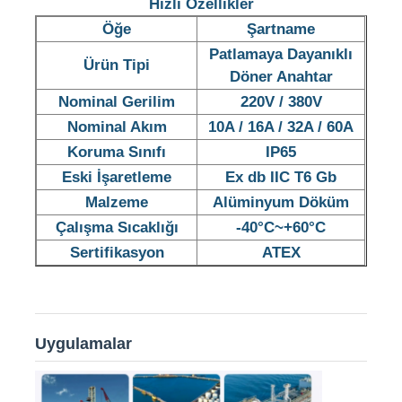
Hızlı Özellikler
Öğe
Şartname
Patlamaya Dayanıklı
Ürün Tipi
Döner Anahtar
Nominal Gerilim
220V / 380V
Nominal Akım
10A / 16A / 32A / 60A
Koruma Sınıfı
IP65
Eski İşaretleme
Ex db IIC T6 Gb
Malzeme
Alüminyum Döküm
Çalışma Sıcaklığı
-40°C~+60°C
Sertifikasyon
ATEX
Ana sayfa
Ürünler
Uygulamalar
Hakkımızda