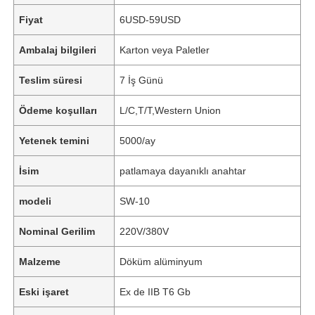
Fiyat
6USD-59USD
Ambalaj bilgileri
Karton veya Paletler
Teslim süresi
7 İş Günü
Ödeme koşulları
L/C,T/T,Western Union
Yetenek temini
5000/ay
İsim
patlamaya dayanıklı anahtar
modeli
SW-10
Nominal Gerilim
220V/380V
Malzeme
Döküm alüminyum
Eski işaret
Ex de IIB T6 Gb