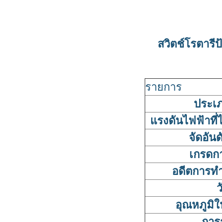
สวิตช์โรตารี
รายการ
ประเภ
แรงดันไฟฟ้าที่ไ
จัดอันด
เกรดกา
อดีตการทำ
ว
อุณหภูมิ
การ