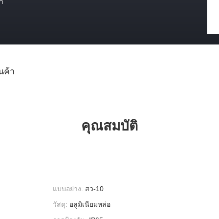
า
นค้า
คุณสมบัติ
แบบอย่าง:
สว-10
วัสดุ:
อลูมิเนียมหล่อ