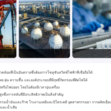
มที่เป็นอันตรายซึ่งต้องการโซลูชันสวิตช์ไฟฟ้าที่เชื่อถือได้:
เหย ฝุ่น ความชื้น และองค์ประกอบที่มีฤทธิ์กัดกร่อนที่ติดไฟได้
ไฟหรือไฟบ่อยๆ โดยไม่ต้องมีเวลาอุ่นเครื่อง
านสูงซึ่งการสลับที่มีประสิทธิภาพเป็นสิ่งสำคัญ
รรมน้ำมันและก๊าซ โรงงานเคมีและปิโตรเคมี อุตสาหกรรมยา การผลิตเยื่
และน้ำเสีย