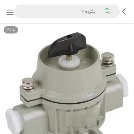
2
/
4