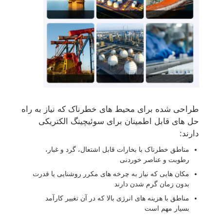
کارخانه تور
کنترل کیفیت
تماس با ما
طراحی شده برای محیط های خطرناک که نیاز به راه
درخواست نقل قول
حل های قابل اطمینان برای سوئیچینگ الکتریکی
دارند:
مناطق خطرناک با بخارات قابل اشتعال، گرد و غبار،
روشنایی اثبات انفجار
رطوبت و عناصر خوردنی
مکان هایی که نیاز به چرخه های مکرر روشنایی یا قدرت
چراغ هشدار ضد انفجار
بدون زمان گرم شدن دارند
مناطق با هزینه های انرژی بالا که در آن تغییر کارآمد
بسیار مهم است
فن ضد انفجار