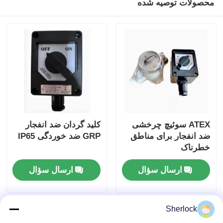
محصولات توصیه شده
ATEX سوئیچ چرخشی
کلید گردان ضد انفجار
ضد انفجار برای مناطق
GRP ضد خوردگی IP65
خطرناک
ارسال سؤال
ارسال سؤال
Sherlock