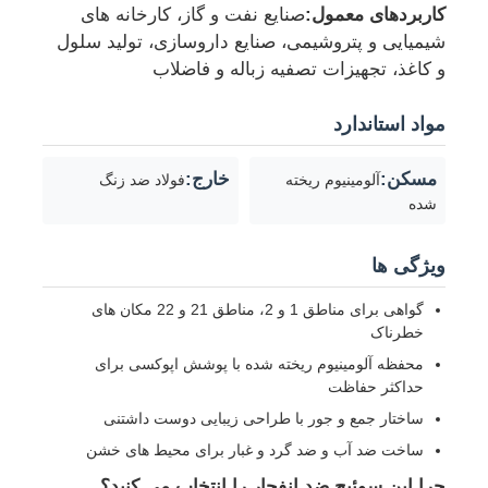
کاربردهای معمول:
صنایع نفت و گاز، کارخانه های
شیمیایی و پتروشیمی، صنایع داروسازی، تولید سلول
جعبه ضد انفجار
و کاغذ، تجهیزات تصفیه زباله و فاضلاب
مواد استاندارد
سوئیچ ضد انفجار
مسکن:
خارج:
آلومینیوم ریخته
فولاد ضد زنگ
غدد کابل ضد انفجار
شده
دوشاخه و پریز ضد انفجار
ویژگی ها
گواهی برای مناطق 1 و 2، مناطق 21 و 22 مکان های
خطرناک
محفظه آلومینیوم ریخته شده با پوشش اپوکسی برای
حداکثر حفاظت
ساختار جمع و جور با طراحی زیبایی دوست داشتنی
ساخت ضد آب و ضد گرد و غبار برای محیط های خشن
چرا این سوئیچ ضد انفجار را انتخاب می کنید؟