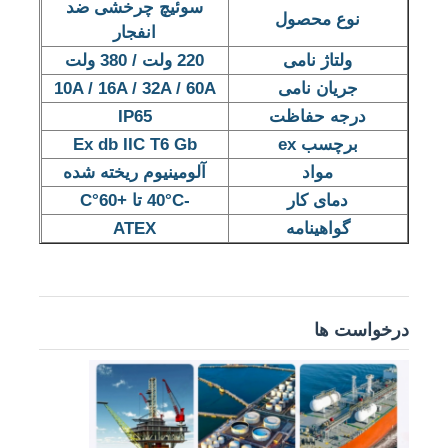
سوئیچ چرخشی ضد
نوع محصول
انفجار
ولتاژ نامی
220 ولت / 380 ولت
جریان نامی
10A / 16A / 32A / 60A
درجه حفاظت
IP65
برچسب ex
Ex db IIC T6 Gb
مواد
آلومینیوم ریخته شده
دمای کار
-40°C تا +60°C
گواهینامه
ATEX
خانه
درخواست ها
محصولات
دربارهی ما