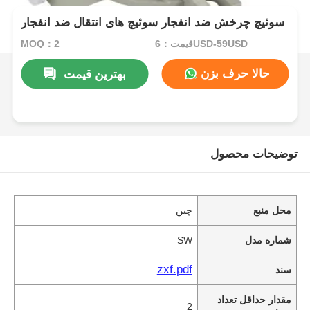
سوئیچ چرخش ضد انفجار سوئیچ های انتقال ضد انفجار
قیمت：6USD-59USD
MOQ：2
حالا حرف بزن
بهترین قیمت
توضیحات محصول
محل منبع
چین
شماره مدل
SW
zxf.pdf
سند
مقدار حداقل تعداد
2