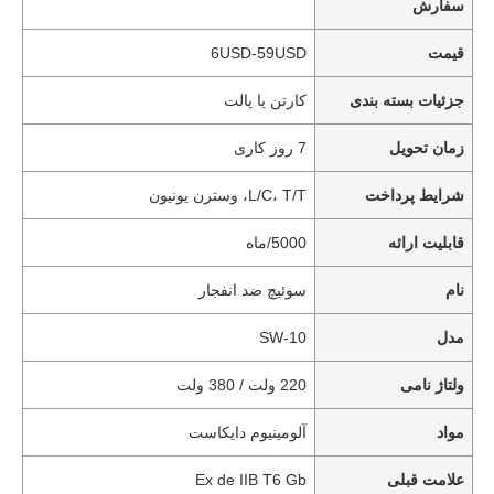
سفارش
قیمت
6USD-59USD
جزئیات بسته بندی
کارتن یا پالت
زمان تحویل
7 روز کاری
شرایط پرداخت
L/C، T/T، وسترن یونیون
قابلیت ارائه
5000/ماه
نام
سوئیچ ضد انفجار
مدل
SW-10
ولتاژ نامی
220 ولت / 380 ولت
مواد
آلومینیوم دایکاست
علامت قبلی
Ex de IIB T6 Gb