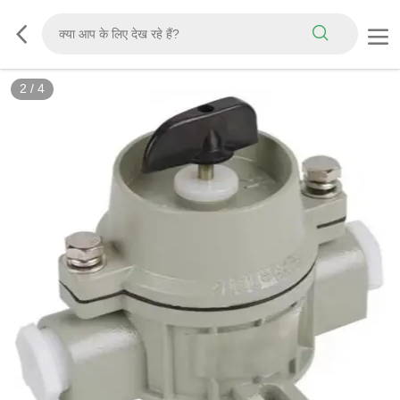
2
/
4