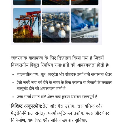
फैक्टरी यात्रा
गुणवत्ता नियंत्रण
हमसे संपर्क करें
खतरनाक वातावरण के लिए डिज़ाइन किया गया है जिसमें
विश्वसनीय विद्युत स्विचिंग समाधानों की आवश्यकता होती हैः
एक बोली का अनुरोध
ज्वलनशील वाष्प, धूल, आर्द्रता और संक्षारक तत्वों वाले खतरनाक क्षेत्र
ऐसी जगहें जहां गर्म होने के समय के बिना प्रकाश या बिजली के लगातार
विस्फोट प्रूफ प्रकाश
चालू/बंद होने की आवश्यकता होती है
उच्च ऊर्जा लागत वाले क्षेत्र जहां कुशल स्विचिंग महत्वपूर्ण है
विशिष्ट अनुप्रयोग:
तेल और गैस उद्योग, रासायनिक और
विस्फोट रोधी अलार्म लाइट
पेट्रोकेमिकल संयंत्र, फार्मास्युटिकल उद्योग, पल्स और पेपर
विनिर्माण, अपशिष्ट और सीवेज उपचार सुविधाएं
विस्फोट रोधी पंखा