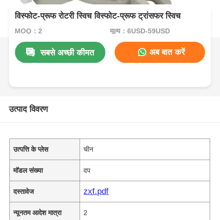
विस्फोट-प्रूफ रोटरी स्विच विस्फोट-प्रूफ ट्रांसफर स्विच
MOQ：2
मूल्य：6USD-59USD
अब बात करें
सबसे अच्छी कीमत
उत्पाद विवरण
उत्पत्ति के प्लेस
चीन
मॉडल संख्या
दप
zxf.pdf
दस्तावेज
न्यूनतम आदेश मात्रा
2