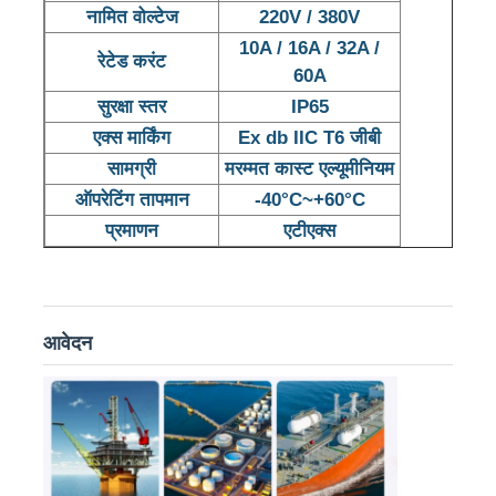
नामित वोल्टेज
220V / 380V
10A / 16A / 32A /
रेटेड करंट
60A
सुरक्षा स्तर
IP65
एक्स मार्किंग
Ex db IIC T6 जीबी
सामग्री
मरम्मत कास्ट एल्यूमीनियम
ऑपरेटिंग तापमान
-40°C~+60°C
प्रमाणन
एटीएक्स
आवेदन
होम
उत्पाद
हमारे बारे में