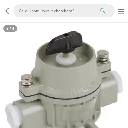
2
/
4