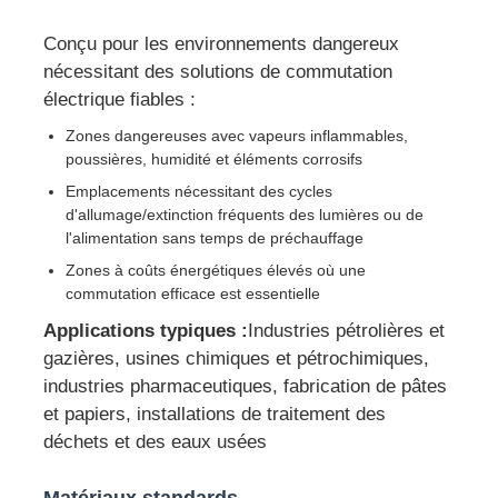
Conçu pour les environnements dangereux
Boîte anti-explosion
nécessitant des solutions de commutation
électrique fiables :
interrupteur antidéflagrant
Zones dangereuses avec vapeurs inflammables,
poussières, humidité et éléments corrosifs
Emplacements nécessitant des cycles
Glandes de câbles à l'épreuve des explosions
d'allumage/extinction fréquents des lumières ou de
l'alimentation sans temps de préchauffage
prise et prise anti-déflagrantes
Zones à coûts énergétiques élevés où une
commutation efficace est essentielle
Applications typiques :
Industries pétrolières et
gazières, usines chimiques et pétrochimiques,
industries pharmaceutiques, fabrication de pâtes
et papiers, installations de traitement des
déchets et des eaux usées
Matériaux standards