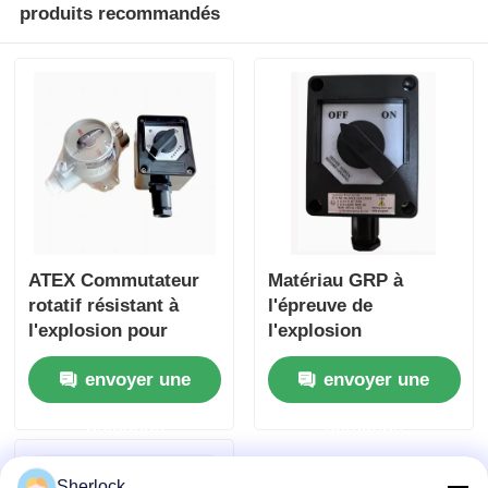
produits recommandés
ATEX Commutateur
Matériau GRP à
rotatif résistant à
l'épreuve de
l'explosion pour
l'explosion
zones dangereuses
Commutateur rotatif
envoyer une
envoyer une
anti-corrosion IP65
demande
demande
Sherlock