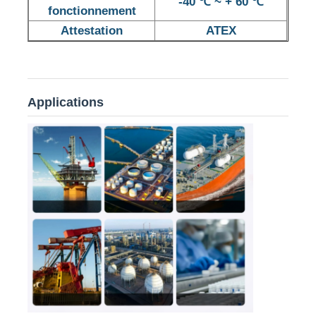
-40 ℃ ~ + 60 ℃
fonctionnement
Attestation
ATEX
Visite d'usine
Contrôle de la qualité
Applications
Contact
Demande de soumission
Éclairage anti-déflagrant
Lumière anti-déflagrante d'alarme
ventilateur antidéflagrant