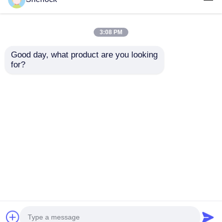
3:08 PM
Good day, what product are you looking 
for?
Contrôle de
l'éclairage boîte de
commutation
résistante aux
envoyer une
explosions
imperméable à l'eau
demande
IP65 220V/380V
Aperçu
Au sujet de nous
Contactez-nous
Desktop Site
Plan du site
Politique de confidentialité
Qualité
Éclairage anti-déflagrant
Usine De
Chine.Copyright © 2026 Ningbo VivaTrade