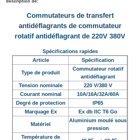
description de:
Commutateurs de transfert
antidéflagrants de commutateur
rotatif antidéflagrant de 220V 380V
Spécifications rapides
Article
Spécification
Commutateur rotatif
Type de produit
antidéflagrant
Tension nominale
220 V/380 V
Courant nominal
10A/16A/32A/60A
Aperçu
Degré de protection
IP65
Marquage Ex
Ex db IIC T6 Go
Produits
Aluminium moulé sous
Matériel
pression
Température de
A propos de nous