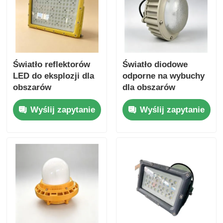
Światło reflektorów
Światło diodowe
LED do eksplozji dla
odporne na wybuchy
obszarów
dla obszarów
niebezpiecznych o
niebezpiecznych z
Wyślij zapytanie
Wyślij zapytanie
trwałej konstrukcji
ochroną IP66 i
szeroko napięciem
100-277VAC