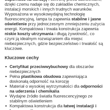
dzięki czemu nadaje się do zakładów chemicznych,
instalacji morskich i innych trudnych warunków.
Wyposażona w wysokowydajną technologię
Wycieczka po fabryce
fluorescencyjną, lampa ta zapewnia
stabilne i jasne
oświetlenie
przy jednoczesnym zmniejszeniu zużycia
energii. Kompaktowa i trwała konstrukcja zapewnia
Kontrola jakości
niskie koszty utrzymania
i długą żywotność, co
czyni ją idealnym rozwiązaniem dla miejsc
niebezpiecznych, gdzie bezpieczeństwo i trwałość są
Skontaktuj się z nami
kluczowe.
Kluczowe cechy
Poprosić o wycenę
Certyfikat przeciwwybuchowy
dla obszarów
niebezpiecznych
Oświetlenie przeciwwybuchowe
Pełna
plastikowa obudowa
zapewniająca
doskonałą odporność na korozję
Materiał o wysokiej wytrzymałości dla
odporności
na uderzenia i chemikalia
Lampka alarmowa przeciwwybuchowa
Wydajne źródło światła fluorescencyjnego ze
stabilnym oświetleniem
Kompaktowa konstrukcja dla
łatwej instalacji i
wentylator przeciwwybuchowy