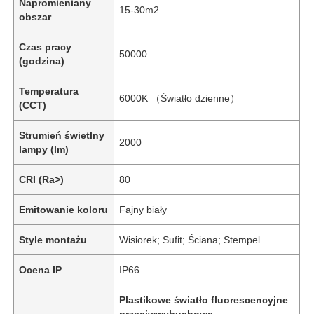
Napromieniany
15-30m2
obszar
Czas pracy
50000
(godzina)
Temperatura
6000K （Światło dzienne）
(CCT)
Strumień świetlny
2000
lampy (lm)
CRI (Ra>)
80
Emitowanie koloru
Fajny biały
Style montażu
Wisiorek; Sufit; Ściana; Stempel
Ocena IP
IP66
Plastikowe światło fluorescencyjne
przeciwwybuchowe