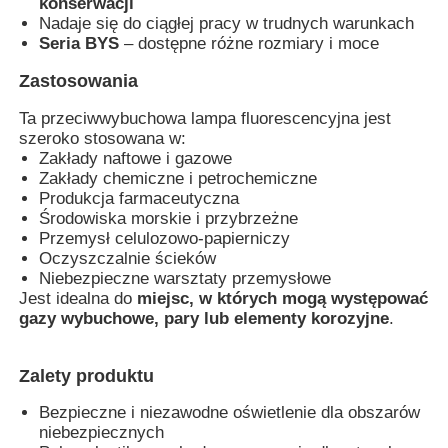
konserwacji
Nadaje się do ciągłej pracy w trudnych warunkach
Seria BYS
– dostępne różne rozmiary i moce
Explosion Proof Box
Zastosowania
wyłącznik przeciwwybuchowy
Ta przeciwwybuchowa lampa fluorescencyjna jest
szeroko stosowana w:
Zakłady naftowe i gazowe
Zakłady chemiczne i petrochemiczne
Glandy kablowe zabezpieczone przed wybuchem
Produkcja farmaceutyczna
Środowiska morskie i przybrzeżne
Przemysł celulozowo-papierniczy
wtyczka i gniazdo przeciwwybuchowe
Oczyszczalnie ścieków
Niebezpieczne warsztaty przemysłowe
Jest idealna do
miejsc, w których mogą występować
gazy wybuchowe, pary lub elementy korozyjne
.
Zalety produktu
Bezpieczne i niezawodne oświetlenie dla obszarów
niebezpiecznych