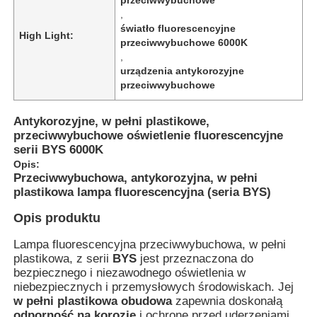
,
światło fluorescencyjne
High Light:
przeciwwybuchowe 6000K
,
urządzenia antykorozyjne
przeciwwybuchowe
Antykorozyjne, w pełni plastikowe,
przeciwwybuchowe oświetlenie fluorescencyjne
serii BYS 6000K
Opis:
Przeciwwybuchowa, antykorozyjna, w pełni
plastikowa lampa fluorescencyjna (seria BYS)
Opis produktu
Dom
Lampa fluorescencyjna przeciwwybuchowa, w pełni
plastikowa, z serii
BYS
jest przeznaczona do
Produkty
bezpiecznego i niezawodnego oświetlenia w
niebezpiecznych i przemysłowych środowiskach. Jej
w pełni plastikowa obudowa
zapewnia doskonałą
O nas
odporność na korozję
i ochronę przed uderzeniami,