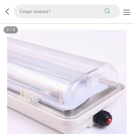
2
/
4