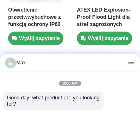
Oświetlenie
ATEX LED Explosion-
przeciwwybuchowe z
Proof Flood Light dla
funkcją ochrony IP66
stref zagrożonych
do stosowania w
wybuchem 1 i 2
Wyślij zapytanie
Wyślij zapytanie
obszarach
niebezpiecznych
Max
3:00 AM
Good day, what product are you looking 
for?
Światło LED odporne
Światło LED do
na wybuchy ze
wybuchu.
szkłem hartowanym i