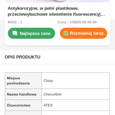
Antykorozyjne, w pełni plastikowe,
przeciwwybuchowe oświetlenie fluorescencyjne
serii BYS 6000K
MOQ：1
Cena：US$35.00-60.00
Rozmawiaj teraz.
Najlepsza cena
OPIS PRODUKTU
Miejsce
Chiny
pochodzenia
Nazwa handlowa
Cherunbim
Orzecznictwo
ATEX