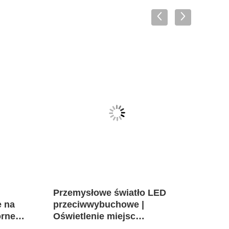
VID
Przemysłowe światło LED
Świa
 na
przeciwwybuchowe |
eksp
rne z
Oświetlenie miejsc
nieb
6 dla
niebezpiecznych w strefie 1 i
kons