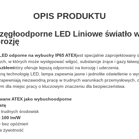
OPIS PRODUKTU
zęgłoodporne LED Liniowe światło 
rozję
e LED odporne na wybuchy IP65 ATEX
jest specjalnie zaprojektowany
ch, w których może występować wilgoć, substancje żrące i gazy łatwo
szkłem
który oferuje lepszą odporność na korozję i uderzenia.
 technologię LED, lampa zapewnia jasne i jednolite oświetlenie o wys
 zapewniają niezawodną pracę w trudnych warunkach przemysłowych, c
m dla miejsc pracy o kluczowym znaczeniu dla bezpieczeństwa.
ikowane ATEX jako wybuchoodporne
stę
 trudnych środowisk
:
100 lm/W
e bez opóźnień
uga żywotność