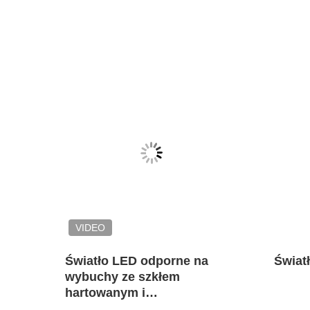
VIDEO
oof
Światło LED odporne na
Świat
wybuchy ze szkłem
1 i 2
hartowanym i
antykorozyjnym dla