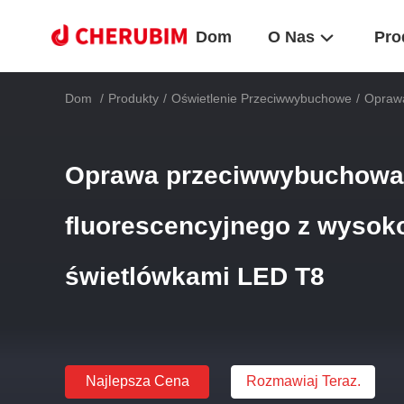
Dom
O Nas
Pro
Dom
/
Produkty
/
Oświetlenie Przeciwwybuchowe
/
Oprawa
Oprawa przeciwwybuchowa 
fluorescencyjnego z wyso
świetlówkami LED T8
Najlepsza Cena
Rozmawiaj Teraz.