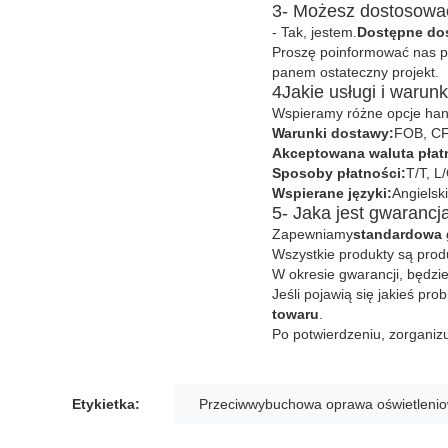
3- Możesz dostosować
- Tak, jestem.
Dostępne do
Proszę poinformować nas p
panem ostateczny projekt.
4Jakie usługi i warun
Wspieramy różne opcje ha
Warunki dostawy:
FOB, CF
Akceptowana waluta płat
Sposoby płatności:
T/T, L
Wspierane języki:
Angielski
5- Jaka jest gwarancj
Zapewniamy
standardowa 
Wszystkie produkty są prod
W okresie gwarancji, będzi
Jeśli pojawią się jakieś pro
towaru
.
Po potwierdzeniu, zorganiz
Etykietka:
Przeciwwybuchowa oprawa oświetleni