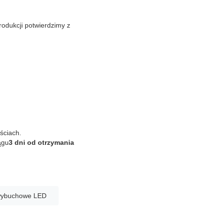
odukcji potwierdzimy z
ściach.
ągu
3 dni od otrzymania
wwybuchowe LED