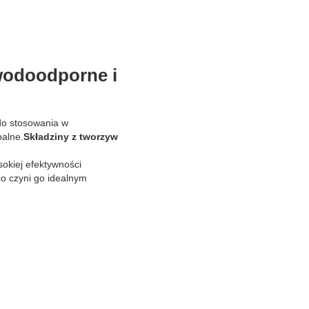
wodoodporne i
 do stosowania w
palne.
Składziny z tworzyw
okiej efektywności
o czyni go idealnym