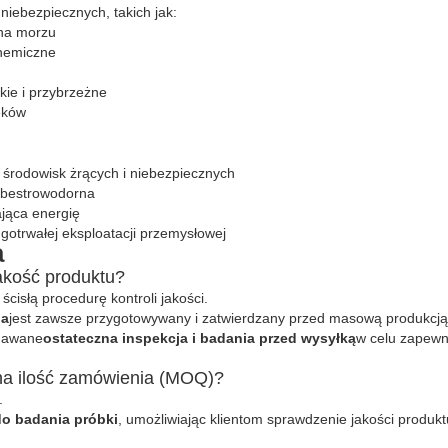
niebezpiecznych, takich jak:
na morzu
chemiczne
ie i przybrzeżne
eków
 środowisk żrących i niebezpiecznych
 bestrowodorna
jąca energię
gotrwałej eksploatacji przemysłowej
a
akość produktu?
ścisłą procedurę kontroli jakości.
na
jest zawsze przygotowywany i zatwierdzany przed masową produkcją
ddawane
ostateczna inspekcja i badania przed wysyłką
w celu zapewni
lna ilość zamówienia (MOQ)?
.
do badania próbki
, umożliwiając klientom sprawdzenie jakości produk