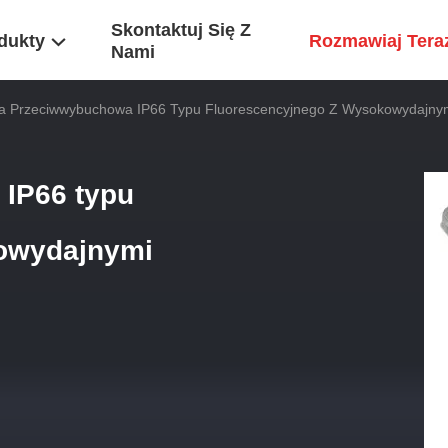
Skontaktuj Się Z
dukty
Rozmawiaj Tera
Nami
 Przeciwwybuchowa IP66 Typu Fluorescencyjnego Z Wysokowydajnym
IP66 typu
kowydajnymi