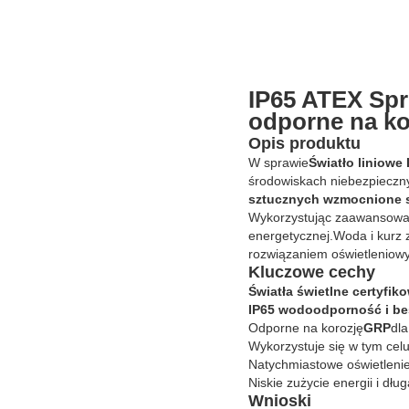
IP65 ATEX Spr
odporne na ko
Opis produktu
W sprawie
Światło liniow
środowiskach niebezpieczny
sztucznych wzmocnione 
Wykorzystując zaawansowaną
energetycznej.Woda i kurz
rozwiązaniem oświetleniowy
Kluczowe cechy
Światła świetlne certyf
IP65 wodoodporność i be
Odporne na korozję
GRP
dla
Wykorzystuje się w tym celu
Natychmiastowe oświetleni
Niskie zużycie energii i dł
Wnioski