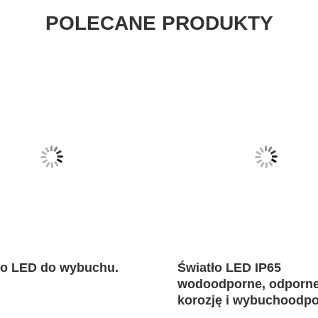
POLECANE PRODUKTY
ło LED do wybuchu.
Światło LED IP65
wodoodporne, odporne
korozję i wybuchoodpo
certyfikatem Ex d IIC T