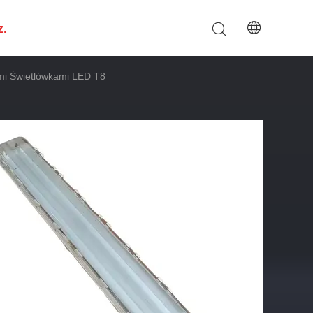
z.
i Świetlówkami LED T8