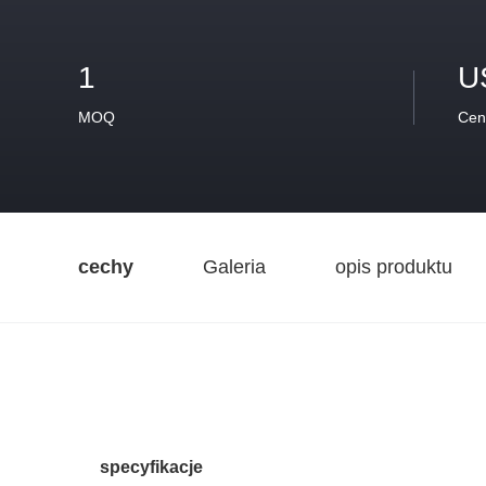
1
U
MOQ
Cen
cechy
Galeria
opis produktu
specyfikacje