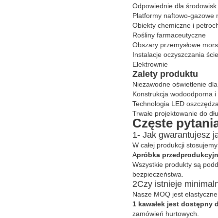
Odpowiednie dla środowisk 
Platformy naftowo-gazowe 
Obiekty chemiczne i petro
Rośliny farmaceutyczne
Obszary przemysłowe morsk
Instalacje oczyszczania ści
Elektrownie
Zalety produktu
Niezawodne oświetlenie dla
Konstrukcja wodoodporna i
Technologia LED oszczędza
Trwałe projektowanie do dłu
Częste pytani
1- Jak gwarantujesz j
W całej produkcji stosujemy 
A
próbka przedprodukcyj
Wszystkie produkty są po
bezpieczeństwa.
2Czy istnieje minima
Nasze MOQ jest elastyczne
1 kawałek jest dostępny 
zamówień hurtowych.