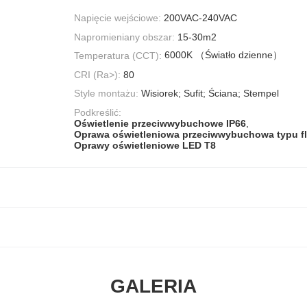
Napięcie wejściowe:
200VAC-240VAC
Napromieniany obszar:
15-30m2
6000K （Światło dzienne）
Temperatura (CCT):
CRI (Ra>):
80
Style montażu:
Wisiorek; Sufit; Ściana; Stempel
Podkreślić:
Oświetlenie przeciwwybuchowe IP66
,
Oprawa oświetleniowa przeciwwybuchowa typu f
Oprawy oświetleniowe LED T8
GALERIA