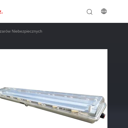
z.
szarów Niebezpiecznych