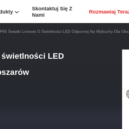
Skontaktuj Się Z
dukty
Rozmawiaj Tera
Nami
P65 Światło Liniowe O Świetlności LED Odpornej Na Wybuchy Dla Ob
 świetlności LED
bszarów