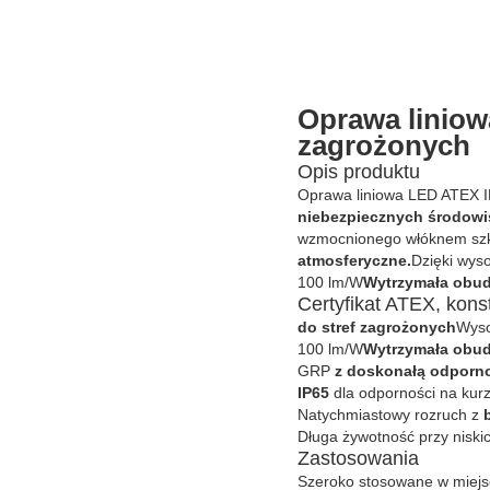
Oprawa liniow
zagrożonych
Opis produktu
Oprawa liniowa LED ATEX 
niebezpiecznych środow
wzmocnionego włóknem sz
atmosferyczne.
Dzięki wys
100 lm/W
Wytrzymała ob
Certyfikat ATEX, kon
do stref zagrożonych
Wyso
100 lm/W
Wytrzymała obu
GRP
z doskonałą odporno
IP65
dla odporności na kurz
Natychmiastowy rozruch z
Długa żywotność przy niski
Zastosowania
Szeroko stosowane w miejs