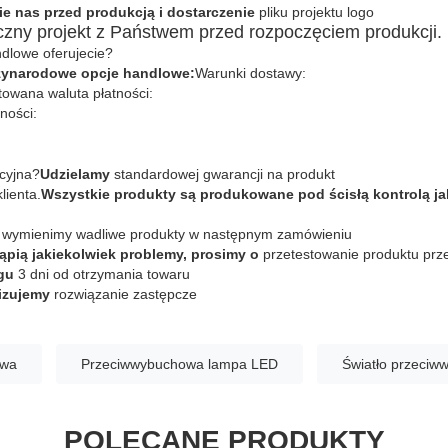
e nas przed produkcją i dostarczenie
pliku projektu logo
czny projekt z Państwem przed rozpoczęciem produkcji.
ndlowe oferujecie?
zynarodowe opcje handlowe:
Warunki dostawy:
owana waluta płatności:
ności:
ncyjna?
Udzielamy
standardowej gwarancji na produkt
lienta.
Wszystkie produkty są produkowane pod ścisłą kontrolą ja
m
wymienimy wadliwe produkty w następnym zamówieniu
tąpią jakiekolwiek problemy, prosimy o
przetestowanie produktu prze
ągu
3 dni od otrzymania towaru
nizujemy
rozwiązanie zastępcze
owa
Przeciwwybuchowa lampa LED
Światło przeci
POLECANE PRODUKTY