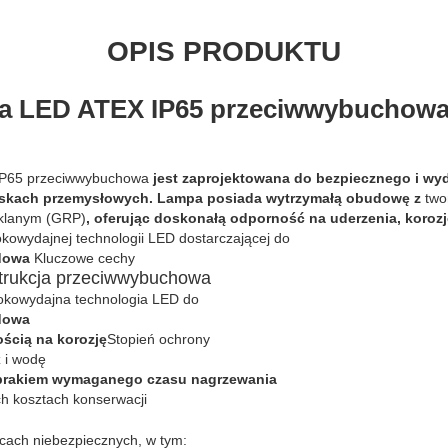
OPIS PRODUKTU
a LED ATEX IP65 przeciwwybuchowa 
IP65 przeciwwybuchowa
jest zaprojektowana do bezpiecznego i wy
iskach przemysłowych. Lampa posiada wytrzymałą obudowę z
two
klanym (GRP)
, oferując doskonałą odporność na uderzenia, korozj
okowydajnej technologii LED dostarczającej do
udowa
Kluczowe cechy
strukcja przeciwwybuchowa
kowydajna technologia LED do
dowa
ścią na korozję
Stopień ochrony
 i wodę
brakiem wymaganego czasu nagrzewania
ch kosztach konserwacji
cach niebezpiecznych, w tym: