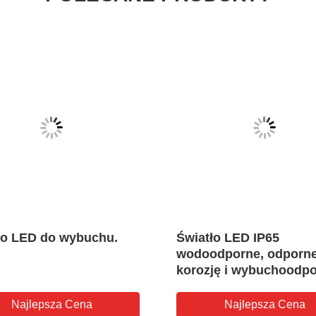
ło LED do wybuchu.
Światło LED IP65
wodoodporne, odporne
korozję i wybuchoodpo
certyfikatem Ex d IIC T
obszarów niebezpiecz
Najlepsza Cena
Najlepsza Cena