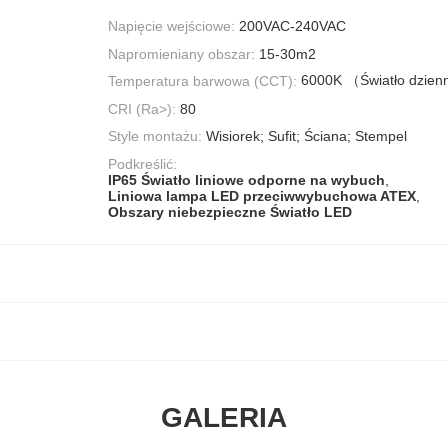
Napięcie wejściowe:
200VAC-240VAC
Napromieniany obszar:
15-30m2
6000K （Światło dzie
Temperatura barwowa (CCT):
CRI (Ra>):
80
Style montażu:
Wisiorek; Sufit; Ściana; Stempel
Podkreślić:
IP65 Światło liniowe odporne na wybuch
,
Liniowa lampa LED przeciwwybuchowa ATEX
,
Obszary niebezpieczne Światło LED
GALERIA