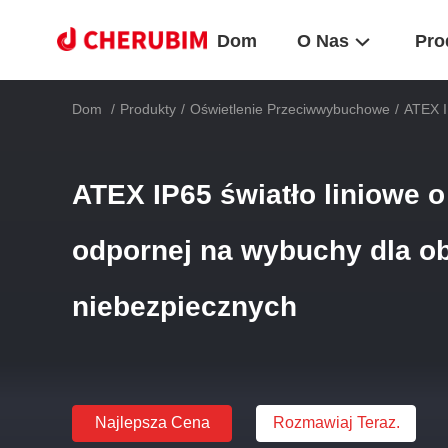
Dom
O Nas
Pro
Dom
/
Produkty
/
Oświetlenie Przeciwwybuchowe
/
ATEX I
ATEX IP65 światło liniowe o
odpornej na wybuchy dla o
niebezpiecznych
Najlepsza Cena
Rozmawiaj Teraz.