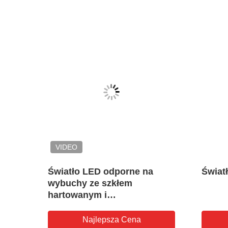
VIDEO
oof
Światło LED odporne na
Świat
wybuchy ze szkłem
1 i 2
hartowanym i
antykorozyjnym dla
niebezpiecznych stref
Najlepsza Cena