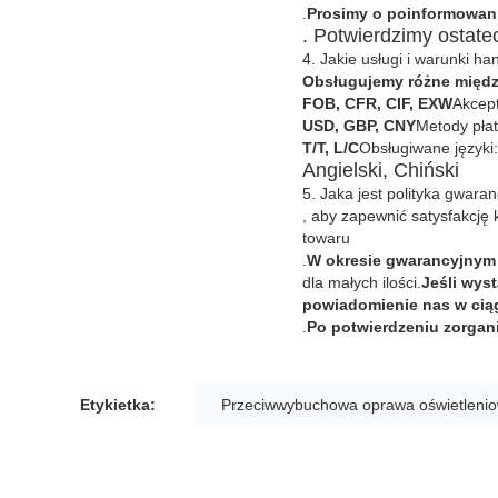
.
Prosimy o poinformowani
. Potwierdzimy ostate
4. Jakie usługi i warunki ha
Obsługujemy różne międ
FOB, CFR, CIF, EXW
Akcept
USD, GBP, CNY
Metody płat
T/T, L/C
Obsługiwane języki:
Angielski, Chiński
5. Jaka jest polityka gwara
, aby zapewnić satysfakcję k
towaru
.
W okresie gwarancyjny
dla małych ilości.
Jeśli wys
powiadomienie nas w ci
.
Po potwierdzeniu zorga
Etykietka:
Przeciwwybuchowa oprawa oświetleni