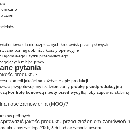
azu
chemiczne
tycznej
 ścieków
wietleniowe dla niebezpiecznych środowisk przemysłowych
tyczna pomaga obniżyć koszty operacyjne
 długotrwałego użytku przemysłowego
ymagających miejsc pracy
ane pytania
jakość produktu?
esu kontroli jakości na każdym etapie produkcji.
awsze przygotowujemy i zatwierdzamy
próbkę przedprodukcyjną
.
odzą
kontrolę końcową i testy przed wysyłką
, aby zapewnić stabilną
alna ilość zamówienia (MOQ)?
.
 testów próbnych
m sprawdzić jakość produktu przed złożeniem zamówień 
rodukt z naszym logo?
Tak,
3 dni od otrzymania towaru