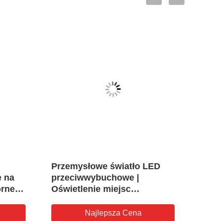
VID
Przemysłowe światło LED
Świa
 na
przeciwwybuchowe |
eksp
rne z
Oświetlenie miejsc
nieb
6 dla
niebezpiecznych w strefie 1 i
kons
nych
2
Najlepsza Cena