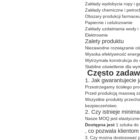
Zakłady wydobycia ropy i g
Zakłady chemiczne i petro
Obszary produkcji farmaceu
Papiernie i celulozownie
Zakłady uzdatniania wody i
Elektrownie
Zalety produktu
Niezawodne rozwiązanie oś
Wysoka efektywność energe
Wytrzymała konstrukcja do
Stabilne oświetlenie dla w
Często zadaw
1. Jak gwarantujecie 
Przestrzegamy ścisłego proc
Przed produkcją masową z
Wszystkie produkty przech
bezpieczeństwo.
2. Czy istnieje minim
Nasze MOQ jest elastyczne
Dostępna jest
1 sztuka do
, co pozwala kliento
3. Czy można dostosować p