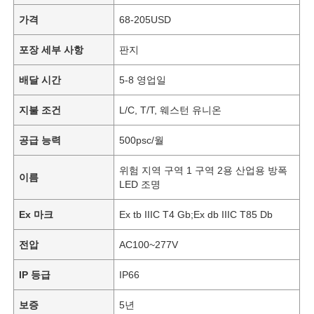
가격
68-205USD
포장 세부 사항
판지
배달 시간
5-8 영업일
지불 조건
L/C, T/T, 웨스턴 유니온
공급 능력
500psc/월
위험 지역 구역 1 구역 2용 산업용 방폭
이름
LED 조명
Ex 마크
Ex tb IIIC T4 Gb;Ex db IIIC T85 Db
전압
AC100~277V
IP 등급
IP66
보증
5년