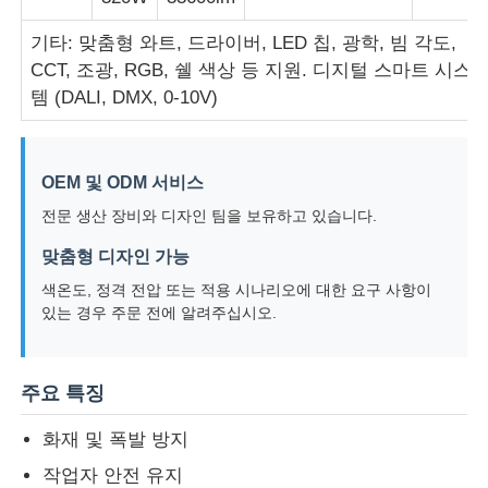
기타: 맞춤형 와트, 드라이버, LED 칩, 광학, 빔 각도,
공장 투어
CCT, 조광, RGB, 쉘 색상 등 지원. 디지털 스마트 시스
템 (DALI, DMX, 0-10V)
품질 관리
OEM 및 ODM 서비스
연락처
전문 생산 장비와 디자인 팀을 보유하고 있습니다.
맞춤형 디자인 가능
견적 요청
색온도, 정격 전압 또는 적용 시나리오에 대한 요구 사항이
있는 경우 주문 전에 알려주십시오.
방폭 조명
주요 특징
방폭 경보 광
화재 및 폭발 방지
작업자 안전 유지
폭발 방지 팬