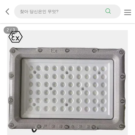
2
/
3