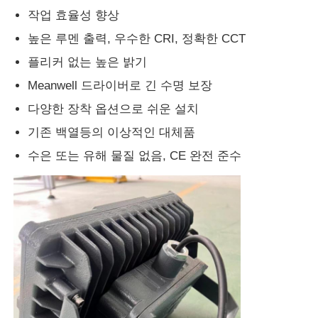
작업 효율성 향상
방폭 박스
높은 루멘 출력, 우수한 CRI, 정확한 CCT
플리커 없는 높은 밝기
방폭 스위치
Meanwell 드라이버로 긴 수명 보장
다양한 장착 옵션으로 쉬운 설치
폭발 방지 케이블 간질
기존 백열등의 이상적인 대체품
수은 또는 유해 물질 없음, CE 완전 준수
방폭 플러그와 소켓