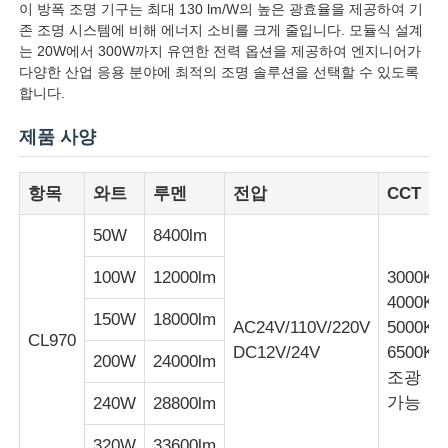
이 방폭 조명 기구는 최대 130 lm/W의 높은 광효율을 제공하여 기
존 조명 시스템에 비해 에너지 소비를 크게 줄입니다. 모듈식 설계
는 20W에서 300W까지 유연한 전력 옵션을 제공하여 엔지니어가
다양한 산업 응용 분야에 최적의 조명 솔루션을 선택할 수 있도록
합니다.
제품 사양
항목
와트
루멘
전압
CCT
50W
8400lm
100W
12000lm
3000K
4000K
홈
150W
18000lm
AC24V/110V/220V
5000K
CL970
DC12V/24V
6500K
200W
24000lm
조광
제품 소개
가능
240W
28800lm
회사 소개
320W
33600lm