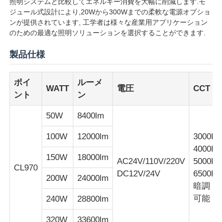
照明システムと比較してエネルギー消費を大幅に削減します.モ
ジュール式設計により,20Wから300Wまでの柔軟な電源オプショ
ンが提供されています, 工学者は様々な産業用アプリケーション
のための最適な照明ソリューションを選択することができます.
製品仕様
ポイ
ルーメ
WATT
電圧
CCT
ント
ン
50W
8400lm
100W
12000lm
3000K
4000K
ホーム
150W
18000lm
AC24V/110V/220V
5000K
CL970
DC12V/24V
6500K
200W
24000lm
暗調
製品
可能
240W
28800lm
企業情報
320W
33600lm