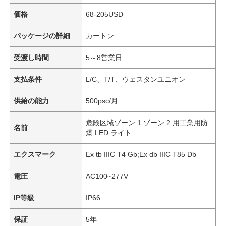
価格
68-205USD
パッケージの詳細
カートン
受渡し時間
5～8営業日
支払条件
L/C、T/T、ウェスタンユニオン
供給の能力
500psc/月
危険区域ゾーン 1 ゾーン 2 用工業用防
名前
爆 LED ライト
エクスマーク
Ex tb IIIC T4 Gb;Ex db IIIC T85 Db
電圧
AC100~277V
IP等級
IP66
保証
5年