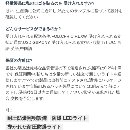
軽量製品に私のロゴを貼るのを 受け入れますか?
はい. 生産前に公式に通知し,私たちのサンプルに基づいて設計を
確認してください.
どんなサービスができるのか?
受け入れられる配送条件:FOB,CFR,CIF,EXW. 受け入れられる支
払い通貨:USD,GBP,CNY. 受け入れられる支払い形態:T/T,L/C. 言
語:英語,中国語.
保証の方針は?
当社の製品は厳格な品質管理の下で製造され,欠陥率は0.2%未満
です.保証期間中,私たちは少量の新しい注文で新しいライトを送
信します.すべての製品は出荷前にテストされ,適切にパッケージ
されています欠陥のあるバッチ製品については,組み立て前にテ
ストし,受信後3日以内に通知してください.状況が確認された場
合,交換を予定します.
札:
耐圧防爆照明設備
防爆 LEDライト
導かれた耐圧防爆ライト