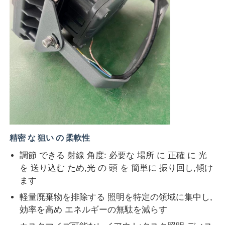
精密 な 狙い の 柔軟性
調節 できる 射線 角度: 必要な 場所 に 正確 に 光
を 送り込む ため,光 の 頭 を 簡単に 振り回し,傾け
ます
軽量廃棄物を排除する 照明を特定の領域に集中し,
効率を高め エネルギーの無駄を減らす