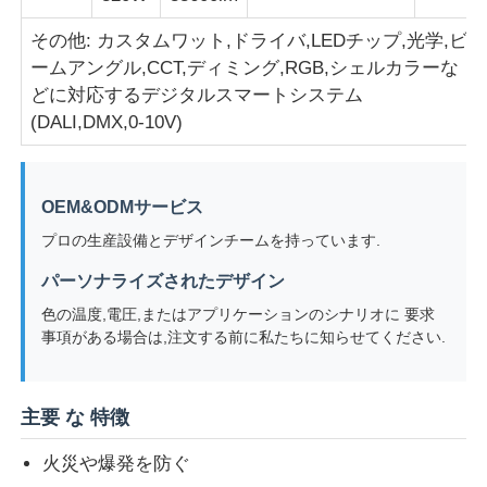
その他: カスタムワット,ドライバ,LEDチップ,光学,ビ
会社案内
ームアングル,CCT,ディミング,RGB,シェルカラーな
どに対応するデジタルスマートシステム
(DALI,DMX,0-10V)
品質管理
お問い合わせ
OEM&ODMサービス
プロの生産設備とデザインチームを持っています.
見積依頼
パーソナライズされたデザイン
色の温度,電圧,またはアプリケーションのシナリオに 要求
事項がある場合は,注文する前に私たちに知らせてください.
耐圧防爆照明
耐圧防爆警報ライト
主要 な 特徴
火災や爆発を防ぐ
防爆ファン