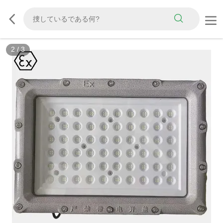
2
/
3