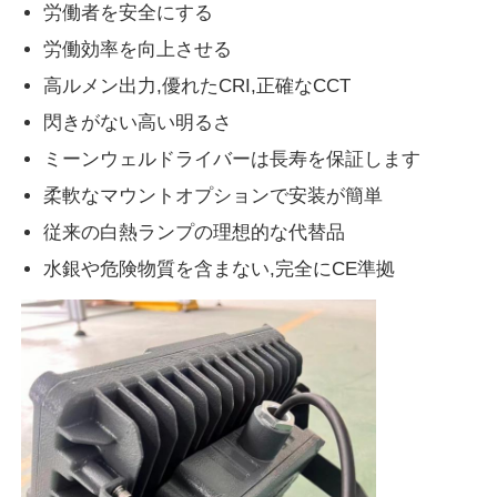
労働者を安全にする
労働効率を向上させる
防爆ボックス
高ルメン出力,優れたCRI,正確なCCT
閃きがない高い明るさ
防爆スイッチ
ミーンウェルドライバーは長寿を保証します
柔軟なマウントオプションで安装が簡単
防爆ケーブル腺
従来の白熱ランプの理想的な代替品
水銀や危険物質を含まない,完全にCE準拠
耐圧防爆プラグおよびソケット