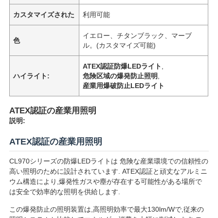
カスタマイズされた
利用可能
イエロー、チタンブラック、マーブ
色
ル。(カスタマイズ可能)
ATEX認証防爆LEDライト
,
ハイライト:
危険区域の爆発防止照明
,
産業用爆破防止LEDライト
ATEX認証の産業用照明
説明:
ATEX認証の産業用照明
CL970シリーズの防爆LEDライトは 危険な産業環境での信頼性の
高い照明のために設計されています. ATEX認証と頑丈なアルミニ
ウム構造により,爆発性ガスや塵が存在する可能性がある場所で
は安全で効率的な照明を供給します.
この爆発防止の照明装置は,高照明効率で最大130lm/Wで,従来の