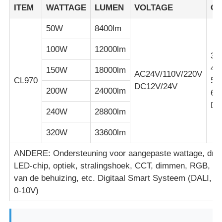
ITEM
WATTAGE
LUMEN
VOLTAGE
CC
50W
8400lm
Fabrieksreis
100W
12000lm
30
Kwaliteitscontrole
40
150W
18000lm
AC24V/110V/220V
CL970
50
DC12V/24V
200W
24000lm
Contacteer ons
65
Di
240W
28800lm
Vraag een offerte aan
320W
33600lm
ANDERE: Ondersteuning voor aangepaste wattage, driv
Explosiebestendige Verlichting
LED-chip, optiek, stralingshoek, CCT, dimmen, RGB, kl
van de behuizing, etc. Digitaal Smart Systeem (DALI, 
Explosiebestendig Alarmlicht
0-10V)
explosieveilige ventilator