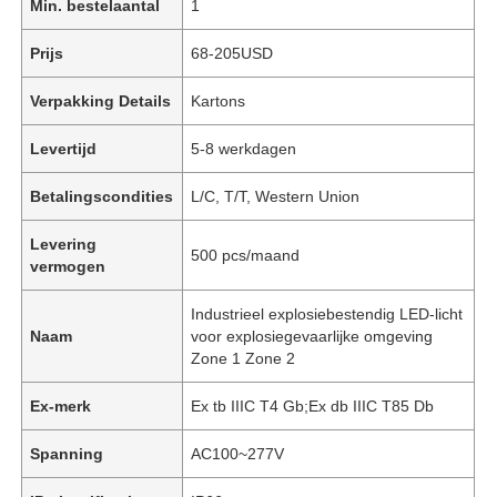
Min. bestelaantal
1
Prijs
68-205USD
Verpakking Details
Kartons
Levertijd
5-8 werkdagen
Betalingscondities
L/C, T/T, Western Union
Levering
500 pcs/maand
vermogen
Industrieel explosiebestendig LED-licht
Naam
voor explosiegevaarlijke omgeving
Zone 1 Zone 2
Ex-merk
Ex tb IIIC T4 Gb;Ex db IIIC T85 Db
Spanning
AC100~277V