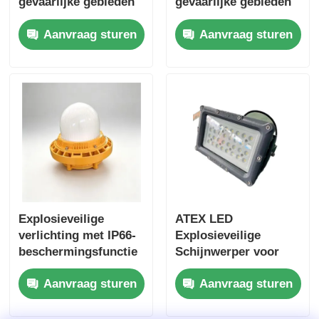
gevaarlijke gebieden
gevaarlijke gebieden
met duurzame
met IP66-
Aanvraag sturen
Aanvraag sturen
constructie
bescherming en
breedspanningsinvoer
van 100-277 VAC
Explosieveilige
ATEX LED
verlichting met IP66-
Explosieveilige
beschermingsfunctie
Schijnwerper voor
voor gevaarlijke
Gevaarlijke Gebieden
Aanvraag sturen
Aanvraag sturen
gebieden
Zone 1 & Zone 2