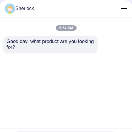
Sherlock
9:54 AM
Good day, what product are you looking 
for?
Explosiebestendige
Explosiebestendige
LED-lampen met
LED-verlichting.
gehard glas en anti-
corrosie voor
Aanvraag sturen
Aanvraag sturen
gevaarlijke
industriële zones
Thuis
Ongeveer ons
Contacteer ons
Desktop Site
Sitemap
Privacybeleid