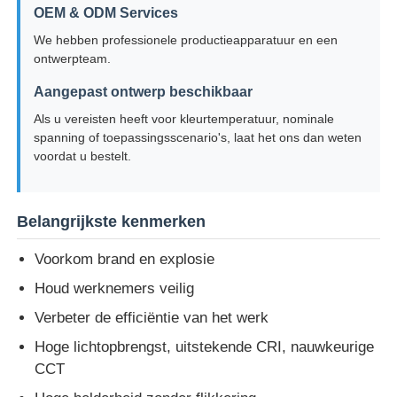
OEM & ODM Services
We hebben professionele productieapparatuur en een
Explosieveilige Doos
ontwerpteam.
Aangepast ontwerp beschikbaar
explosieveilige schakelaar
Als u vereisten heeft voor kleurtemperatuur, nominale
spanning of toepassingsscenario's, laat het ons dan weten
voordat u bestelt.
Explosiebestendige kabelklieren
explosiebestendige stop en contactdoos
Belangrijkste kenmerken
Voorkom brand en explosie
Houd werknemers veilig
Verbeter de efficiëntie van het werk
Hoge lichtopbrengst, uitstekende CRI, nauwkeurige
CCT