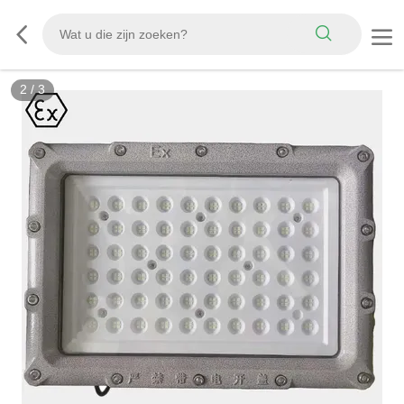
3
/
3