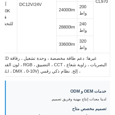
CL970
DC12V/24V
آلاف
200
24000lm
6500K
واط
جولة في المعمل
قابل
للتخفيف
240
28800lm
واط
ضبط الجودة
320
33600lm
اتصل بنا
واط
غيرها: دعم
طلب اقتباس
البصريات ، زاوية شعاع ، CCT ، التضييق ، RGB ، لون ال
، إلخ. نظام ذكي رقمي (DALI ، DMX ، 0-10V)
إضاءة مقاومة للانفجار
خدمات OEM و ODM
ضوء إنذار مقاوم للانفجار
لدينا معدات إنتاج مهنية وفريق تصميم.
تصميم مخصص متاح
مروحة مقاومة للانفجار