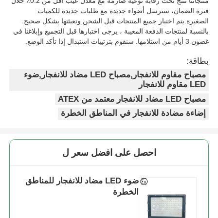
منتجاتنا تنتج تحت رقابة نوعية صارمة مع معدل عيب أقل من 0.2٪ خلال
فترة الضمان، سنرسل أضواء جديدة مع طلبات جديدة للكميات
الصغيرة.يتم اختبار جميع المنتجات قبل الشحن وتعبئتها بشكل صحيح.
بالنسبة لمنتجات الدفعة المعيبة ، يرجى اختبارها قبل التجميع وإبلاغنا في
غضون 3 أيام من استلامها. سنقوم بترتيبات استبدال إذا تأكد الوضع.
بطاقة:
مصباح مقاوم للانفجار,مصباح LED مضاد للانفجار,ضوء
LED مقاوم للانفجار
مصباح LED مضاد للانفجار معتمد من ATEX
إضاءة مضادة للانفجار في المناطق الخطرة
احصل على افضل سعر ل
ضوء LED مضاد للانفجار للمناطق
الخطرة