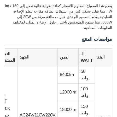
يقدم هذا المصباح المقاوم للانفجار كفاءة ضوئية عالية تصل إلى 130 lm /
W ، مما يقلل بشكل كبير من استهلاك الطاقة مقارنة بنظم الإضاءة
التقليدية.يقدم التصميم الوحدي خيارات طاقة مرنة من 20W إلى
300W، مما يسمح للمهندسين باختيار حلول الإضاءة المثلى لمختلف
التطبيقات الصناعية.
مواصفات المنتج
الـ
التجار
البند
ليمن
الجهد
WATT
المشتركة
50
8400lm
واط
منزل
100
12000lm
واط
ثلاث
المنتجات
آلاف
150
4000K
18000lm
واط
AC24V/110V/220V
خمسة
حول بنا