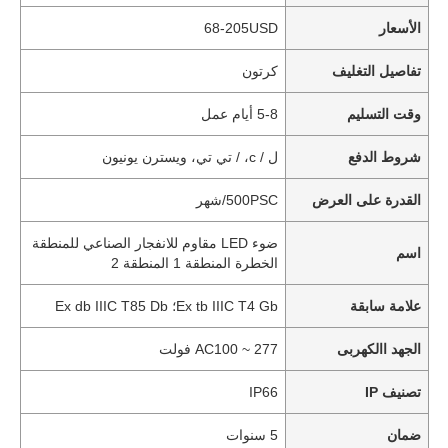
الأسعار
68-205USD
تفاصيل التغليف
كرتون
وقت التسليم
5-8 أيام عمل
شروط الدفع
ل / c، / تي تي، ويسترن يونيون
القدرة على العرض
500PSC/شهر
ضوء LED مقاوم للانفجار الصناعي للمنطقة
اسم
الخطرة المنطقة 1 المنطقة 2
علامة سابقة
Ex tb IIIC T4 Gb؛ Ex db IIIC T85 Db
الجهد االكهربى
AC100 ~ 277 فولت
تصنيف IP
IP66
ضمان
5 سنوات