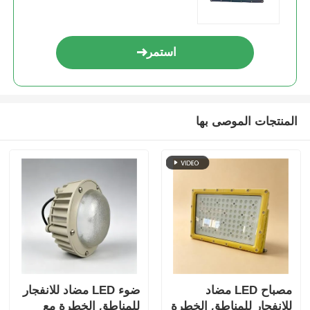
استمر
المنتجات الموصى بها
مصباح LED مضاد
ضوء LED مضاد للانفجار
للانفجار للمناطق الخطرة
للمناطق الخطرة مع