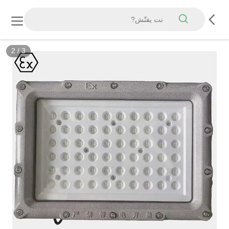
2
/
3