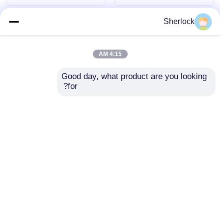
Sherlock
4:15 AM
Good day, what product are you looking 
for?
ضوء LED مضاد للانفجار
مصباح مضاد للانفجار
مع الزجاج المقاوم للتآكل
للمناطق الصناعية
الخطرة
إرسال استفسار
إرسال استفسار
منزل
حول نا
اتصل بنا
Desktop Site
خريطة الموقع
سياسة الخصوصية