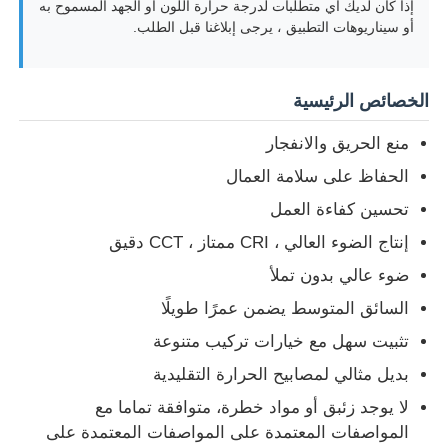
إذا كان لديك أي متطلبات لدرجة حرارة اللون أو الجهد المسموح به
أو سيناريوهات التطبيق ، يرجى إبلاغنا قبل الطلب.
صندوق مقاوم للانفجار
الخصائص الرئيسية
مفتاح مقاوم للانفجار
منع الحريق والانفجار
الحفاظ على سلامة العمال
غدد الكابلات المقاومة للانفجار
تحسين كفاءة العمل
إنتاج الضوء العالي ، CRI ممتاز ، CCT دقيق
قابس ومقبس مقاوم للانفجار
ضوء عالي بدون تملأ
السائق المتوسط يضمن عمرًا طويلًا
تثبيت سهل مع خيارات تركيب متنوعة
بديل مثالي لمصابيح الحرارة التقليدية
لا يوجد زئبق أو مواد خطرة، متوافقة تماما مع
المواصفات المعتمدة على المواصفات المعتمدة على