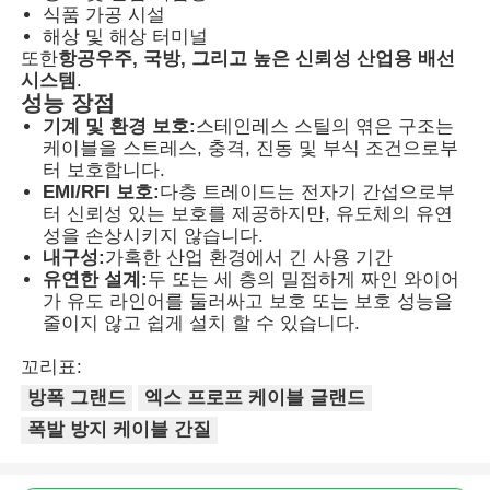
식품 가공 시설
해상 및 해상 터미널
또한
항공우주, 국방, 그리고 높은 신뢰성 산업용 배선
공장 투어
시스템
.
성능 장점
기계 및 환경 보호:
스테인레스 스틸의 엮은 구조는
품질 관리
케이블을 스트레스, 충격, 진동 및 부식 조건으로부
터 보호합니다.
EMI/RFI 보호:
다층 트레이드는 전자기 간섭으로부
연락처
터 신뢰성 있는 보호를 제공하지만, 유도체의 유연
성을 손상시키지 않습니다.
내구성:
가혹한 산업 환경에서 긴 사용 기간
견적 요청
유연한 설계:
두 또는 세 층의 밀접하게 짜인 와이어
가 유도 라인어를 둘러싸고 보호 또는 보호 성능을
줄이지 않고 쉽게 설치 할 수 있습니다.
방폭 조명
꼬리표:
방폭 그랜드
엑스 프로프 케이블 글랜드
방폭 경보 광
폭발 방지 케이블 간질
폭발 방지 팬