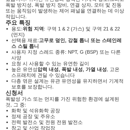
폭발 방지성, 폭발 방지 장비, 연결 상자, 모터 및 진동
또는 움직임이 발생하는 제어 패널을 연결하는 데 이상
적입니다.
주요 특징
용도:
위험 지역
: 구역 1 & 2 (가스) 및 구역 21 & 22
(먼지)
선택용 재료:
고무로 덮인, 강철 톱니 또는 스테인레
스 스틸 톱니
사용자 지정 스레드 종류: NPT, G (BSP) 또는 다른
사양
요청 시 사용할 수 있는 유연한 길이
높은 유연성
압력 내성, 폭발 내성, 가열 내성
, 고온
스프래치에 견딜 수 있습니다
다층 엮은 설계는 유관 유연성을 유지하면서 기계적
보호를 보장합니다.
홈
신청서
폭발성 가스 또는 먼지를 가진 위험한 환경에 설계된
것, 그 중:
제품 소개
화학 및 석유화학 공장
정제 공장 및 주유소
전력 발전소 및 전원 전원 발전소
창고 및 산업 작업장
회사 소개