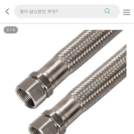
2
/
4