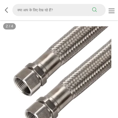
2
/
4