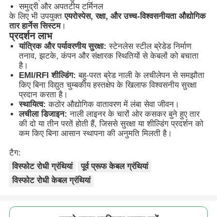
समुद्री और अपतटीय टर्मिनल
के लिए भी उपयुक्त
एयरोस्पेस, रक्षा, और उच्च-विश्वसनीयता औद्योगिक
तार हार्नेस सिस्टम
।
फैक्टरी यात्रा
प्रदर्शन लाभ
यांत्रिक और पर्यावरणीय सुरक्षा:
स्टेनलेस स्टील ब्रेडेड निर्माण
तनाव, झटके, कंपन और संक्षारक स्थितियों से केबलों को बचाता
गुणवत्ता नियंत्रण
है।
EMI/RFI शील्डिंग:
बहु-परत ब्रेड नाली के लचीलेपन से समझौता
किए बिना विद्युत चुम्बकीय हस्तक्षेप के खिलाफ विश्वसनीय सुरक्षा
हमसे संपर्क करें
प्रदान करता है।
स्थायित्व:
कठोर औद्योगिक वातावरण में लंबा सेवा जीवन।
लचीला डिजाइन:
नाली लाइनर के चारों ओर कसकर बुने हुए तार
एक बोली का अनुरोध
की दो या तीन परतें होती हैं, जिससे सुरक्षा या शील्डिंग प्रदर्शन को
कम किए बिना आसान स्थापना की अनुमति मिलती है।
विस्फोट प्रूफ प्रकाश
टैग:
विस्फोट रोधी ग्रंथियां
पूर्व प्रूफ केबल ग्रंथियां
विस्फोट रोधी केबल ग्रंथियां
विस्फोट रोधी अलार्म लाइट
विस्फोट रोधी पंखा