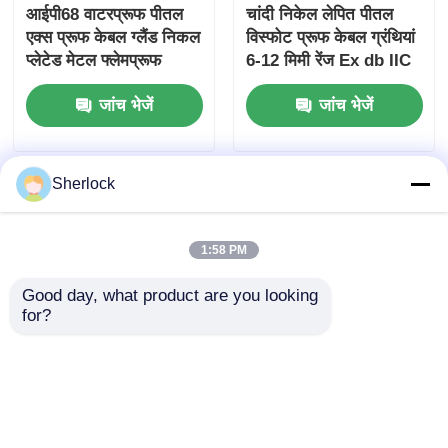
आईपी68 वाटरप्रूफ पीतल
चांदी निकेल लेपित पीतल
एक्स प्रूफ केबल ग्लैंड निकल
विस्फोट प्रूफ केबल ग्रंथियां
प्लेटेड मेटल फ्लेमप्रूफ
6-12 मिमी रेंज Ex db IIC
T6 Gb IP66
जांच भेजें
जांच भेजें
Sherlock
1:58 PM
Good day, what product are you looking 
for?
Ex प्रूफ ब्रास केबल ग्रैंड
खतरनाक क्षेत्रों के लिए
G1/2" / M20 8 मिमी शॉर्ट
स्टेनलेस स्टील विस्फोट
थ्रेड IP66 फ्लेमप्रूफ
प्रूफ फ्लेक्सिबल कंड्यूट
1/2" 3/4" 1" 1-1/4"