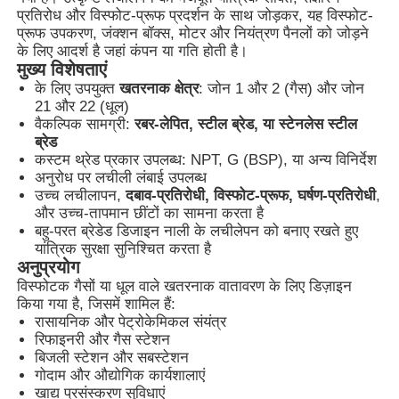
प्रतिरोध और विस्फोट-प्रूफ प्रदर्शन के साथ जोड़कर, यह विस्फोट-
प्रूफ उपकरण, जंक्शन बॉक्स, मोटर और नियंत्रण पैनलों को जोड़ने
के लिए आदर्श है जहां कंपन या गति होती है।
मुख्य विशेषताएं
के लिए उपयुक्त
खतरनाक क्षेत्र
: जोन 1 और 2 (गैस) और जोन
21 और 22 (धूल)
वैकल्पिक सामग्री:
रबर-लेपित, स्टील ब्रेड, या स्टेनलेस स्टील
ब्रेड
कस्टम थ्रेड प्रकार उपलब्ध: NPT, G (BSP), या अन्य विनिर्देश
अनुरोध पर लचीली लंबाई उपलब्ध
उच्च लचीलापन,
दबाव-प्रतिरोधी, विस्फोट-प्रूफ, घर्षण-प्रतिरोधी
,
और उच्च-तापमान छींटों का सामना करता है
बहु-परत ब्रेडेड डिजाइन नाली के लचीलेपन को बनाए रखते हुए
यांत्रिक सुरक्षा सुनिश्चित करता है
अनुप्रयोग
होम
विस्फोटक गैसों या धूल वाले खतरनाक वातावरण के लिए डिज़ाइन
किया गया है, जिसमें शामिल हैं:
रासायनिक और पेट्रोकेमिकल संयंत्र
उत्पाद
रिफाइनरी और गैस स्टेशन
बिजली स्टेशन और सबस्टेशन
गोदाम और औद्योगिक कार्यशालाएं
खाद्य प्रसंस्करण सुविधाएं
हमारे बारे में