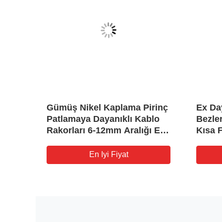
Gümüş Nikel Kaplama Pirinç
Ex Da
blo
Patlamaya Dayanıklı Kablo
Bezle
etal
Rakorları 6-12mm Aralığı Ex
Kısa F
db IIC T6 Gb IP66
En Iyi Fiyat