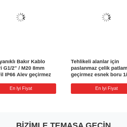
yanıklı Bakır Kablo
Tehlikeli alanlar için
ri G1/2" / M20 8mm
paslanmaz çelik patla
il IP66 Alev geçirmez
geçirmez esnek boru 1
3/4" 1" 1-1/4"
En Iyi Fiyat
En Iyi Fiyat
BIZIMLE TEMASA GEÇIN