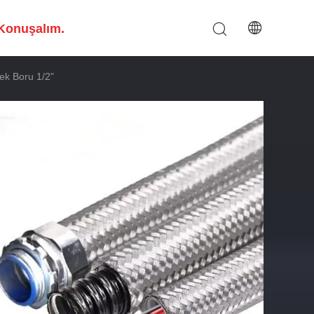
Konuşalım.
ek Boru 1/2"