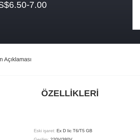
S$6.50-7.00
n Açıklaması
ÖZELLIKLERI
Eski işaret:
Ex D Iic T6/T5 GB
Gerilim:
220V/380V