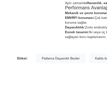
Aynı zamanda
Havacılık, s
Performans Avantajl
Mekanik ve çevre korumas
EMI/RFI koruması:
Çok katm
koruma sağlar.
Dayanıklılık:
Zorlu endüstri
Esnek tasarım:
İki veya üç
sağlayan boru kaplamasını ç
Etiket:
Patlama Dayanıklı Bezler
Kablo b