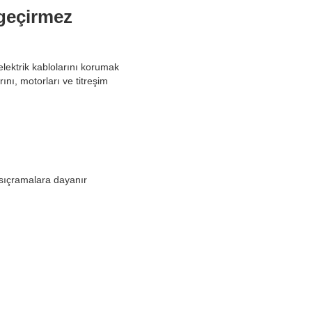
 geçirmez
elektrik kablolarını korumak
nı, motorları ve titreşim
 sıçramalara dayanır