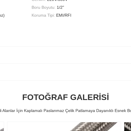
Boru Boyutu:
1/2"
oz)
Koruma Tipi:
EMI/RFI
FOTOĞRAF GALERISI
li Alanlar İçin Kaplamalı Paslanmaz Çelik Patlamaya Dayanıklı Esnek B