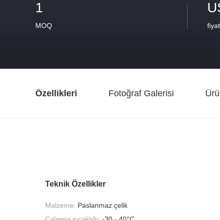
1
U
MOQ
fiyat
Özellikleri
Fotoğraf Galerisi
Ürü
Teknik Özellikler
Malzeme:
Paslanmaz çelik
Çalışma sıcaklığı:
-30 - 40°C