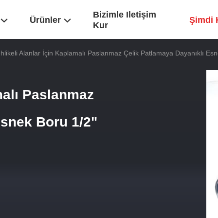
Bizimle Iletişim
Ürünler
Şimdi 
Kur
hlikeli Alanlar İçin Kaplamalı Paslanmaz Çelik Patlamaya Dayanıklı Esn
amalı Paslanmaz
Esnek Boru 1/2"