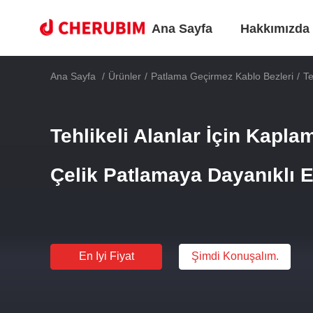
Ana Sayfa
Hakkımızda
Ana Sayfa
/
Ürünler
/
Patlama Geçirmez Kablo Bezleri
/
Te
Tehlikeli Alanlar İçin Kapl
Çelik Patlamaya Dayanıklı 
En Iyi Fiyat
Şimdi Konuşalım.