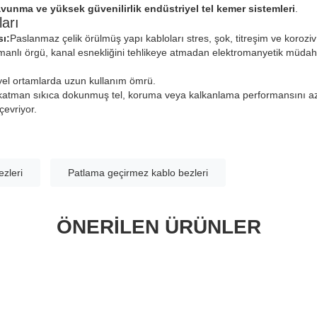
avunma ve yüksek güvenilirlik endüstriyel tel kemer sistemleri
.
arı
ı:
Paslanmaz çelik örülmüş yapı kabloları stres, şok, titreşim ve koroziv
anlı örgü, kanal esnekliğini tehlikeye atmadan elektromanyetik müdahal
yel ortamlarda uzun kullanım ömrü.
 katman sıkıca dokunmuş tel, koruma veya kalkanlama performansını az
evriyor.
ezleri
Patlama geçirmez kablo bezleri
ÖNERILEN ÜRÜNLER