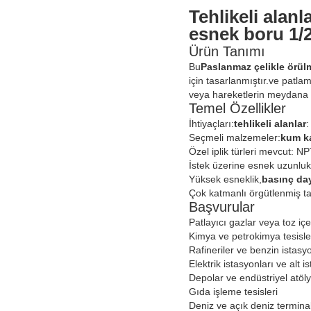
Tehlikeli alan
esnek boru 1/2
Ürün Tanımı
Bu
Paslanmaz çelikle örü
için tasarlanmıştır.ve patla
veya hareketlerin meydana ge
Temel Özellikler
İhtiyaçları:
tehlikeli alanlar
:
Seçmeli malzemeler:
kum ka
Özel iplik türleri mevcut: NP
İstek üzerine esnek uzunluk
Yüksek esneklik,
basınç day
Çok katmanlı örgütlenmiş t
Başvurular
Patlayıcı gazlar veya toz içe
Kimya ve petrokimya tesisle
Rafineriler ve benzin istasyo
Elektrik istasyonları ve alt i
Depolar ve endüstriyel atöly
Gıda işleme tesisleri
Deniz ve açık deniz terminal