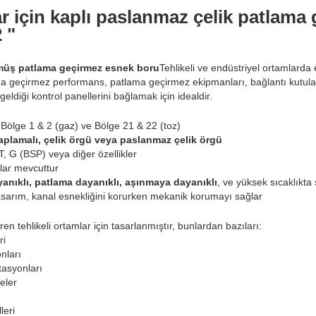
lar için kaplı paslanmaz çelik patlama
 "
lmüş patlama geçirmez esnek boru
Tehlikeli ve endüstriyel ortamlarda 
ma geçirmez performans, patlama geçirmez ekipmanları, bağlantı kutuları
ldiği kontrol panellerini bağlamak için idealdir.
 Bölge 1 & 2 (gaz) ve Bölge 21 & 22 (toz)
plamalı, çelik örgü veya paslanmaz çelik örgü
T, G (BSP) veya diğer özellikler
lar mevcuttur
anıklı, patlama dayanıklı, aşınmaya dayanıklı
, ve yüksek sıcaklıkta
asarım, kanal esnekliğini korurken mekanik korumayı sağlar
ren tehlikeli ortamlar için tasarlanmıştır, bunlardan bazıları:
ri
nları
stasyonları
eler
leri