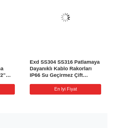
Exd SS304 SS316 Patlamaya
Tehli
ma
Dayanıklı Kablo Rakorları
Kapl
/2"
IP66 Su Geçirmez Çift
Patl
Sıkıştırmalı Zırhlı
Boru
En Iyi Fiyat