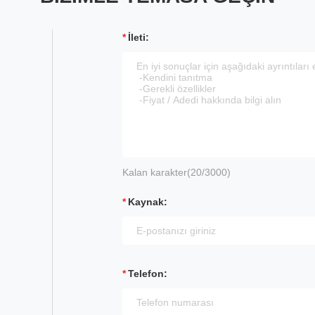
İleti:
Kalan karakter(
20
/3000)
Kaynak:
Telefon: