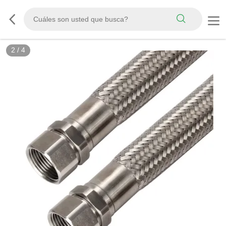
2
/
4