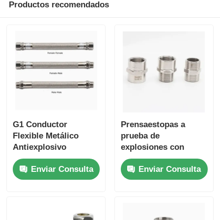
Productos recomendados
G1 Conductor
Prensaestopas a
Flexible Metálico
prueba de
Antiexplosivo
explosiones con
Hembra-Hembra de
rosca métrica ISO
Enviar Consulta
Enviar Consulta
Acero Inoxidable
intrínsecamente
180cm
seguros con sello de
goma