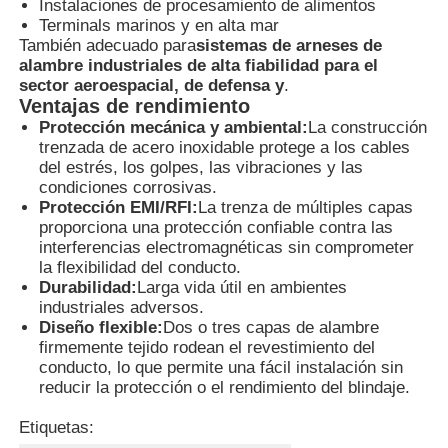
Instalaciones de procesamiento de alimentos
Terminals marinos y en alta mar
También adecuado para
sistemas de arneses de
Caja a prueba de explosión
alambre industriales de alta fiabilidad para el
sector aeroespacial, de defensa y
.
Ventajas de rendimiento
interruptor a prueba de explosiones
Protección mecánica y ambiental:
La construcción
trenzada de acero inoxidable protege a los cables
del estrés, los golpes, las vibraciones y las
Glándulas de cable a prueba de explosión
condiciones corrosivas.
Protección EMI/RFI:
La trenza de múltiples capas
proporciona una protección confiable contra las
enchufe y zócalo a prueba de explosiones
interferencias electromagnéticas sin comprometer
la flexibilidad del conducto.
Durabilidad:
Larga vida útil en ambientes
industriales adversos.
Diseño flexible:
Dos o tres capas de alambre
firmemente tejido rodean el revestimiento del
conducto, lo que permite una fácil instalación sin
reducir la protección o el rendimiento del blindaje.
Etiquetas: