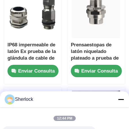
IP68 impermeable de
Prensaestopas de
latón Ex prueba de la
latón niquelado
glándula de cable de
plateado a prueba de
níquel de metal
explosiones 6-12mm
Enviar Consulta
Enviar Consulta
chapado a prueba de
Rango Ex db IIC T6
llamas
Gb IP66
Sherlock
12:44 PM