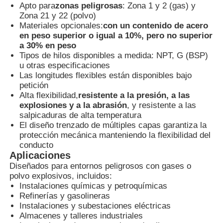
Apto para
zonas peligrosas
: Zona 1 y 2 (gas) y
Zona 21 y 22 (polvo)
Materiales opcionales:
con un contenido de acero
Visita a la fábrica
en peso superior o igual a 10%, pero no superior
a 30% en peso
Tipos de hilos disponibles a medida: NPT, G (BSP)
Control de Calidad
u otras especificaciones
Las longitudes flexibles están disponibles bajo
petición
Contacto
Alta flexibilidad,
resistente a la presión, a las
explosiones y a la abrasión
, y resistente a las
salpicaduras de alta temperatura
Solicitar una cotización
El diseño trenzado de múltiples capas garantiza la
protección mecánica manteniendo la flexibilidad del
conducto
Aplicaciones
Iluminación a prueba de explosiones
Diseñados para entornos peligrosos con gases o
polvo explosivos, incluidos:
Instalaciones químicas y petroquímicas
Luz a prueba de explosiones de la alarma
Refinerías y gasolineras
Instalaciones y subestaciones eléctricas
Almacenes y talleres industriales
ventilador a prueba de explosiones