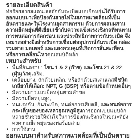
รายละเอียดสินค้า
ท่อร้อยสายสแตนเลสถักกันระเบิดแบบยืดหยุ่น
ได้รับการ
ออกแบบมาเพื่อป้องกันสายไฟในสภาพแวดล้อมที่เป็น
อันตรายและในโรงงานอุตสาหกรรม ด้วยการผสมผสาน
ความยืดหยุ่นที่ดีเยี่ยมเข้ากับความแข็งแรงเชิงกลที่ทนทาน
การทนต่อการกัดกร่อน และประสิทธิภาพการกันระเบิด จึง
เหมาะอย่างยิ่งสำหรับการเชื่อมต่ออุปกรณ์กันระเบิด กล่อง
รวมสาย มอเตอร์ และแผงควบคุมที่เกิดการสั่นสะเทือน
หรือการเคลื่อนไหว
คุณสมบัติหลัก
เหมาะสำหรับ
พื้นที่อันตราย
: โซน 1 & 2 (ก๊าซ) และโซน 21 & 22
(ฝุ่น)
วัสดุเสริม:
เคลือบยาง, ถักด้วยเหล็ก, หรือถักด้วยสแตนเลส
มีชนิด
เกลียวให้เลือก: NPT, G (BSP) หรือตามข้อกำหนดอื่นๆ
มีความยาวแบบยืดหยุ่นตามคำขอ
บ้าน
มีความยืดหยุ่นสูง,
ทนแรงดัน, กันระเบิด, ทนต่อการเสียดสี
, และทนต่อการ
กระเด็นของของเหลวอุณหภูมิสูง
การออกแบบแบบถัก
หลายชั้นช่วยให้มั่นใจในการป้องกันเชิงกลในขณะที่ยัง
ผลิตภัณฑ์
คงความยืดหยุ่นของท่อร้อยสาย
การใช้งาน
ออกแบบมาสำหรับสภาพแวดล้อมที่เป็นอันตราย
เกี่ยวกับเรา