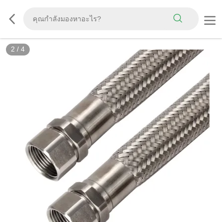
2
/
4