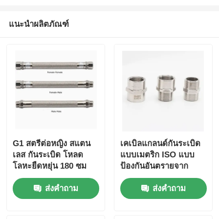
แนะนำผลิตภัณฑ์
G1 สตรีต่อหญิง สแตน
เคเบิลแกลนด์กันระเบิด
เลส กันระเบิด โหลด
แบบเมตริก ISO แบบ
โลหะยืดหยุ่น 180 ซม
ป้องกันอันตรายจาก
ประกายไฟพร้อมซีลยาง
ส่งคำถาม
ส่งคำถาม