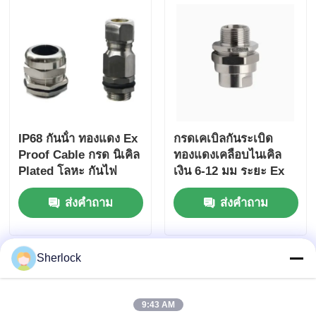
IP68 กันน้ํา ทองแดง Ex
กรดเคเบิลกันระเบิด
Proof Cable กรด นิเคิล
ทองแดงเคลือบไนเคิล
Plated โลหะ กันไฟ
เงิน 6-12 มม ระยะ Ex
db IIC T6 Gb IP66
ส่งคำถาม
ส่งคำถาม
Sherlock
9:43 AM