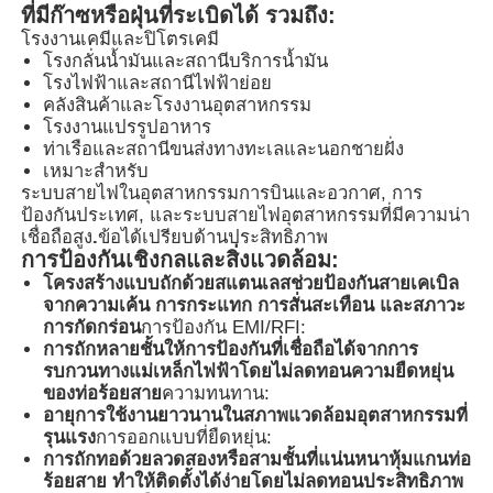
ที่มีก๊าซหรือฝุ่นที่ระเบิดได้ รวมถึง:
โรงงานเคมีและปิโตรเคมี
โรงกลั่นน้ำมันและสถานีบริการน้ำมัน
ทัวร์โรงงาน
โรงไฟฟ้าและสถานีไฟฟ้าย่อย
คลังสินค้าและโรงงานอุตสาหกรรม
โรงงานแปรรูปอาหาร
ควบคุมคุณภาพ
ท่าเรือและสถานีขนส่งทางทะเลและนอกชายฝั่ง
เหมาะสำหรับ
ระบบสายไฟในอุตสาหกรรมการบินและอวกาศ, การ
ติดต่อเรา
ป้องกันประเทศ, และระบบสายไฟอุตสาหกรรมที่มีความน่า
เชื่อถือสูง
.
ข้อได้เปรียบด้านประสิทธิภาพ
การป้องกันเชิงกลและสิ่งแวดล้อม:
ขออ้าง
โครงสร้างแบบถักด้วยสแตนเลสช่วยป้องกันสายเคเบิล
จากความเค้น การกระแทก การสั่นสะเทือน และสภาวะ
การกัดกร่อน
การป้องกัน EMI/RFI:
โคมไฟกันระเบิด
การถักหลายชั้นให้การป้องกันที่เชื่อถือได้จากการ
รบกวนทางแม่เหล็กไฟฟ้าโดยไม่ลดทอนความยืดหยุ่น
ของท่อร้อยสาย
ความทนทาน:
ไฟสัญญาณกันระเบิด
อายุการใช้งานยาวนานในสภาพแวดล้อมอุตสาหกรรมที่
รุนแรง
การออกแบบที่ยืดหยุ่น:
การถักทอด้วยลวดสองหรือสามชั้นที่แน่นหนาหุ้มแกนท่อ
ร้อยสาย ทำให้ติดตั้งได้ง่ายโดยไม่ลดทอนประสิทธิภาพ
พัดลมป้องกันการระเบิด