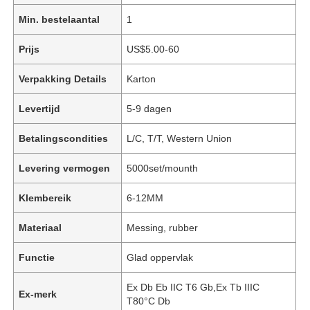
Min. bestelaantal
1
Prijs
US$5.00-60
Verpakking Details
Karton
Levertijd
5-9 dagen
Betalingscondities
L/C, T/T, Western Union
Levering vermogen
5000set/mounth
Klembereik
6-12MM
Materiaal
Messing, rubber
Functie
Glad oppervlak
Ex Db Eb IIC T6 Gb,Ex Tb IIIC
Ex-merk
T80°C Db