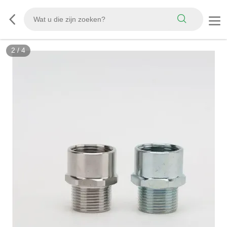
2
/
4