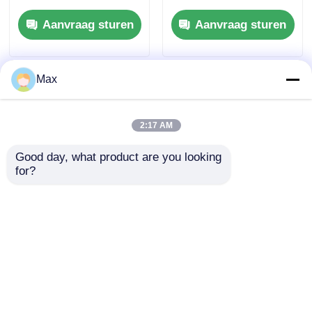
intrinsiek veilig zijn
Vernikkeld Metaal
Aanvraag sturen
Aanvraag sturen
met rubberen
Vlamdicht
afdichting
Max
2:17 AM
Good day, what product are you looking 
for?
Zilveren nikkel
Vlekkbare,
beklede koperen
explosiebestendige
ontploffingsbestendige
geleiding van
kabelklier 6-12 mm Ex
roestvrij staal voor
Aanvraag sturen
Aanvraag sturen
db IIC T6 Gb IP66
gevaarlijke gebieden
1/2" 3/4" 1" 1-1/4"