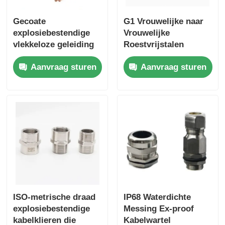
Gecoate
G1 Vrouwelijke naar
explosiebestendige
Vrouwelijke
vlekkeloze geleiding
Roestvrijstalen
van roestvrij staal
Explosieveilige
Aanvraag sturen
Aanvraag sturen
1/2" voor gevaarlijke
Flexibele Metalen
gebieden
Leiding 180cm
ISO-metrische draad
IP68 Waterdichte
explosiebestendige
Messing Ex-proof
kabelklieren die
Kabelwartel