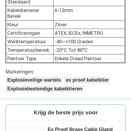
Standaard
Kabeldiameter
6-12mm
Explosieveilige Doos
Bereik
Kleur
Zilver
Certificeringen
ATEX, IECEx, INMETRO
explosieveilige schakelaar
Werktemperatuur
-40~+100 Graden
Temperatuurbereik
-20°C Tot 80°C
Explosiebestendige kabelklieren
Pantser Type
Enkele Draad Pantser
explosiebestendige stop en contactdoos
Markeringen:
Explosieveilige wartels
ex proof kabelklier
Explosiebestendige kabelklieren
Krijg de beste prijs voor
Ex Proof Brass Cable Gland