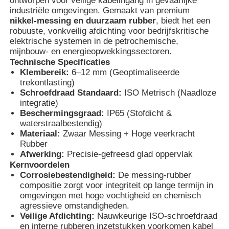
ontworpen voor veilige kabelingang in gevaarlijke
industriële omgevingen.
Gemaakt van premium
nikkel-messing en duurzaam rubber
, biedt het een
robuuste, vonkveilig afdichting voor bedrijfskritische
elektrische systemen in de petrochemische,
mijnbouw- en energieopwekkingssectoren.
Technische Specificaties
Klembereik:
6–12 mm (Geoptimaliseerde
trekontlasting)
Schroefdraad Standaard:
ISO Metrisch (Naadloze
integratie)
Beschermingsgraad:
IP65 (Stofdicht &
waterstraalbestendig)
Materiaal:
Zwaar Messing + Hoge veerkracht
Rubber
Afwerking:
Precisie-gefreesd glad oppervlak
Thuis
Kernvoordelen
Corrosiebestendigheid:
De messing-rubber
compositie zorgt voor integriteit op lange termijn in
Producten
omgevingen met hoge vochtigheid en chemisch
agressieve omstandigheden.
Veilige Afdichting:
Nauwkeurige ISO-schroefdraad
en interne rubberen inzetstukken voorkomen kabel
Over ons