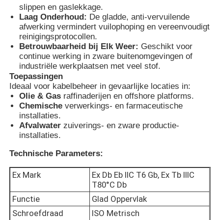
slippen en gaslekkage.
Laag Onderhoud:
De gladde, anti-vervuilende
afwerking vermindert vuilophoping en vereenvoudigt
Fabrieksreis
reinigingsprotocollen.
Betrouwbaarheid bij Elk Weer:
Geschikt voor
continue werking in zware buitenomgevingen of
Kwaliteitscontrole
industriële werkplaatsen met veel stof.
Toepassingen
Ideaal voor kabelbeheer in gevaarlijke locaties in:
Contacteer ons
Olie & Gas
raffinaderijen en offshore platforms.
Chemische
verwerkings- en farmaceutische
installaties.
Vraag een offerte aan
Afvalwater
zuiverings- en zware productie-
installaties.
Explosiebestendige Verlichting
Technische Parameters:
Ex Mark
Ex Db Eb IIC T6 Gb, Ex Tb IIIC
Explosiebestendig Alarmlicht
T80°C Db
Functie
Glad Oppervlak
Schroefdraad
ISO Metrisch
explosieveilige ventilator