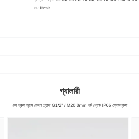
রঙ:
সিলভার
গ্যালারী
এক্স প্রুফ ব্রাস কেবল গ্ল্যান্ড G1/2" / M20 8mm শর্ট থ্রেড IP66 ফ্লেমপ্রুফ