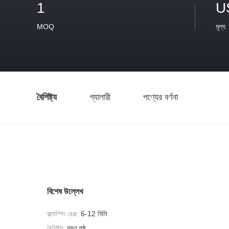
1
U
MOQ
মূল্য
বৈশিষ্ট্য
গ্যালারী
পণ্যের বর্ণনা
বিশেষ উল্লেখ
ক্ল্যাম্পিং রেঞ্জ:
6-12 মিমি
বৈশিষ্ট্য:
মসৃণ পৃষ্ঠ