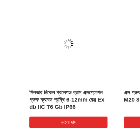
ুফ কেবল
সিলভার নিকেল প্রলেপড ব্রাস এক্সপ্লোশন
এক্স প্রু
্রুফ
প্রুফ ক্যাবল গ্রন্থি 6-12mm রেঞ্জ Ex
M20 8mm
db IIC T6 Gb IP66
ভালো দাম