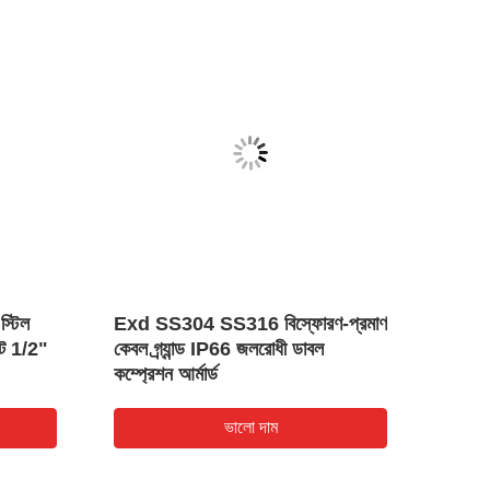
স্টিল
Exd SS304 SS316 বিস্ফোরণ-প্রমাণ
বিস্ফোর
ইট 1/2"
কেবল গ্র্যান্ড IP66 জলরোধী ডাবল
বিপজ্জ
কম্প্রেশন আর্মার্ড
ভালো দাম