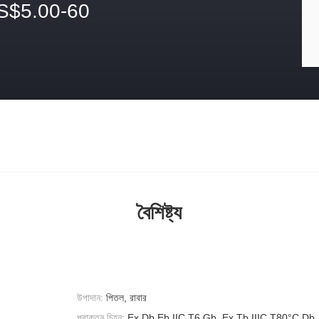
S$5.00-60
বৈশিষ্ট্য
উপাদান:
পিতল, রাবার
প্রাক্তন চিহ্ন:
Ex Db Eb IIC T6 Gb, Ex Tb IIIC T80°C Db