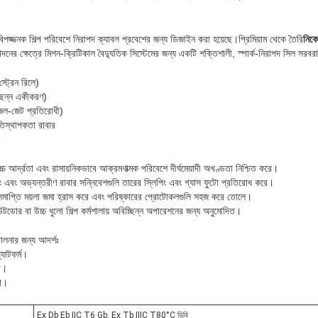
বিপজ্জনক শিল্প পরিবেশে নিরাপদ ক্যাবল প্রবেশের জন্য ডিজাইন করা হয়েছে।
প্রিমিয়াম থেকে তৈরি
নিকে
াদনের ক্ষেত্রে মিশন-ক্রিটিকাল বৈদ্যুতিক সিস্টেমের জন্য একটি শক্তিশালী, স্পার্ক-নিরাপদ সিল সরব
্ট্রেন রিলে)
ছিন্ন একীকরণ)
জল-জেট প্রতিরোধী)
িতিস্থাপকতা রাবার
চ্চ আর্দ্রতা এবং রাসায়নিকভাবে আক্রমণাত্মক পরিবেশে দীর্ঘমেয়াদী অখণ্ডতা নিশ্চিত করে।
ডিং এবং অভ্যন্তরীণ রাবার সন্নিবেশগুলি তারের স্লিপিং এবং গ্যাস ফুটো প্রতিরোধ করে।
রী সমাপ্তি ময়লা জমা হ্রাস করে এবং পরিষ্কারের প্রোটোকলগুলি সহজ করে তোলে।
োর বা উচ্চ ধুলো শিল্প কর্মশালায় অবিচ্ছিন্ন অপারেশনের জন্য অনুমোদিত।
ালনার জন্য আদর্শঃ
যাটফর্ম।
না।
ধা।
Ex Db Eb IIC T6 Gb, Ex Tb IIIC T80°C ডিবি