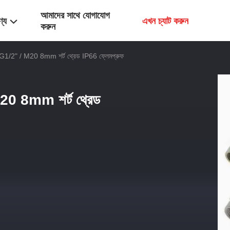
আমাদের সাথে যোগাযোগ
ণ্য
এখন চ্যাট করুন
করুন
যান্ড G1/2" / M20 8mm শর্ট থ্রেড IP66 ফ্লেমপ্রুফ
/ M20 8mm শর্ট থ্রেড