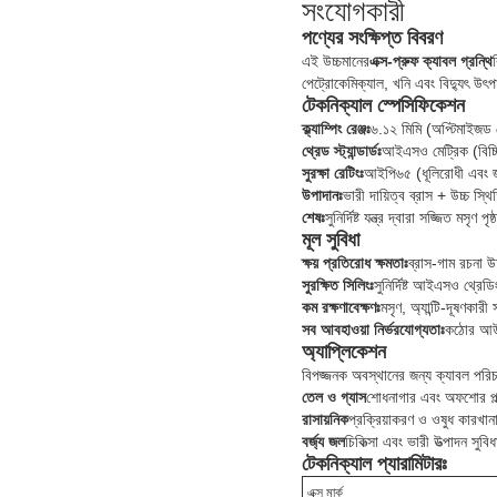
সংযোগকারী
পণ্যের সংক্ষিপ্ত বিবরণ
এই উচ্চমানের
এক্স-প্রুফ ক্যাবল গ্রন্থি
পেট্রোকেমিক্যাল, খনি এবং বিদ্যুৎ উৎপ
টেকনিক্যাল স্পেসিফিকেশন
ক্ল্যাম্পিং রেঞ্জঃ
৬.১২ মিমি (অপ্টিমাইজড স
থ্রেড স্ট্যান্ডার্ডঃ
আইএসও মেট্রিক (বিচ্
সুরক্ষা রেটিংঃ
আইপি৬৫ (ধূলিরোধী এবং 
উপাদানঃ
ভারী দায়িত্ব ব্রাস + উচ্চ স্থ
শেষঃ
সুনির্দিষ্ট যন্ত্র দ্বারা সজ্জিত মসৃণ পৃষ্ঠ
মূল সুবিধা
ক্ষয় প্রতিরোধ ক্ষমতাঃ
ব্রাস-গাম রচনা উ
সুরক্ষিত সিলিংঃ
সুনির্দিষ্ট আইএসও থ্রে
কম রক্ষণাবেক্ষণঃ
মসৃণ, অ্যান্টি-দূষণকা
সব আবহাওয়া নির্ভরযোগ্যতাঃ
কঠোর আউটড
অ্যাপ্লিকেশন
বিপজ্জনক অবস্থানের জন্য ক্যাবল পরিচ
তেল ও গ্যাস
শোধনাগার এবং অফশোর প্ল্
রাসায়নিক
প্রক্রিয়াকরণ ও ওষুধ কারখা
বর্জ্য জল
চিকিত্সা এবং ভারী উত্পাদন সুবি
টেকনিক্যাল প্যারামিটারঃ
এক্স মার্ক