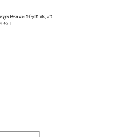
লযুক্ত পিতল এবং দীর্ঘস্থায়ী কাঁচ
, এটি
রাহ করে।