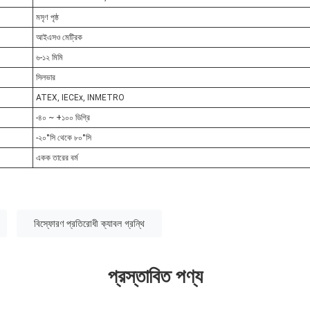
মসৃণ পৃষ্ঠ
আইএসও মেট্রিক
৬-১২ মিমি
সিলভার
ATEX, IECEx, INMETRO
-৪০ ~ +১০০ ডিগ্রি
-২০°সি থেকে ৮০°সি
একক তারের বর্ম
বিস্ফোরণ প্রতিরোধী ক্যাবল গ্রন্থি
প্রস্তাবিত পণ্য