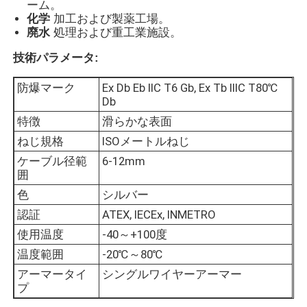
ーム。
化学
加工および製薬工場。
廃水
処理および重工業施設。
会社案内
技術パラメータ:
品質管理
防爆マーク
Ex Db Eb IIC T6 Gb, Ex Tb IIIC T80℃
Db
特徴
滑らかな表面
お問い合わせ
ねじ規格
ISOメートルねじ
ケーブル径範
6-12mm
見積依頼
囲
色
シルバー
耐圧防爆照明
認証
ATEX, IECEx, INMETRO
使用温度
-40～+100度
温度範囲
-20℃～80℃
耐圧防爆警報ライト
アーマータイ
シングルワイヤーアーマー
プ
防爆ファン