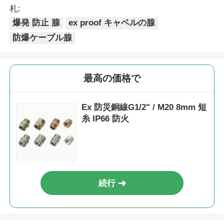
札:
爆発 防止 腺
ex proof キャベルの腺
防爆ボックス
防爆ケーブル腺
防爆スイッチ
最高の価格で
防爆ケーブル腺
Ex 防災銅線G1/2" / M20 8mm 短
糸 IP66 防火
耐圧防爆プラグおよびソケット
続行