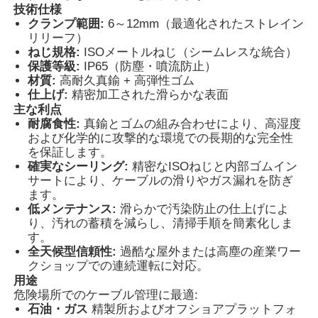
技術仕様
クランプ範囲:
6～12mm（最適化されたストレイン
リリーフ）
ねじ規格:
ISOメートルねじ（シームレスな統合）
保護等級:
IP65（防塵・噴流防止）
材質:
高耐久真鍮 + 高弾性ゴム
仕上げ:
精密加工された滑らかな表面
主な利点
耐腐食性:
真鍮とゴムの組み合わせにより、高湿度
および化学的に攻撃的な環境での長期的な完全性
を保証します。
確実なシーリング:
精密なISOねじと内部ゴムイン
サートにより、ケーブルの滑りやガス漏れを防ぎ
ます。
低メンテナンス:
滑らかで汚染防止の仕上げによ
り、汚れの蓄積を減らし、清掃手順を簡素化しま
ホーム
す。
全天候型信頼性:
過酷な屋外または高塵の産業ワー
クショップでの連続運転に対応。
製品
用途
危険場所でのケーブル管理に最適:
石油・ガス
精製所およびオフショアプラットフォ
企業情報