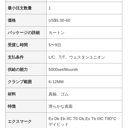
最小注文数量
1
価格
US$5.00-60
パッケージの詳細
カートン
受渡し時間
5〜9日
支払条件
L/C、T/T、ウェスタンユニオン
供給の能力
5000set/Mounth
クランプ範囲
6-12MM
材料
真鍮、ゴム
特徴
滑らかな表面
Ex Db Eb IIC T6 Gb,Ex Tb IIIC T80°C
エクスマーク
デイビッド