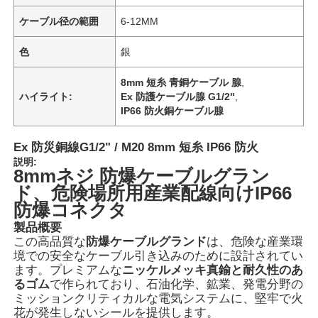
ケーブル径の範囲
6-12MM
色
銀
8mm 短糸 青銅ケーブル 腺
,
ハイライト:
Ex 防護ケーブル腺 G1/2"
,
IP66 防火銅ケーブル腺
Ex 防災銅線G1/2" / M20 8mm 短糸 IP66 防火
説明:
8mmネジ 防爆ケーブルグラン
ド、危険場所用産業配線向けIP66
防爆コネクタ
製品概要
この高品質な
防爆ケーブルグランド
は、危険な産業環
境での安全なケーブル引き込みのために設計されてい
ます。
プレミアムな
ニッケルメッキ真鍮と耐久性のあ
るゴム
で作られており、石油化学、鉱業、発電分野の
ミッションクリティカルな電気システムに、堅牢で火
花が発生しないシールを提供します。