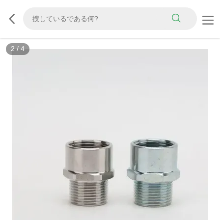
2
/
4