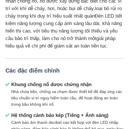
nhận chống nổ, nó được xây dựng đặc biệt cho các vị
trí với khí dễ cháy, hơi, hoặc bụi dễ cháy,loại bỏ rủi ro
cháy trong khi duy trì hiệu suất nhất quánĐèn LED tiết
Tham quan nhà máy
kiệm năng lượng cung cấp ánh sáng lâu dài, khả năng
hiển thị cao, với tiêu thụ năng lượng tối thiểu và yêu
Kiểm soát chất lượng
cầu bảo trì thấp, làm cho nó trở thành mộtgiải pháp
hiệu quả về chi phí để giám sát an toàn liên tục.
Liên hệ chúng tôi
Các đặc điểm chính
Yêu cầu báo giá
Khung chống nổ được chứng nhận
✅
Chiếu sáng chống cháy nổ
Nhà chứa bền, chống va chạm được thiết kế để đáp ứng các
tiêu chuẩn vị trí nguy hiểm toàn cầu, để hoạt động an toàn
trong bầu không khí nổ.
Đèn báo cháy nổ
Hệ thống cảnh báo kép (Tiếng + Ánh sáng)
✅
Cảnh báo âm thanh decibel cao kết hợp với đèn LED nhấp
quạt chống cháy nổ
nháy sáng, đảm bảo cảnh báo là không thể bỏ qua, ngày hay