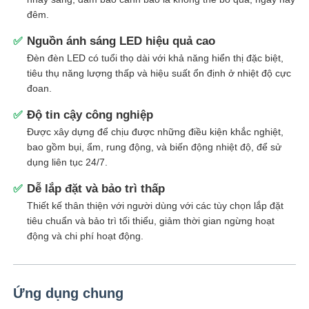
đêm.
Hộp chống nổ
Nguồn ánh sáng LED hiệu quả cao
✅
Đèn đèn LED có tuổi thọ dài với khả năng hiển thị đặc biệt,
tiêu thụ năng lượng thấp và hiệu suất ổn định ở nhiệt độ cực
công tắc chống cháy nổ
đoan.
Độ tin cậy công nghiệp
✅
Các tuyến cáp chống nổ
Được xây dựng để chịu được những điều kiện khắc nghiệt,
bao gồm bụi, ẩm, rung động, và biến động nhiệt độ, để sử
dụng liên tục 24/7.
phích cắm và ổ cắm chống cháy nổ
Dễ lắp đặt và bảo trì thấp
✅
Thiết kế thân thiện với người dùng với các tùy chọn lắp đặt
tiêu chuẩn và bảo trì tối thiểu, giảm thời gian ngừng hoạt
động và chi phí hoạt động.
Ứng dụng chung