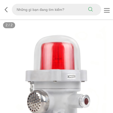
2
/
2