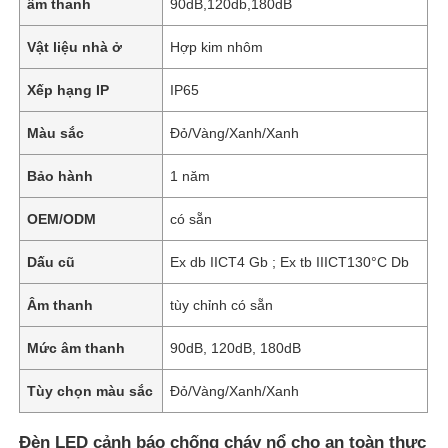
âm thanh
90dB,120db,180dB
Vật liệu nhà ở
Hợp kim nhôm
Xếp hạng IP
IP65
Màu sắc
Đỏ/Vàng/Xanh/Xanh
Bảo hành
1 năm
OEM/ODM
có sẵn
Dấu cũ
Ex db IICT4 Gb ; Ex tb IIICT130°C Db
Âm thanh
tùy chỉnh có sẵn
Mức âm thanh
90dB, 120dB, 180dB
Tùy chọn màu sắc
Đỏ/Vàng/Xanh/Xanh
Đèn LED cảnh báo chống cháy nổ cho an toàn thực