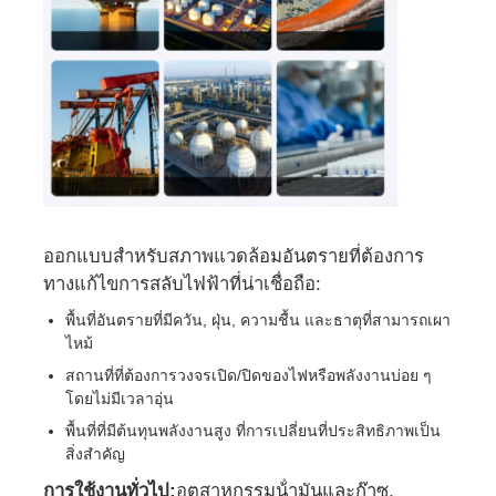
ทัวร์โรงงาน
ควบคุมคุณภาพ
ติดต่อเรา
ออกแบบสําหรับสภาพแวดล้อมอันตรายที่ต้องการ
ขออ้าง
ทางแก้ไขการสลับไฟฟ้าที่น่าเชื่อถือ:
พื้นที่อันตรายที่มีควัน, ฝุ่น, ความชื้น และธาตุที่สามารถเผา
โคมไฟกันระเบิด
ไหม้
สถานที่ที่ต้องการวงจรเปิด/ปิดของไฟหรือพลังงานบ่อย ๆ
โดยไม่มีเวลาอุ่น
ไฟสัญญาณกันระเบิด
พื้นที่ที่มีต้นทุนพลังงานสูง ที่การเปลี่ยนที่ประสิทธิภาพเป็น
สิ่งสําคัญ
พัดลมป้องกันการระเบิด
การใช้งานทั่วไป:
อุตสาหกรรมน้ํามันและก๊าซ,