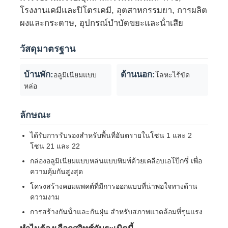
โรงงานเคมีและปิโตรเคมี, อุตสาหกรรมยา, การผลิต
ผงและกระดาษ, อุปกรณ์บําบัดขยะและน้ําเสีย
กล่องกันระเบิด
วัสดุมาตรฐาน
สวิตช์ป้องกันการระเบิด
บ้านพัก:
ด้านนอก:
อลูมิเนียมแบบ
โลหะไร้ขัด
หล่อ
กรดสายไฟที่ป้องกันระเบิด
ลักษณะ
ปลั๊กและซ็อกเก็ตป้องกันการระเบิด
ได้รับการรับรองสําหรับพื้นที่อันตรายในโซน 1 และ 2
โซน 21 และ 22
กล่องอลูมิเนียมแบบหล่นแบบพิมพ์ด้วยเคลือบเอโป๊กซี่ เพื่อ
ความคุ้มกันสูงสุด
โครงสร้างคอมแพคต์ที่มีการออกแบบที่น่าพอใจทางด้าน
ความงาม
การสร้างกันน้ําและกันฝุ่น สําหรับสภาพแวดล้อมที่รุนแรง