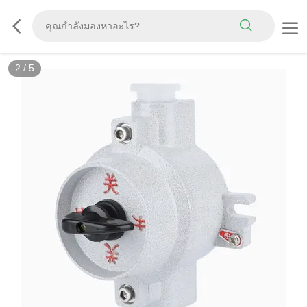
2
/
5