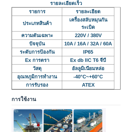
รายละเอียดเร็ว
รายการ
รายละเอียด
เครื่องสลับหมุนกัน
ประเภทสินค้า
ระเบิด
ความดันเฉพาะ
220V / 380V
ปัจจุบัน
10A / 16A / 32A / 60A
ระดับการป้องกัน
IP65
Ex การตรา
Ex db IIC T6 จีบี
วัสดุ
อัลลูมิเนียมหล่อ
อุณหภูมิการทํางาน
-40°C~+60°C
การรับรอง
ATEX
บ้าน
การใช้งาน
ผลิตภัณฑ์
เกี่ยวกับเรา