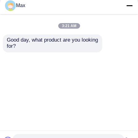
Max
3:21 AM
Good day, what product are you looking 
for?
วัสดุ GRP ป้องกันระเบิด
ตู้ปุ่มควบคุมแสง ป้องกัน
สวิตช์หมุน ป้องกันการ
ระเบิด ป้องกันน้ํา IP65
กัดกร่อน IP65
220V/380V
ส่งคำถาม
ส่งคำถาม
บ้าน
เกี่ยวกับเรา
ติดต่อเรา
Desktop Site
แผนผังเว็บไซต์
นโยบายความเป็นส่วนตัว
คุณภาพ
โคมไฟกันระเบิด
โรงงานในประเทศ