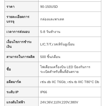
ราคา
90-150USD
รายละเอียดการ
กล่องและพาเลท
บรรจุ
เวลาการส่งมอบ
5-8 วันทำงาน
เงื่อนไขการชำระ
L/C,T/T,เวสเทิร์นยูเนี่ยน
เงิน
สามารถในการผลิต
500 ชิ้น/เดือน
ไฟเตือนเครื่องบิน LED ป้องกันการ
ชื่อ
ระเบิดสำหรับพื้นที่อันตราย
อดีตมาร์ค
เช่น db IIC T6Gb; เช่น tb IIIC T80°C Db
ระดับ IP
IP66
แรงดันไฟฟ้า
24V,36V,110V,220V,380V