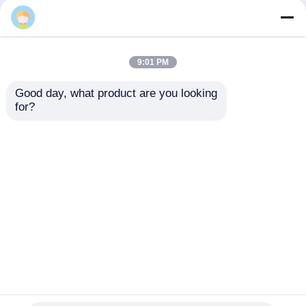
Sherlock
9:01 PM
ผู้ผลิตไฟสตาร์ม LED กัน
ไฟ LED สัญญาณกันฝุ่น
Good day, what product are you looking 
for?
ระเบิดที่สามารถปรับ
และประกายไฟ
แต่งได้ - ส่งไว
ส่งคำถาม
ส่งคำถาม
บ้าน
เกี่ยวกับเรา
ติดต่อเรา
Desktop Site
แผนผังเว็บไซต์
นโยบายความเป็นส่วนตัว
คุณภาพ
โคมไฟกันระเบิด
โรงงานในประเทศ
จีน.Copyright © 2026 Ningbo VivaTrade
Technology Co., Ltd.. All Rights Reserved.