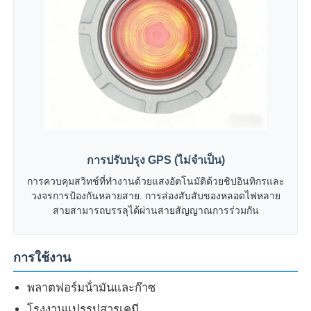
การปรับปรุง GPS (ไม่จําเป็น)
การควบคุมสวิทช์ที่ทํางานด้วยแสงอัตโนมัติด้วยชิปอินทิกรและ
วงจรการป้องกันหลายสาย. การส่องสับสับของหลอดไฟหลาย
สายสามารถบรรลุได้ผ่านสายสัญญาณการร่วมกัน
การใช้งาน
พลาตฟอร์มน้ํามันและก๊าซ
โรงงานแปรรูปสารเคมี