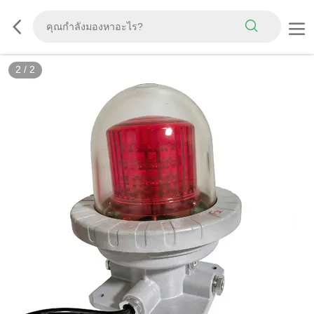
2
/
2