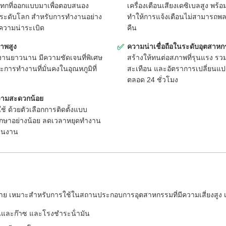
ทกที่ออกแบบมาเพื่อตอบสนอง
เครื่องเตือนเสียงเดซิเบลสูง พร
ะดับโลก สําหรับการทํางานอย่าง
ทําให้การแจ้งเตือนไม่สามารถพ
ความน่าระเบิด
คืน
าพสูง
ความน่าเชื่อถือในระดับอุตสาห
✅
งานยาวนาน มีความชัดเจนที่พิเศษ
สร้างให้ทนต่อสภาพที่รุนแรง รวมถ
การทํางานที่มั่นคงในอุณหภูมิที่
สะเทือน และอัตราการเปลี่ยนแปล
ตลอด 24 ชั่วโมง
ความสะดวกน้อย
ช้ ด้วยตัวเลือกการติดตั้งแบบ
กษาอย่างน้อย ลดเวลาหยุดทํางาน
นินงาน
ลาย เหมาะสําหรับการใช้ในสถานประกอบการอุตสาหกรรมที่มีความเสี่ยงสูง 
นและก๊าซ และโรงชําระน้ํามัน