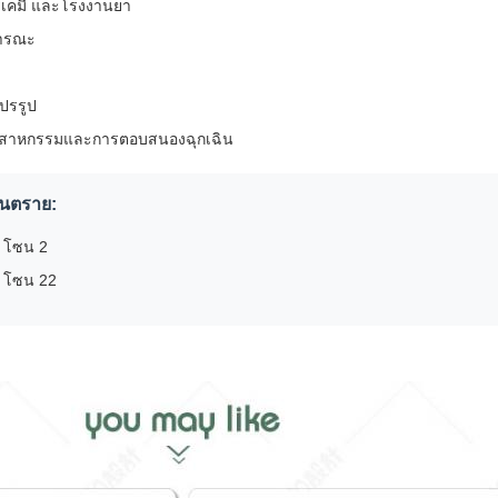
รเคมี และโรงงานยา
ธารณะ
ปรรูป
สาหกรรมและการตอบสนองฉุกเฉิน
อันตราย:
 โซน 2
1 โซน 22