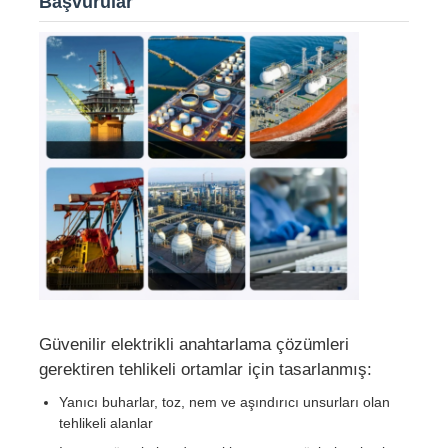
Başvurular
Fabrika turu
Kalite kontrol
Bize ulaşın
Teklif isteği
Patlama Korumalı Aydınlatma
Güvenilir elektrikli anahtarlama çözümleri
gerektiren tehlikeli ortamlar için tasarlanmış:
Patlamaya Dayanıklı Alarm Işığı
Yanıcı buharlar, toz, nem ve aşındırıcı unsurları olan
tehlikeli alanlar
patlamaya dayanıklı fan