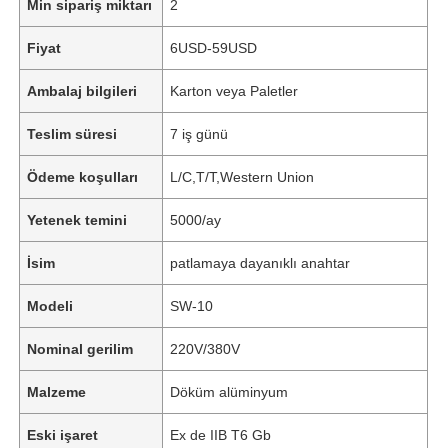
Min sipariş miktarı
2
Fiyat
6USD-59USD
Ambalaj bilgileri
Karton veya Paletler
Teslim süresi
7 iş günü
Ödeme koşulları
L/C,T/T,Western Union
Yetenek temini
5000/ay
İsim
patlamaya dayanıklı anahtar
Modeli
SW-10
Nominal gerilim
220V/380V
Malzeme
Döküm alüminyum
Eski işaret
Ex de IIB T6 Gb