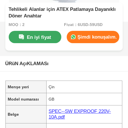
Tehlikeli Alanlar için ATEX Patlamaya Dayanıklı
Döner Anahtar
MOQ：2
Fiyat：6USD-59USD
Şimdi konuşalım.
En iyi fiyat
ÜRüN AçıKLAMASı
Menşe yeri
Çin
Model numarası
GB
SPEC--SW EXPROOF 220V-
Belge
10A.pdf