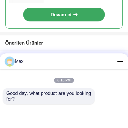
Devam et
Önerilen Ürünler
Max
6:16 PM
Good day, what product are you looking 
for?
GRP Malzeme
Patlamaya Dayanıklı
Patlamaya Dayanıklı
Anahtar Kutusu
Döner Anahtar
Aydınlatma Kontrolü