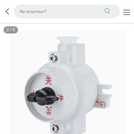
2
/
5