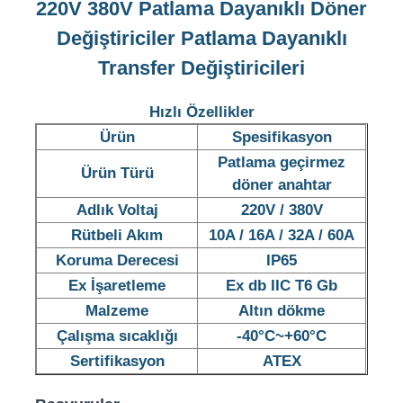
220V 380V Patlama Dayanıklı Döner
Değiştiriciler Patlama Dayanıklı
Transfer Değiştiricileri
Hızlı Özellikler
Ürün
Spesifikasyon
Patlama geçirmez
Ürün Türü
döner anahtar
Adlık Voltaj
220V / 380V
Rütbeli Akım
10A / 16A / 32A / 60A
Koruma Derecesi
IP65
Ana sayfa
Ex İşaretleme
Ex db IIC T6 Gb
Malzeme
Altın dökme
Çalışma sıcaklığı
-40°C~+60°C
Ürünler
Sertifikasyon
ATEX
Hakkımızda