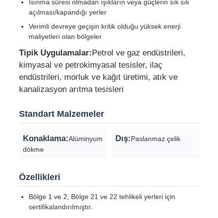
Isınma süresi olmadan ışıkların veya güçlerin sık sık
açılması/kapandığı yerler
Patlamaya Dayanıklı Kutu
Verimli devreye geçişin kritik olduğu yüksek enerji
maliyetleri olan bölgeler
Tipik Uygulamalar:
Petrol ve gaz endüstrileri,
patlamaya dayanıklı anahtar
kimyasal ve petrokimyasal tesisler, ilaç
endüstrileri, morluk ve kağıt üretimi, atık ve
Patlama geçirmez kablo bezleri
kanalizasyon arıtma tesisleri
Standart Malzemeler
patlamaya dayanıklı fiş ve priz
Konaklama:
Dış:
Alüminyum
Paslanmaz çelik
dökme
Özellikleri
Bölge 1 ve 2, Bölge 21 ve 22 tehlikeli yerleri için
sertifikalandırılmıştır.