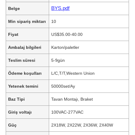
BYS.pdf
Belge
Min sipariş miktarı
10
Fiyat
US$35.00-40.00
Ambalaj bilgileri
Karton/paletler
Teslim süresi
5-9gün
Ödeme koşulları
L/C,T/T,Western Union
Yetenek temini
50000set/Ay
Baz Tipi
Tavan Montajı, Braket
Giriş voltajı
100VAC-277VAC
Güç
2X18W, 2X22W, 2X36W, 2X40W