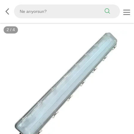
2
/
4