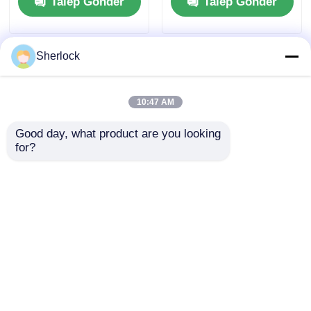
Talep Gönder
Talep Gönder
Voltage for
Hazardous Areas
Sherlock
10:47 AM
Good day, what product are you looking 
for?
BYS Serisi Su
Dayanıklı yapısı olan
Geçirmez ve
tehlikeli alanlar için
Patlamaya Dayanıklı
patlama geçirmez
Korozyon Önleyici
LED floodlight
Talep Gönder
Talep Gönder
Floresan / LED Lamba
Ana sayfa
Hakkımızda
Bize ulaşın
Desktop Site