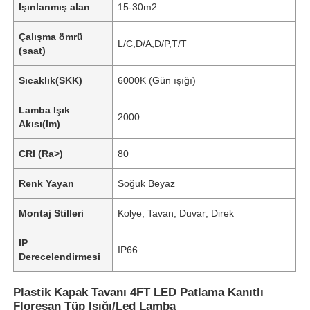
Işınlanmış alan
15-30m2
Çalışma ömrü
L/C,D/A,D/P,T/T
(saat)
Sıcaklık(SKK)
6000K (Gün ışığı)
Lamba Işık
2000
Akısı(lm)
CRI (Ra>)
80
Renk Yayan
Soğuk Beyaz
Montaj Stilleri
Kolye; Tavan; Duvar; Direk
IP
IP66
Derecelendirmesi
Plastik Kapak Tavanı 4FT LED Patlama Kanıtlı
Floresan Tüp Işığı/Led Lamba