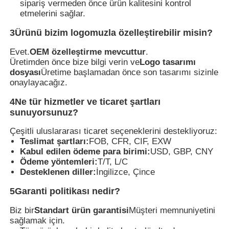
sipariş vermeden önce ürün kalitesini kontrol
etmelerini sağlar.
3Ürünü bizim logomuzla özelleştirebilir misin?
Evet.
OEM özelleştirme mevcuttur
.
Üretimden önce bize bilgi verin ve
Logo tasarımı
dosyası
Üretime başlamadan önce son tasarımı sizinle
onaylayacağız.
4Ne tür hizmetler ve ticaret şartları
sunuyorsunuz?
Çeşitli uluslararası ticaret seçeneklerini destekliyoruz:
Teslimat şartları:
FOB, CFR, CIF, EXW
Kabul edilen ödeme para birimi:
USD, GBP, CNY
Ödeme yöntemleri:
T/T, L/C
Desteklenen diller:
İngilizce, Çince
5Garanti politikası nedir?
Biz bir
Standart ürün garantisi
Müşteri memnuniyetini
sağlamak için.