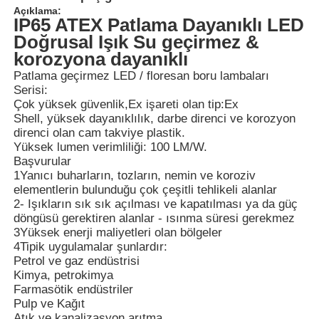
Açıklama:
IP65 ATEX Patlama Dayanıklı LED
Doğrusal Işık Su geçirmez &
korozyona dayanıklı
Patlama geçirmez LED / floresan boru lambaları
Serisi:
Çok yüksek güvenlik,Ex işareti olan tip:Ex
Shell, yüksek dayanıklılık, darbe direnci ve korozyon
direnci olan cam takviye plastik.
Yüksek lumen verimliliği: 100 LM/W.
Başvurular
1Yanıcı buharların, tozların, nemin ve koroziv
elementlerin bulunduğu çok çeşitli tehlikeli alanlar
2- Işıkların sık sık açılması ve kapatılması ya da güç
döngüsü gerektiren alanlar - ısınma süresi gerekmez
Ana sayfa
3Yüksek enerji maliyetleri olan bölgeler
4Tipik uygulamalar şunlardır:
Petrol ve gaz endüstrisi
Ürünler
Kimya, petrokimya
Farmasötik endüstriler
Pulp ve Kağıt
Hakkımızda
Atık ve kanalizasyon arıtma