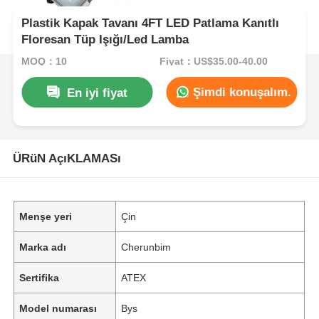
Plastik Kapak Tavanı 4FT LED Patlama Kanıtlı
Floresan Tüp Işığı/Led Lamba
MOQ：10
Fiyat：US$35.00-40.00
Şimdi konuşalım.
En iyi fiyat
ÜRüN AçıKLAMASı
Menşe yeri
Çin
Marka adı
Cherunbim
Sertifika
ATEX
Model numarası
Bys