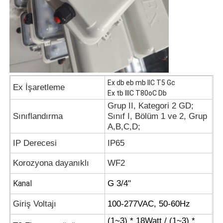
Ex db eb mb IIC T5 Gc
Ex İşaretleme
Ex tb IIIC T80oC Db
Grup II, Kategori 2 GD;
Sınıflandırma
Sınıf I, Bölüm 1 ve 2, Grup
A,B,C,D;
IP Derecesi
IP65
Korozyona dayanıklı
WF2
Kanal
G 3/4"
Giriş Voltajı
100-277VAC, 50-60Hz
(1~3) * 18Watt / (1~3) *