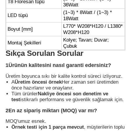
T8 Floresan tüpü
36Watt
(1~3) * 8Watt / (1~3) *
LED tüpü
18Watt
L770* W208*H120 / L1380*
Boyut [mm]
W208*H120
Kolye; Tavan; Duvar;
Montaj Şekilleri
Çubuk
Sıkça Sorulan Sorular
1Ürünün kalitesini nasıl garanti edersiniz?
Üretim boyunca sıkı bir kalite kontrol süreci izliyoruz.
A
Üretim öncesi örnek
Her zaman seri üretimden
önce hazırlanır ve onaylanır.
Tüm ürünler
Nakliye öncesi son denetim ve
test
istikrarlı performans ve güvenlik sağlamak için.
2En az sipariş miktarı (MOQ) var mı?
MOQ'umuz esnek.
Örnek testi için 1 parça mevcut
, müşterilerin toplu