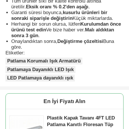
Tüm ürünler sıkı bir kalite kontrolü altında
üretilir.
Eksik oranı % 0.2'den aşağı
.
Garanti süresi boyunca,
kusurlu ürünleri bir
sonraki siparişle değiştirin
Küçük miktarlarda.
Herhangi bir sorun olursa, lütfen
Kurulumdan önce
ürünü test edin
Ve bize haber ver.
Malı aldıktan
sonra 3 gün
.
Onaylandıktan sonra,
Değiştirme çözeltisi
Buna
göre.
Etiketler:
Patlama Korumalı Işık Armatürü
Patlamaya Dayanıklı LED Işık
LED Patlamaya dayanıklı ışık
En İyi Fiyatı Alın
Plastik Kapak Tavanı 4FT LED
Patlama Kanıtlı Floresan Tüp