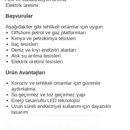
Elektrik üretimi
Başvurular
Fabrika turu
Aşağıdakiler gibi tehlikeli ortamlar için uygun:
Offshore petrol ve gaz platformları
Kalite kontrol
Kimya ve petrokimya tesisleri
İlaç tesisleri
Deniz ve kıyı endüstri alanları
Bize ulaşın
Atık su arıtma tesisleri
Elektrik üretimi tesisleri
Teklif isteği
Ürün Avantajları
Koroziv ve tehlikeli ortamlar için güvenilir
aydınlatma
Patlama Korumalı Aydınlatma
Su geçirmez ve toz geçirmez yapı
Enerji tasarruflu LED teknolojisi
Uzun süreli endüstriyel kullanım için dayanıklı
Patlamaya Dayanıklı Alarm Işığı
tasarım
patlamaya dayanıklı fan