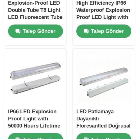
Explosion-Proof LED
High Efficiency IP66
Double Tube T8 Light
Waterproof Explosion
LED Fluorescent Tube
Proof LED Light with
Light Industry Lamp
50000 Hour Lifetime
Talep Gönder
Talep Gönder
and Corrosion
Resistant Design
IP66 LED Explosion
LED Patlamaya
Proof Light with
Dayanıklı
50000 Hours Lifetime
Floresan/led Doğrusal
and 100-277VAC Wide
Işık