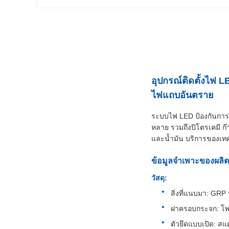
อุปกรณ์ติดตั้งไฟ
ไฟแถบอันตราย
ระบบไฟ LED ป้องกันการ
หลาย รวมถึงปิโตรเคมี ก๊
และน้ำมัน บริการของเท
ข้อมูลจำเพาะของผลิต
วัสดุ:
สิ่งที่แนบมา: GR
ฝาครอบกระจก: โพล
ตัวยึดแบบเปิด: ส