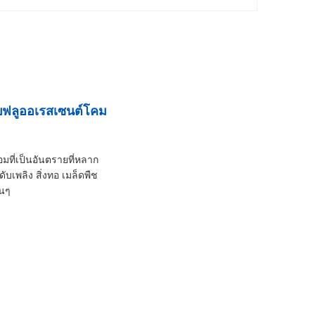
บฟลูออเรสเซนต์โคม
ี่เป็นอันตรายที่หลาก
บเพลิง สิ่งทอ เมล็ดพืช
่นๆ