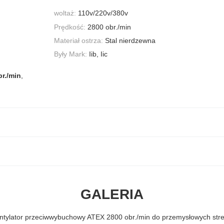
woltaż:
110v/220v/380v
Prędkość:
2800 obr./min
Materiał ostrza:
Stal nierdzewna
Były Mark:
Iib, Iic
r./min
,
GALERIA
tylator przeciwwybuchowy ATEX 2800 obr./min do przemysłowych str