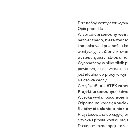
Przenośny wentylator wybu
Opis produktu
W sprawie
przenośny went
bezpiecznego, niezawodneg
kompaktowa i przenośna kon
wentylacyjnychCertyfikowan
występują gazy łatwopalne, 
Wyposażony w silny silnik 
powietrza, niskie wibracje
jest idealna do pracy w w
Kluczowe cechy
Certyfikat
Silnik ATEX zab
Projekt przenośny
do łatwe
Wysoka wydajność
o pojem
Odporne na korozję
obudow
Stabilny i
działanie o niski
Przystosowane do ciągłej p
Szybka i prosta konfiguracja
Dostępne różne opcje przep