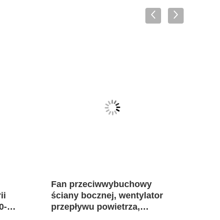
VID
Fan przeciwwybuchowy
Prz
ii
ściany bocznej, wentylator
went
0-
przepływu powietrza,
Prze
wentylator wydechowy
chło