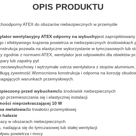
OPIS PRODUKTU
choodporny ATEX do obszarów niebezpiecznych w przemyśle
ylator wentylacyjny ATEX odporny na wybuchy
jest zaprojektowany
o i efektywnego krążenia powietrza w niebezpiecznych środowiskach
strukcja pozwala na elastyczne wykorzystanie w tymczasowych lub st
y zgodnie z normami ATEX, wentylator jest odpowiedni dla obiektów p
pary lub zapalny pył.
przeciwwybuchowy i wytrzymałe ostrza wentylatora z stopów aluminium,
 i długą żywotność.Wzmocniona konstrukcja i odporna na korozję obudo
ymagających warunkach przemysłowych.
ezpieczony przed wybuchem
dla środowisk niebezpiecznych
go przemieszczania się i elastycznej instalacji
ności nieprzekraczającej 10 W
a metalowa
dla trwałości przemysłowej
m hałasie
racy w obszarach niebezpiecznych
, nadająca się do tymczasowej lub stałej wentylacji
ływu powietrza i mocy