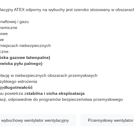
ylacyjny ATEX odporny na wybuchy jest szeroko stosowany w obszarac
 naftowej i gazu
chemiczne
łowe
we
miejscach niebezpiecznych
czne:
owiska gazowe łatwopalne)
dowiska pyłu palnego)
lację w niebezpiecznych obszarach przemysłowych
szybkiego wdrożenia
ję
długotrwałość
u powietrza z
stabilna i cicha eksploatacja
rwacji, odpowiednie do programów bezpieczeństwa przemysłowego
wybuchowy wentylator wentylacyjny
Przemysłowy wentylator