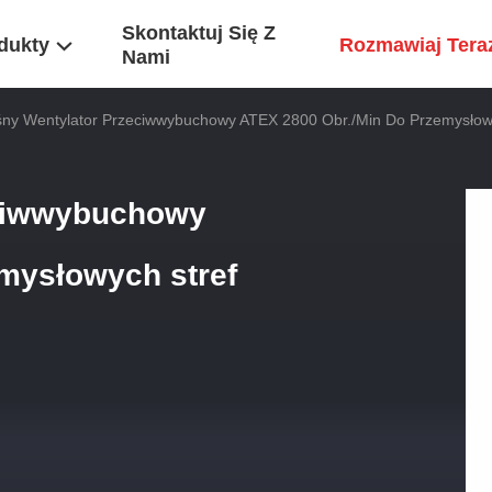
Skontaktuj Się Z
dukty
Rozmawiaj Tera
Nami
ny Wentylator Przeciwwybuchowy ATEX 2800 Obr./min Do Przemysłow
eciwwybuchowy
mysłowych stref