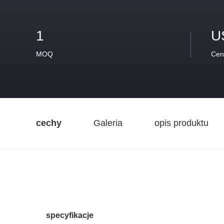
1
U
MOQ
Cen
cechy
Galeria
opis produktu
specyfikacje