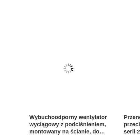
zu
Wybuchoodporny wentylator
Przen
wyciągowy z podciśnieniem,
prze
montowany na ścianie, do
serii 
stref zagrożonych