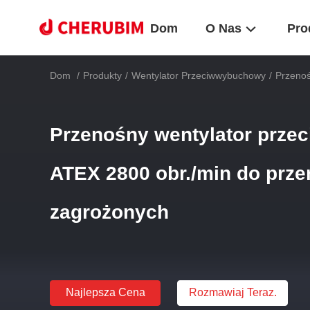
Dom
O Nas
Pro
Dom
/
Produkty
/
Wentylator Przeciwwybuchowy
/
Przenoś
Przenośny wentylator prz
ATEX 2800 obr./min do prze
zagrożonych
Najlepsza Cena
Rozmawiaj Teraz.