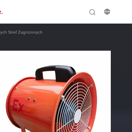
z.
ych Stref Zagrożonych