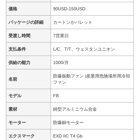
価格
90USD-150USD
パッケージの詳細
カートンかパレット
受渡し時間
7営業日
支払条件
L/C、T/T、ウェスタンユニオン
供給の能力
1000/月
防爆振動ファン |産業用危険場所用冷却
名前
ファン
モデル
FB
素材
鋳型アルミニウム合金
モーター
防爆銅モーター
エクスマーク
EXD IIC T4 Gb