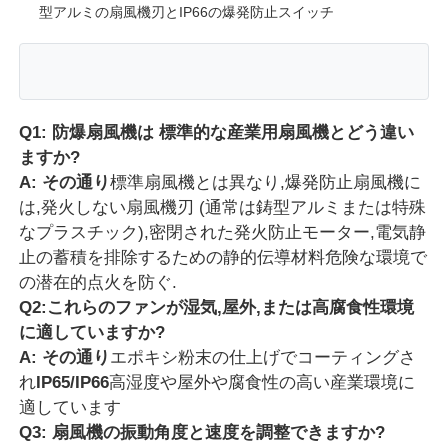
型アルミの扇風機刃とIP66の爆発防止スイッチ
Q1: 防爆扇風機は 標準的な産業用扇風機とどう違い
ますか?
A: その通り
標準扇風機とは異なり,爆発防止扇風機に
は,発火しない扇風機刃 (通常は鋳型アルミまたは特殊
なプラスチック),密閉された発火防止モーター,電気静
止の蓄積を排除するための静的伝導材料危険な環境で
の潜在的点火を防ぐ.
Q2:これらのファンが湿気,屋外,または高腐食性環境
に適していますか?
A: その通り
エポキシ粉末の仕上げでコーティングさ
れ
IP65/IP66
高湿度や屋外や腐食性の高い産業環境に
適しています
Q3: 扇風機の振動角度と速度を調整できますか?