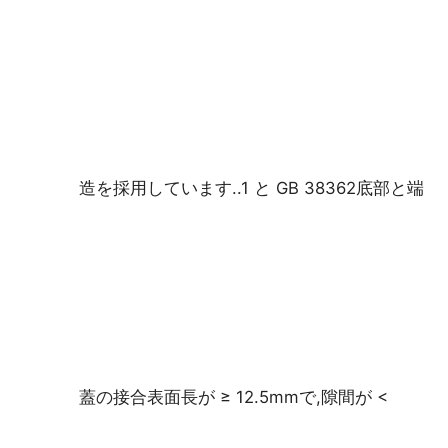
会社案内
品質管理
お問い合わせ
造を採用しています..1 と GB 38362底部と端
見積依頼
耐圧防爆照明
耐圧防爆警報ライト
蓋の接合表面長が ≥ 12.5mmで,隙間が <
防爆ファン