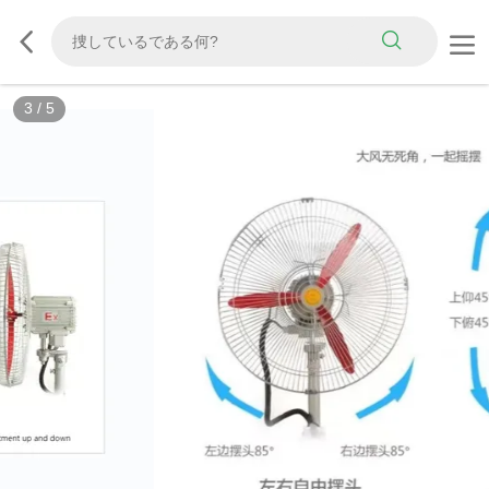
3
/
5