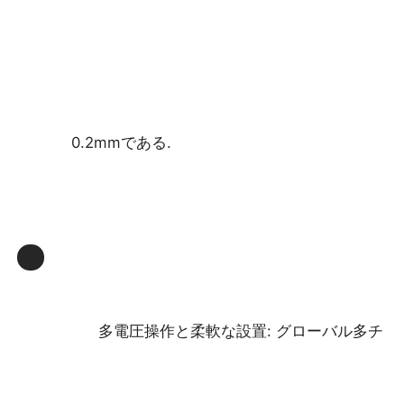
防爆ボックス
防爆スイッチ
0.2mmである.
防爆ケーブル腺
耐圧防爆プラグおよびソケット
多電圧操作と柔軟な設置: グローバル多チ