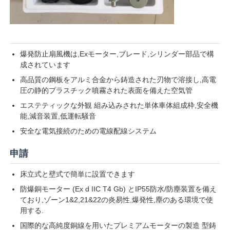
爆発防止扇風機は,Exモーター,ブレード,シリンダー部品で構
成されています
高品質の鋼板をアルミ合金から鋳造された刃物で溶接し,高電
圧の静的プラスチック噴霧された表面を備えた空気管
エステティックな外観 組み込みされた単体車体組成枠,安全機
能,減音装置,低運転騒音
安全な電気接続のための電線配線システム
申請
床立式と壁式で簡単に設置できます
防爆銅モーター (Ex d IIC T4 Gb) とIP55防水/防塵装置を備え
ており,ゾーン1&2,21&22の炎易性,爆発性,塵のある環境で使
用する.
国際的な高純度銅線を用いたプレミアムモーターの製造 型鋳