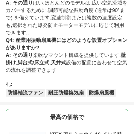
A: その通り
はい.ほとんどのモデルは,広い空気流域を
カバーするために,調節可能な振動角度 (通常は90°ま
で) を備えています.変速制御または複数の速度設定
も,選択された爆発防止モーターモデルに応じて利用
できます..
Q4: 産業用振動扇風機にはどのような設置オプション
がありますか?
A: その通り
柔軟なマウント構成を提供しています.
壁
掛け,脚台式/床立式,天井式
設備の配置に合わせて空気
の流れを調整できます
札:
防爆軸流ファン
耐圧防爆換気扇
防爆扇風機
最高の価格で