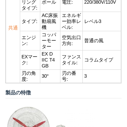
リング
ボール
電圧:
220/380V/110V
タイプ:
AC床振
エネルギ
タイプ:
動扇風
ー効率レ
レベル3
機
ベル:
共通
コッパ
エンジ
空気出口
ーモー
普通の風
ン:
方向:
ター
EX D
EXマー
ファンス
IIC T4
コラムタイプ
ク:
タイル:
GB
刃の角
刃の番
30
°
3
度:
号:
製品の特徴