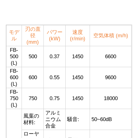
刃の直
モデ
パワー
速度
径
空気体積 (m/h)
ル
(kW)
(r/min)
(mm)
FB-
500
500
0.37
1450
6600
(L)
FB-
600
600
0.55
1450
9600
(L)
FB-
750
750
0.75
1450
18000
(L)
アルミ
風葉の
ニウム
騒音:
50~60dB
材料:
合金
ローヤ