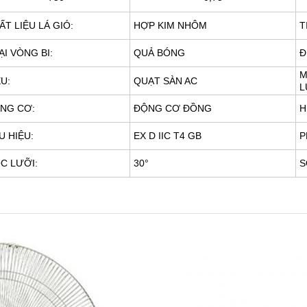
ẤT LIỆU LÁ GIÓ:
HỢP KIM NHÔM
T
ẠI VÒNG BI:
QUẢ BÓNG
Đ
M
ỂU:
QUẠT SÀN AC
L
NG CƠ:
ĐỘNG CƠ ĐỒNG
H
U HIỆU:
EX D IIC T4 GB
P
C LƯỠI:
30
°
S