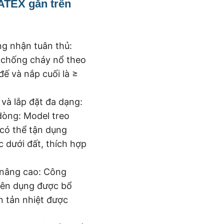
ATEX gắn trên
ng nhận tuân thủ:
 chống cháy nổ theo
ế và nắp cuối là ≥
 và lắp đặt đa dạng:
dòng: Model treo
 có thể tận dụng
c dưới đất, thích hợp
t nâng cao: Công
yên dụng được bổ
n tản nhiệt được