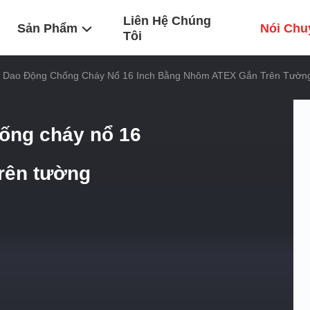
Liên Hệ Chúng
Sản Phẩm
Nói Chu
Tôi
ó Dao Động Chống Cháy Nổ 16 Inch Bằng Nhôm ATEX Gắn Trên Tườn
hống cháy nổ 16
rên tường