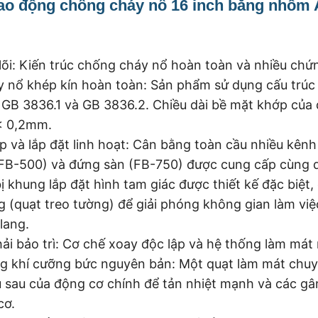
dao động chống cháy nổ 16 inch bằng nhôm 
lõi: Kiến trúc chống cháy nổ hoàn toàn và nhiều chứ
y nổ khép kín hoàn toàn: Sản phẩm sử dụng cấu trúc
 GB 3836.1 và GB 3836.2. Chiều dài bề mặt khớp của đ
< 0,2mm.
p và lắp đặt linh hoạt: Cân bằng toàn cầu nhiều kênh
(FB-500) và đứng sàn (FB-750) được cung cấp cùng 
 khung lắp đặt hình tam giác được thiết kế đặc biệt,
 (quạt treo tường) để giải phóng không gian làm việ
lang.
phải bảo trì: Cơ chế xoay độc lập và hệ thống làm má
g khí cưỡng bức nguyên bản: Một quạt làm mát chu
u sau của động cơ chính để tản nhiệt mạnh và các gâ
cơ.