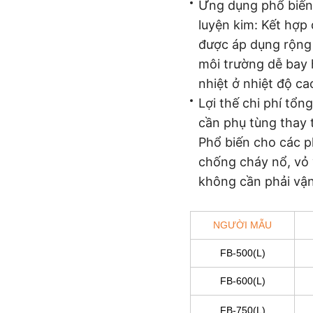
Ứng dụng phổ biến 
luyện kim: Kết hợp
được áp dụng rộng 
môi trường dễ bay
nhiệt ở nhiệt độ ca
Lợi thế chi phí tổ
cần phụ tùng thay 
Phổ biến cho các p
chống cháy nổ, vỏ 
không cần phải vậ
NGƯỜI MẪU
FB-500(L)
FB-600(L)
FB-750(L)