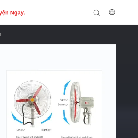
yện Ngay.
g