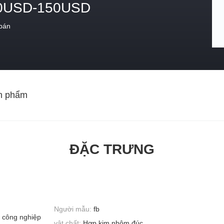
0USD-150USD
 bán
n phẩm
ĐẶC TRƯNG
Người mẫu:
fb
 công nghiệp
vật chất:
Hợp kim nhôm đúc