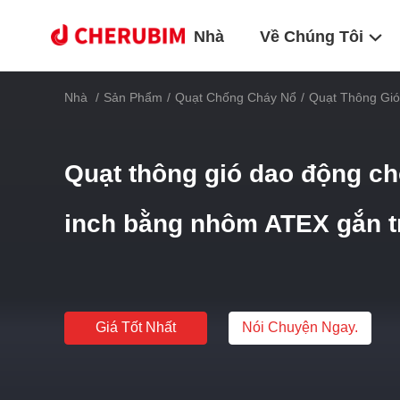
Nhà
Về Chúng Tôi
Nhà
/
Sản Phẩm
/
Quạt Chống Cháy Nổ
/
Quạt Thông Gi
Quạt thông gió dao động c
inch bằng nhôm ATEX gắn t
Giá Tốt Nhất
Nói Chuyện Ngay.