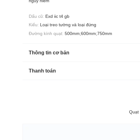
nguy hiểm
Dấu cũ:
Exd iic t4 gb
Kiểu:
Loại treo tường và loại đứng
Đường kính quạt:
500mm;600mm;750mm
Thông tin cơ bản
Thanh toán
Quạt 