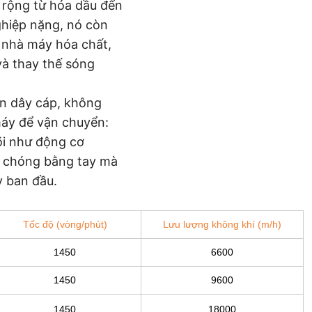
 rộng từ hóa dầu đến
ghiệp nặng, nó còn
 nhà máy hóa chất,
à thay thế sóng
ần dây cáp, không
máy để vận chuyển:
õi như động cơ
h chóng bằng tay mà
 ban đầu.
Tốc độ (vòng/phút)
Lưu lượng không khí (m/h)
1450
6600
1450
9600
1450
18000