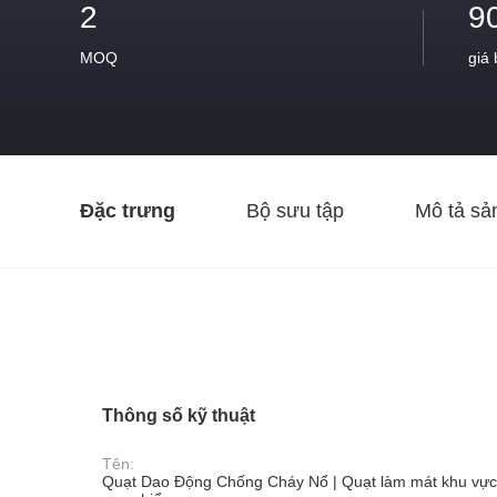
2
9
MOQ
giá
Đặc trưng
Bộ sưu tập
Mô tả sả
Thông số kỹ thuật
Tên:
Quạt Dao Động Chống Cháy Nổ | Quạt làm mát khu vực