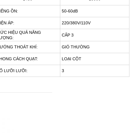
IẾNG ỒN:
50-60dB
IỆN ÁP:
220/380V/110V
ỨC HIỆU QUẢ NĂNG
CẤP 3
ƯỢNG:
ƯỚNG THOÁT KHÍ:
GIÓ THƯỜNG
HONG CÁCH QUẠT:
LOẠI CỘT
Ố LƯỠI LƯỠI:
3