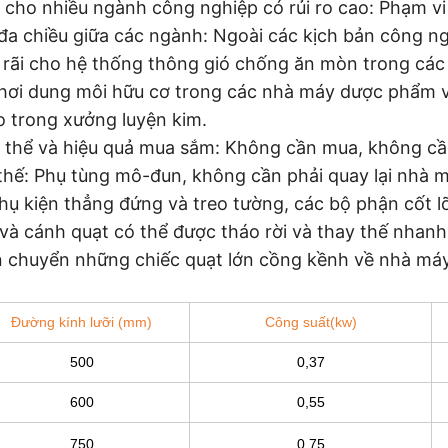
cho nhiều ngành công nghiệp có rủi ro cao: Phạm vi
 đa chiều giữa các ngành: Ngoài các kịch bản công n
rãi cho hệ thống thông gió chống ăn mòn trong các
 hơi dung môi hữu cơ trong các nhà máy dược phẩm v
o trong xưởng luyện kim.
ng thể và hiệu quả mua sắm: Không cần mua, không c
thế: Phụ tùng mô-đun, không cần phải quay lại nhà 
hụ kiện thẳng đứng và treo tường, các bộ phận cốt l
và cánh quạt có thể được tháo rời và thay thế nhan
n chuyển những chiếc quạt lớn cồng kềnh về nhà máy
Đường kính lưỡi (mm)
Công suất(kw)
500
0,37
600
0,55
750
0,75