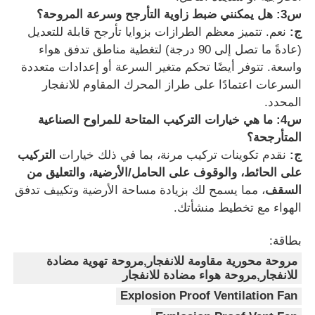
س3: هل يمكنني ضبط زاوية التأرجح وسرعة المروحة؟
ج:
نعم. تتميز معظم الطرازات بزوايا تأرجح قابلة للتعديل
(عادةً ما تصل إلى 90 درجة) لتغطية مناطق تدفق هواء
واسعة. تتوفر أيضًا تحكم متغير السرعة أو إعدادات متعددة
السرعات اعتمادًا على طراز المحرك المقاوم للانفجار
المحدد.
س4: ما هي خيارات التركيب المتاحة للمراوح الصناعية
المتأرجحة؟
ج:
نقدم تكوينات تركيب مرنة، بما في ذلك خيارات
التركيب
على الحائط، والوقوف على الحامل/الأرضية، والتعليق من
السقف
، مما يسمح لك بزيادة مساحة الأرضية وتكييف تدفق
الهواء مع تخطيط منشأتك.
بطاقة:
مروحة محورية مقاومة للانفجار,مروحة تهوية مضادة
للانفجار,مروحة هواء مضادة للانفجار
Explosion Proof Ventilation Fan