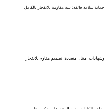
حماية سلامة فائقة: بنية مقاومة للانفجار بالكامل
وشهادات امتثال متعددة: تصميم مقاوم للانفجار
منزل
المنتجات
حول بنا
مغلق بالكامل: يعتمد المنتج على هيكل مقاوم