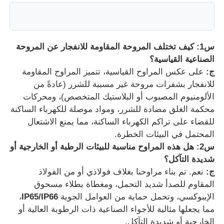
س1: كيف تختلف المروحة المقاومة للانفجار عن المروحة
الصناعية القياسية؟
ج:
على عكس المراوح القياسية، تتميز المراوح المقاومة
للانفجار بشفرات مروحة غير مسببة للشرر (عادةً من
الألومنيوم المصبوب أو البلاستيك المتخصص)، ومحركات
محكمة الغلق مضادة للشرر، ومواد موصلة للكهرباء الساكنة
للقضاء على تراكم الكهرباء الساكنة، مما يمنع الاشتعال
المحتمل في البيئات الخطرة.
س2: هل هذه المراوح مناسبة للبيئات الرطبة أو الخارجية أو
شديدة التآكل؟
ج:
نعم. تم بناء مراوحنا بغلاف فولاذي أو من الفولاذ
المقاوم للصدأ شديد التحمل، ومغطاة بطلاء مسحوق
الإيبوكسي، وتحمل حماية من العوامل الجوية
IP65/IP66
،
مما يجعلها مثالية للأجواء الصناعية ذات الرطوبة العالية أو
الخارجية أو شديدة التآكل.