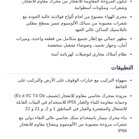
تتكون المروحة المقاومة للانفجار من محرك مقاوم للانفجار،
وشفرات، ومكونات أسطوانية
مجرى الهواء مصنوع من لحام ألواح فولاذية عالية الجودة مع
شفرات مصبوبة من سبائك الألومنيوم تتميز بسطح مطلي
بالبلاستيك الساكن عالي الجهد
مظهر جمالي مع إطار تجميع متكامل من قطعة واحدة، وميزات
أمان، وجهاز تخميد، وضوضاء تشغيل منخفضة
نظام أسلاك مجاري لتوصيلات كهربائية آمنة
التطبيقات
سهولة التركيب مع خيارات الوقوف على الأرض والتركيب على
الحائط
مزودة بمحرك نحاسي مقاوم للانفجار (تصنيف Ex d IIC T4 Gb)
وحماية مقاومة للماء والغبار IP55 للاستخدام في البيئات القابلة
للاشتعال والمتفجرة والغبار في المناطق 1 و 2، و 21 و 22
بناء محرك ممتاز باستخدام سلك نحاسي عالي النقاء دولي مع
شفرات مروحة مصبوبة من الألومنيوم ومفتاح مقاوم للانفجار
IP66