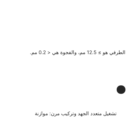
صندوق مقاوم للانفجار
مفتاح مقاوم للانفجار
الطرفي هو ≥ 12.5 مم، والفجوة هي < 0.2 مم.
غدد الكابلات المقاومة للانفجار
قابس ومقبس مقاوم للانفجار
تشغيل متعدد الجهد وتركيب مرن: موازنة