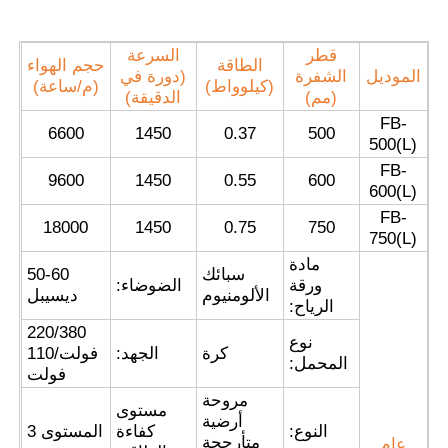
قطر
السرعة
الطاقة
حجم الهواء
الموديل
الشفرة
(دورة في
(كيلوواط)
(م/ساعة)
(مم)
الدقيقة)
FB-
6600
1450
0.37
500
500(L)
FB-
9600
1450
0.55
600
600(L)
FB-
18000
1450
0.75
750
750(L)
مادة
سبائك
50-60
ورقة
الضوضاء:
الألومنيوم
ديسيبل
الرياح:
220/380
نوع
كرة
الجهد:
فولت/110
المحمل:
فولت
مروحة
مستوى
أرضية
النوع:
كفاءة
المستوى 3
متأرجحة
عام