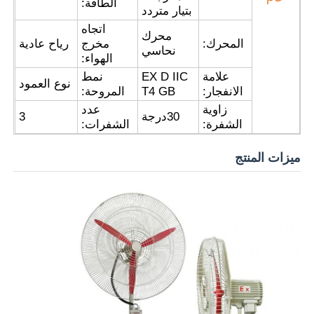
الطاقة:
بتيار متردد
اتجاه
محرك
المحرك:
مخرج
رياح عادية
نحاسي
الهواء:
علامة
EX D IIC
نمط
نوع العمود
الانفجار:
T4 GB
المروحة:
زاوية
عدد
30
درجة
3
الشفرة:
الشفرات:
ميزات المنتج