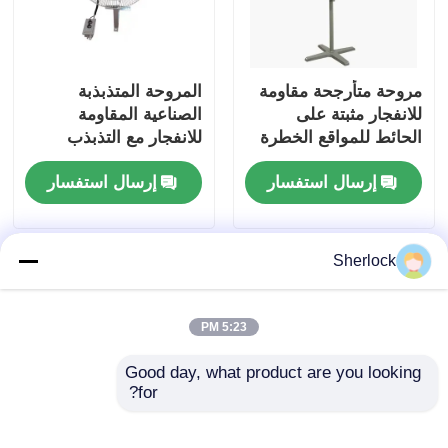
مروحة متأرجحة مقاومة
المروحة المتذبذبة
للانفجار مثبتة على
الصناعية المقاومة
الحائط للمواقع الخطرة
للانفجار مع التذبذب
القابل للتعديل
إرسال استفسار
إرسال استفسار
Sherlock
5:23 PM
Good day, what product are you looking 
for?
ATEX ألومنيوم مضاد
مروحة متأرجحة شديدة