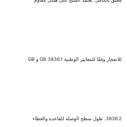
جولة في المعمل
ضبط الجودة
اتصل بنا
للانفجار وفقًا للمعايير الوطنية GB 3836.1 و GB
طلب اقتباس
إضاءة مقاومة للانفجار
ضوء إنذار مقاوم للانفجار
3836.2. طول سطح الوصلة للقاعدة والغطاء
مروحة مقاومة للانفجار