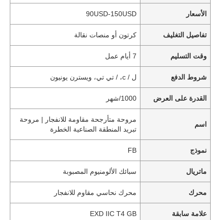
الأسعار
90USD-150USD
تفاصيل التغليف
كرتون أو منصات نقالة
وقت التسليم
7 أيام عمل
شروط الدفع
ل / c، / تي تي، ويسترن يونيون
القدرة على العرض
1000/شهر
مروحة متأرجحة مقاومة للانفجار | مروحة
اسم
تبريد المنطقة الصناعية الخطرة
نموذج
FB
ماتريال
سبائك الألومنيوم المصبوبة
محرك
محرك نحاسي مقاوم للانفجار
علامة سابقة
EXD IIC T4 GB