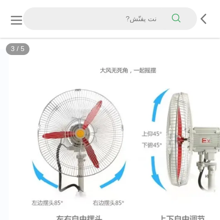
3
/
5