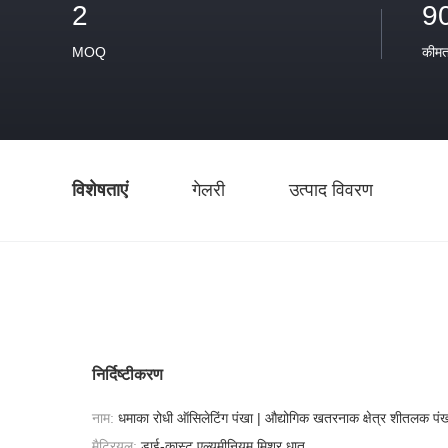
2
9
MOQ
कीम
विशेषताएं
गेलरी
उत्पाद विवरण
निर्दिष्टीकरण
नाम:
धमाका रोधी ऑसिलेटिंग पंखा | औद्योगिक खतरनाक क्षेत्र शीतलक पं
मैट्रियल:
डाई-कास्ट एल्यूमीनियम मिश्र धातु