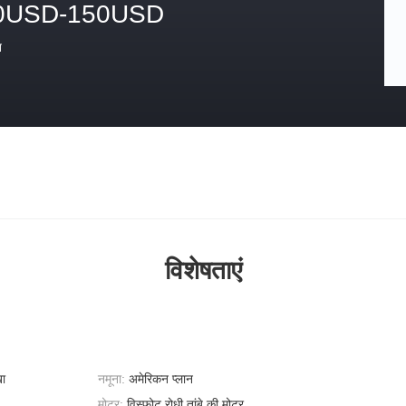
0USD-150USD
त
विशेषताएं
खा
नमूना:
अमेरिकन प्लान
मोटर:
विस्फोट रोधी तांबे की मोटर