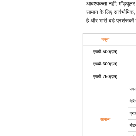
आवश्यकता नहीं: मॉड्यूलर 
सामान के लिए सार्वभौमिक
है और भारी बड़े प्रशंसकों
नमूना
एफबी-500(एल)
एफबी-600(एल)
एफबी-750(एल)
पवन 
बेरि
प्रक
सामान्य
मोट