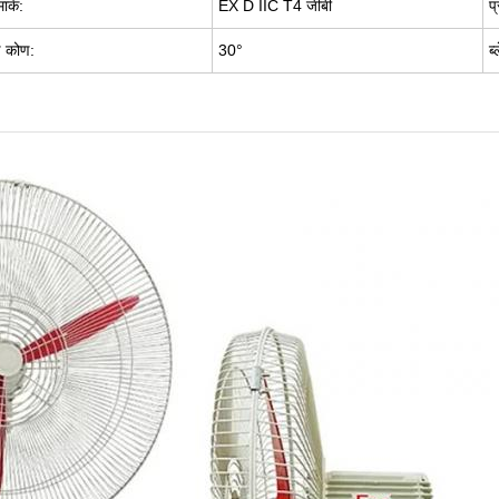
मार्क:
EX D IIC T4 जीबी
प
ड कोण:
30
°
ब