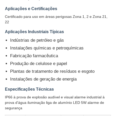
Aplicações e Certificações
Fábrica
Certificado para uso em áreas perigosas Zona 1, 2 e Zona 21,
22
Controle de Qualidade
Aplicações Industriais Típicas
Indústrias de petróleo e gás
Fale Conosco
Instalações químicas e petroquímicas
Fabricação farmacêutica
Produção de celulose e papel
Pedir um orçamento
Plantas de tratamento de resíduos e esgoto
Instalações de geração de energia
Iluminação à prova de explosões
Especificações Técnicas
Luz à prova de explosões do alarme
IP66 à prova de explosão audível e visual alarme industrial à
prova d'água iluminação liga de alumínio LED 5W alarme de
segurança
ventilador à prova de explosão