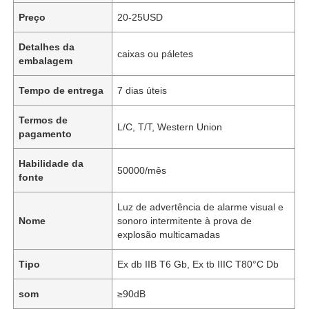
Preço
20-25USD
Detalhes da
caixas ou páletes
embalagem
Tempo de entrega
7 dias úteis
Termos de
L/C, T/T, Western Union
pagamento
Habilidade da
50000/mês
fonte
Luz de advertência de alarme visual e
Nome
sonoro intermitente à prova de
explosão multicamadas
Tipo
Ex db IIB T6 Gb, Ex tb IIIC T80°C Db
som
≥90dB