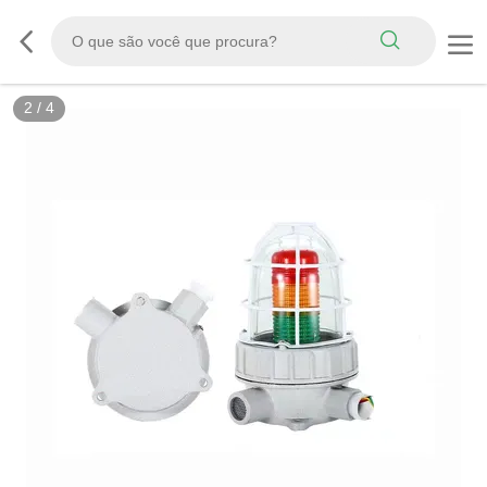
2
/
4