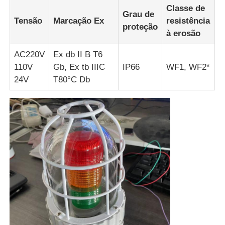
Classe de
Grau de
Tensão
Marcação Ex
resistência
Caixa à prova de explosão
proteção
à erosão
AC220V
Ex db II B T6
interruptor à prova de explosão
110V
Gb, Ex tb IIIC
IP66
WF1, WF2*
24V
T80°C Db
Glândulas de cabo à prova de explosão
tomada e soquete à prova de explosões