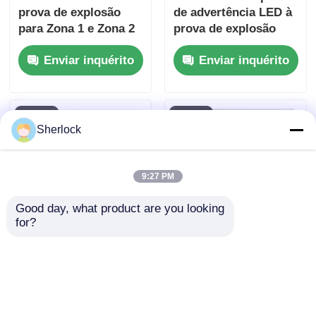
prova de explosão
de advertência LED à
para Zona 1 e Zona 2
prova de explosão
para segurança da
Enviar inquérito
Enviar inquérito
planta
Sherlock
9:27 PM
Good day, what product are you looking 
for?
Fabricante de
Luz de Alarme LED à
lâmpadas de alarme
Prova de Poeira e
LED à prova de
Ignição
explosão
Enviar inquérito
Enviar inquérito
personalizáveis