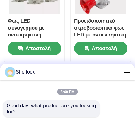
Φως LED
Προειδοποιητικό
συναγερμού με
στροβοσκοπικό φως
αντιεκρηκτική
LED με αντιεκρηκτική
προστασία για Ζώνη
προστασία για την
Αποστολή
Αποστολή
1 &amp; Ζώνη 2
ασφάλεια των φυτών
ερώτησης
ερώτησης
Sherlock
3:40 PM
Good day, what product are you looking 
for?
Προσαρμόσιμος
Alarm LED-ljus
Κατασκευαστής
dammtätt