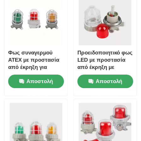
Φως συναγερμού
Προειδοποιητικό φως
ATEX με προστασία
LED με προστασία
από έκρηξη για
από έκρηξη με
πετρέλαιο και φυσικό
σειρήνα
Αποστολή
Αποστολή
αέριο, χημικές
εγκαταστάσεις και
ερώτησης
ερώτησης
επικίνδυνες περιοχές