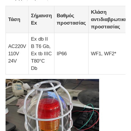
Κλάση
Πυροσβεστικό κουτί
Σήμανση
Βαθμός
Τάση
αντιδιαβρωτικής
Ex
προστασίας
προστασίας
αντιεκρηκτικός διακόπτης
Ex db II
AC220V
B T6 Gb,
Πυροσβεστικά αδένες καλωδίων
110V
Ex tb IIIC
IP66
WF1, WF2*
24V
T80°C
Db
explosionproof βούλωμα και υποδοχή