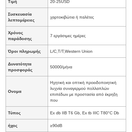
Τιμή
20-25USD
Συσκευασία
χαρτοκιβώτια ή παλέτες
λεπτομέρειες
Χρόνος
7 εργάσιμες ημέρες
παράδοσης
Όροι πληρωμής
L/C,T/T,Western Union
Δυνατότητα
50000/μήνα
προσφοράς
Ηχητική και οπτική προειδοποιητική
λυχνία συναγερμού πολλαπλών
Ονομα
επιπέδων με προστασία από έκρηξη
που
Τύπος
Ex db IIB T6 Gb, Ex tb IIIC T80°C Db
ήχος
≥90dB