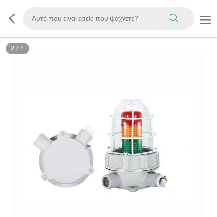
2
/
4