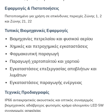
Εφαρμογές & Πιστοποιήσεις
Γύρος εργοστασίων
Πιστοποιημένο για χρήση σε επικίνδυνες περιοχές Ζώνης 1, 2
και Ζώνης 21, 22
Ποιοτικός έλεγχος
Τυπικές Βιομηχανικές Εφαρμογές
Βιομηχανίες πετρελαίου και φυσικού αερίου
επαφή
Χημικές και πετροχημικές εγκαταστάσεις
Φαρμακευτική παραγωγή
Παραγωγή χαρτοπολτού και χαρτιού
Ζητήστε ένα απόσπασμα
Εγκαταστάσεις επεξεργασίας αποβλήτων και
λυμάτων
Explosionproof φωτισμός
Εγκαταστάσεις παραγωγής ενέργειας
Τεχνικές Προδιαγραφές
Explosionproof φως συναγερμών
IP66 αντιεκρηκτικός ακουστικός και οπτικός συναγερμός
βιομηχανικός αδιάβροχος φωτισμός κράμα αλουμινίου LED 5W
ανεμιστήρας με προστασία από έκρηξη
συναγερμός ασφαλείας