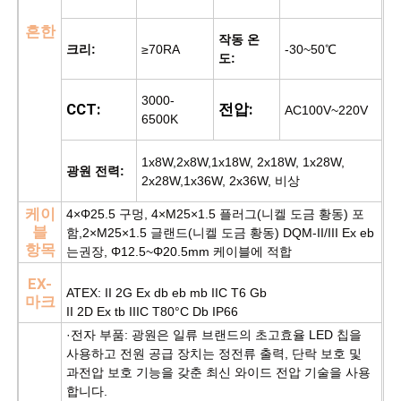
흔한
작동 온
크리:
≥70RA
-30~50℃
도:
3000-
CCT:
전압:
AC100V~220V
6500K
1x8W,2x8W,1x18W, 2x18W, 1x28W,
광원 전력:
2x28W,1x36W, 2x36W, 비상
케이
4×Φ25.5 구멍, 4×M25×1.5 플러그(니켈 도금 황동) 포
블
함,
2×M25×1.5 글랜드(니켈 도금 황동) DQM-II/III Ex eb
항목
는
권장, Φ12.5~Φ20.5mm 케이블에 적합
EX-
ATEX: II 2G Ex db eb mb IIC T6 Gb
마크
II 2D Ex tb IIIC T80°C Db IP66
·전자 부품: 광원은 일류 브랜드의 초고효율 LED 칩을
사용하고 전원 공급 장치는 정전류 출력, 단락 보호 및
과전압 보호 기능을 갖춘 최신 와이드 전압 기술을 사용
합니다.