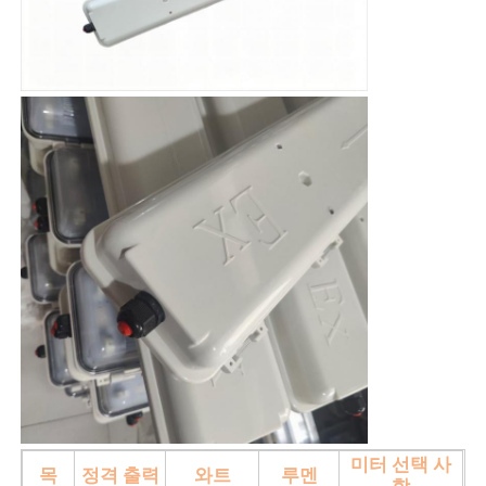
방폭 박스
방폭 스위치
폭발 방지 케이블 간질
방폭 플러그와 소켓
미터 선택 사
목
정격 출력
와트
루멘