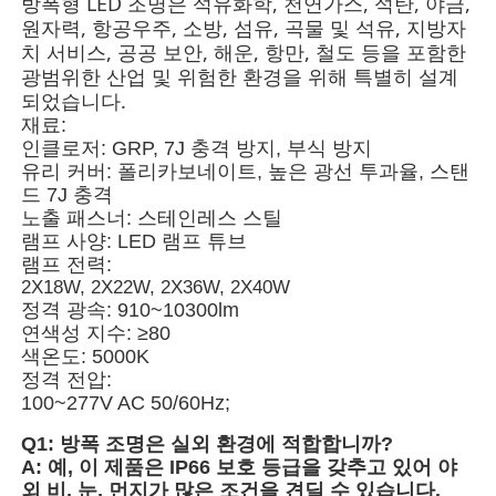
방폭형 LED 조명은 석유화학, 천연가스, 석탄, 야금,
원자력, 항공우주, 소방, 섬유, 곡물 및 석유, 지방자
치 서비스, 공공 보안, 해운, 항만, 철도 등을 포함한
광범위한 산업 및 위험한 환경을 위해 특별히 설계
되었습니다.
재료:
인클로저: GRP, 7J 충격 방지, 부식 방지
유리 커버: 폴리카보네이트, 높은 광선 투과율, 스탠
드 7J 충격
노출 패스너: 스테인레스 스틸
램프 사양: LED 램프 튜브
램프 전력:
2X18W, 2X22W, 2X36W, 2X40W
정격 광속: 910~10300lm
연색성 지수: ≥80
홈
색온도: 5000K
정격 전압:
100~277V AC 50/60Hz;
제품 소개
Q1: 방폭 조명은 실외 환경에 적합합니까?
A: 예, 이 제품은 IP66 보호 등급을 갖추고 있어 야
회사 소개
외 비, 눈, 먼지가 많은 조건을 견딜 수 있습니다.