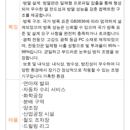
·방열 설계: 방열판은 일체형 프로파일 압출을 통해 형성
되어 우수한 열 전도성과 방열 성능을 갖춘 컴팩트한 구
조를 제공합니다.
·방폭 구조: 국가 방폭 표준 GB3836에 따라 엄격하게 설
특징
계되었으며 방폭 성능은 신뢰할 수 있으며 국가 방폭 표
준 및 설계 요구 사항을 완전히 충족하거나 초과합니다.
·광학 전등갓: 고강도 광학 등급 PC 소재로 제작되었으
며, 전등갓은 일체형 사출 성형으로 빛 투과율이 95% ~
98%입니다. 균일하고 부드러운 눈부심 방지 조명을 보
장합니다.
·보호 및 내식성: 내식성, 방수성, 방진성이 우수하여 다
양한 환경에서 장기간 정상적으로 작동할 수 있는 조명
기구입니다.
가혹한 환경.
·
연마재 발파
·
자동차 수리 서비스
·
화학공장
·
분배 구역
·
양조장
·
산업공정 시설
애플
·
철도 조차장
·
드릴링 리그