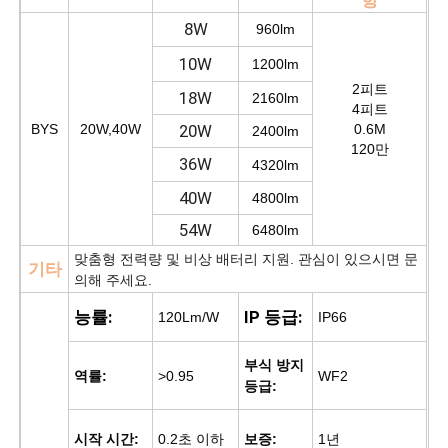
항
8W
960lm
10W
1200lm
2피트
18W
2160lm
4피트
BYS
20W,40W
20W
0.6M
2400lm
120만
36W
4320lm
40W
4800lm
54W
6480lm
맞춤형 전력량 및 비상 배터리 지원. 관심이 있으시면 문
기타
의해 주세요.
능률:
IP 등급:
120Lm/W
IP66
부식 방지
역률:
>0.95
WF2
등급:
시작 시간:
0.2초 이하
보증:
1년