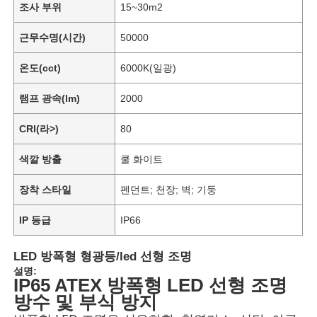
조사 부위
15~30m2
근무수명(시간)
50000
온도(cct)
6000K(일광)
램프 광속(lm)
2000
CRI(라>)
80
색깔 방출
쿨 화이트
장착 스타일
펜던트; 천장; 벽; 기둥
IP 등급
IP66
LED 방폭형 형광등/led 선형 조명
설명:
IP65 ATEX 방폭형 LED 선형 조명
방수 및 부식 방지