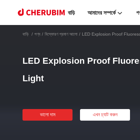
বাড়ি
আমাদের সম্পর্কে
প
বাড়ি
/
পণ্য
/
বিস্ফোরণ প্রমাণ আলো
/
LED Explosion Proof Fluoresc
LED Explosion Proof Fluore
Light
ভালো দাম
এখন চ্যাট করুন