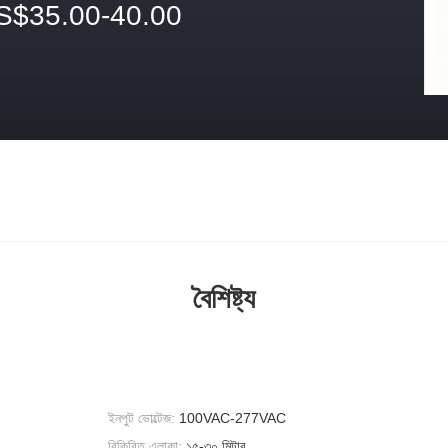
S$35.00-40.00
বৈশিষ্ট্য
ইনপুট ভোল্টেজ:
100VAC-277VAC
বিকিরিত এলাকা:
১৫-৩০ মিটার