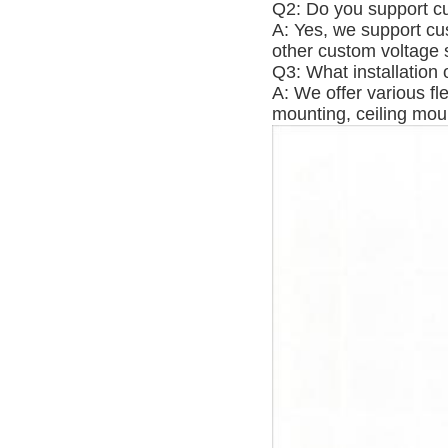
Q2: Do you support cu
A: Yes, we support cu
other custom voltage s
Q3: What installation 
A: We offer various fl
mounting, ceiling moun