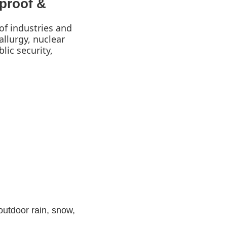
proof &
of industries and
llurgy, nuclear
lic security,
 outdoor rain, snow,