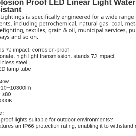
losion Proof LED Linear Light Water
istant
Lightings is specifically engineered for a wide range 
ts, including petrochemical, natural gas, coal, meta
fighting, textiles, grain & oil, municipal services, pub
lways and so on.
s 7J impact, corrosion-proof
onate, high light transmission, stands 7J impact
inless steel
LED lamp tube
X40W
 910~10300lm
: ≥80
5000K
z;
proof lights suitable for outdoor environments?
atures an IP66 protection rating, enabling it to withstand