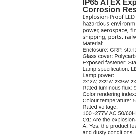
IP65 ATEX Exp
Corrosion Res
Explosion-Proof LED 
hazardous environmen
power, aerospace, fire
shipping, ports, rai
Material:
Enclosure: GRP, stand
Glass cover: Polycarb
Exposed fastener: Sta
Lamp specification: 
Lamp power:
2X18W, 2X22W, 2X36W, 2
Rated luminous flux:
Color rendering index
Colour temperature: 
Rated voltage:
100~277V AC 50/60H
Q1: Are the explosion-
A: Yes, the product fe
and dusty conditions.