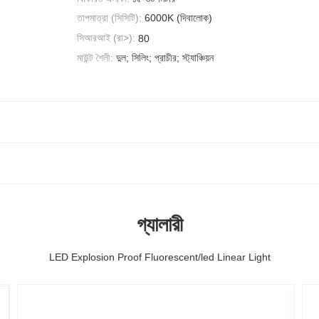
তাপমাত্রা (সিসিটি):
6000K (দিবালোক)
সিআরআই (রা>):
80
মাউন্ট শৈলী:
দুল; সিলিং; প্রাচীর; স্ট্যাঞ্চিয়ন
গ্যালারী
LED Explosion Proof Fluorescent/led Linear Light