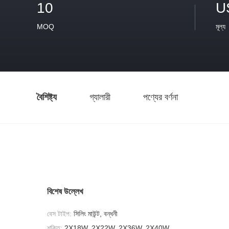
10
U
MOQ
মূল্য
বৈশিষ্ট্য
গ্যালারী
পণ্যের বর্ণনা
বিশেষ উল্লেখ
বেস টাইপ:
সিলিং মাউন্ট, বন্ধনী
শক্তি:
2X18W, 2X22W, 2X36W, 2X40W