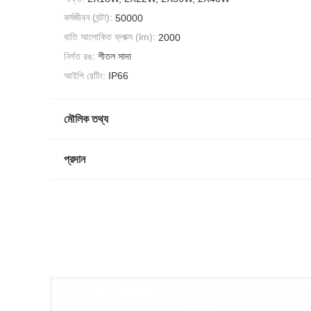
কর্মজীবন (ঘন্টা):
50000
বাতি আলোকিত ফ্লাক্স (lm):
2000
নির্গত রঙ:
শীতল সাদা
আইপি রেটিং:
IP66
মৌলিক তথ্য
প্রদান