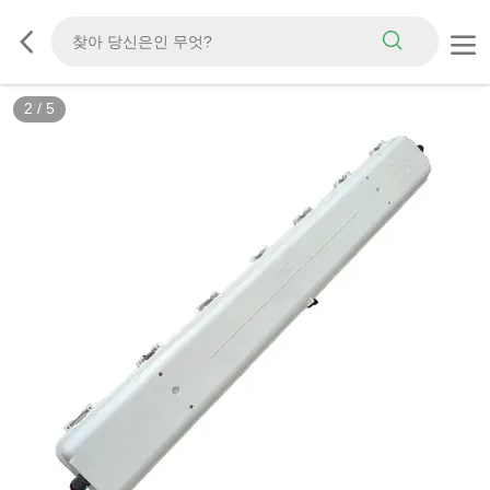
2
/
5