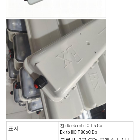
방폭 박스
방폭 스위치
폭발 방지 케이블 간질
방폭 플러그와 소켓
전 db eb mb IIC T5 Gc
표지
Ex tb IIIC T80oC Db