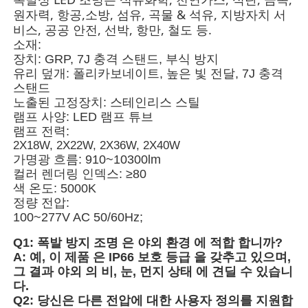
원자력, 항공,소방, 섬유, 곡물 & 석유, 지방자치 서
비스, 공공 안전, 선박, 항만, 철도 등.
소재:
장치: GRP, 7J 충격 스탠드, 부식 방지
유리 덮개: 폴리카보네이트, 높은 빛 전달, 7J 충격
스탠드
노출된 고정장치: 스테인리스 스틸
램프 사양: LED 램프 튜브
램프 전력:
2X18W, 2X22W, 2X36W, 2X40W
가명광 흐름: 910~10300lm
컬러 렌더링 인덱스: ≥80
색 온도: 5000K
정량 전압:
100~277V AC 50/60Hz;
홈
Q1: 폭발 방지 조명 은 야외 환경 에 적합 합니까?
A: 예, 이 제품 은 IP66 보호 등급 을 갖추고 있으며,
제품 소개
그 결과 야외 의 비, 눈, 먼지 상태 에 견딜 수 있습니
다.
Q2: 당신은 다른 전압에 대한 사용자 정의를 지원합
회사 소개