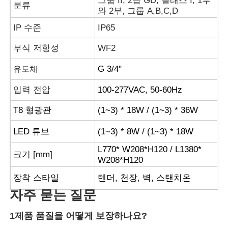
그룹 II, 2급 GD; 클래스 I, 1부
분류
와 2부, 그룹 A,B,C,D
IP 수준
IP65
부식 저항성
WF2
유도체
G 3/4"
입력 전압
100-277VAC, 50-60Hz
T8 형광관
(1~3) * 18W / (1~3) * 36W
LED 튜브
(1~3) * 8W / (1~3) * 18W
L770* W208*H120 / L1380*
크기 [mm]
W208*H120
장착 스타일
텐더, 천장, 벽, 스탠치온
자주 묻는 질문
1제품 품질을 어떻게 보장하나요?