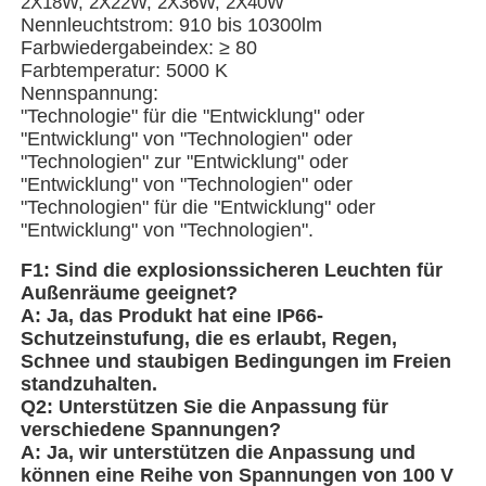
2X18W, 2X22W, 2X36W, 2X40W
Nennleuchtstrom: 910 bis 10300lm
Farbwiedergabeindex: ≥ 80
Fabrik Tour
Farbtemperatur: 5000 K
Nennspannung:
"Technologie" für die "Entwicklung" oder
Qualitätskontrolle
"Entwicklung" von "Technologien" oder
"Technologien" zur "Entwicklung" oder
"Entwicklung" von "Technologien" oder
Kontakt
"Technologien" für die "Entwicklung" oder
"Entwicklung" von "Technologien".
Referenzen
F1: Sind die explosionssicheren Leuchten für
Außenräume geeignet?
A: Ja, das Produkt hat eine IP66-
Explosionssichere Beleuchtung
Schutzeinstufung, die es erlaubt, Regen,
Schnee und staubigen Bedingungen im Freien
standzuhalten.
Explosionssicheres Warnungs-Licht
Q2: Unterstützen Sie die Anpassung für
verschiedene Spannungen?
A: Ja, wir unterstützen die Anpassung und
explosionsgeschützter Ventilator
können eine Reihe von Spannungen von 100 V