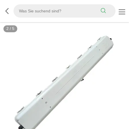
2
/
5