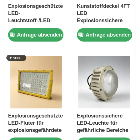
Explosionsgeschütztes
Kunststoffdeckel 4FT
LED-
LED
Leuchtstoff-/LED-
Explosionssichere
Linearlicht
Leuchtstoffröhrchenlamp
Anfrage absenden
Anfrage absenden
Explosionsgeschützter
Explosionssichere
LED-Fluter für
LED-Leuchte für
explosionsgefährdete
gefährliche Bereiche
Bereiche mit
mit IP66-Schutz und