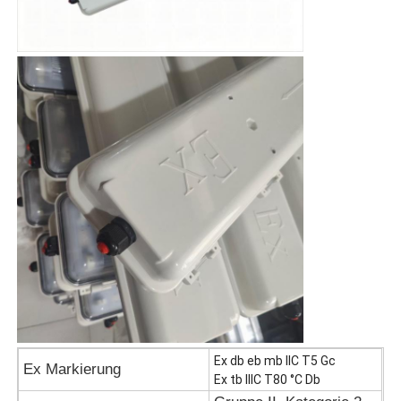
Ex db eb mb IIC T5 Gc
Ex Markierung
Ex tb IIIC T80 °C Db