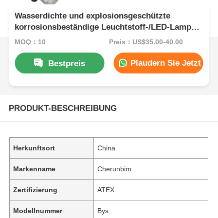
Wasserdichte und explosionsgeschützte
korrosionsbeständige Leuchtstoff-/LED-Lampe
der BYS-Serie
MOQ：10
Preis：US$35.00-40.00
Plaudern Sie Jetzt
Bestpreis
PRODUKT-BESCHREIBUNG
Herkunftsort
China
Markenname
Cherunbim
Zertifizierung
ATEX
Modellnummer
Bys