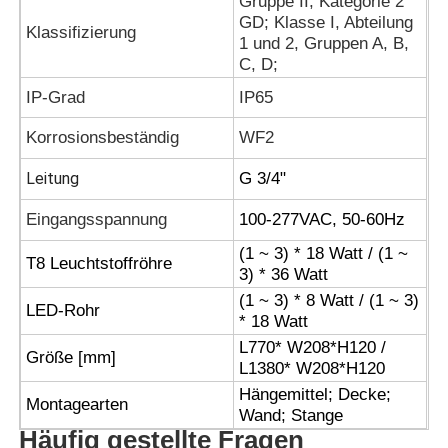
Gruppe II, Kategorie 2
GD; Klasse I, Abteilung
Klassifizierung
1 und 2, Gruppen A, B,
C, D;
IP-Grad
IP65
Korrosionsbeständig
WF2
Leitung
G 3/4"
Eingangsspannung
100-277VAC, 50-60Hz
(1 ~ 3) * 18 Watt / (1 ~
T8 Leuchtstoffröhre
3) * 36 Watt
(1 ~ 3) * 8 Watt / (1 ~ 3)
LED-Rohr
* 18 Watt
L770* W208*H120 /
Größe [mm]
L1380* W208*H120
Hängemittel; Decke;
Montagearten
Wand; Stange
Häufig gestellte Fragen