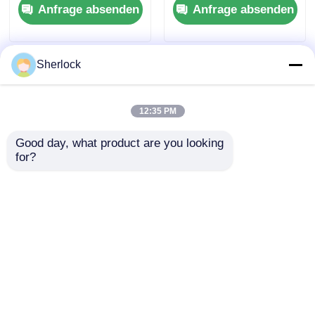
Anfrage absenden
Anfrage absenden
langlebiger
100-277VAC
Konstruktion
Breitspannungseingang
Sherlock
12:35 PM
Good day, what product are you looking 
for?
Explosionsgeschützte
ATEX-LED-
Beleuchtung mit
Explosionssichere
IP66-Schutzfunktion
Hochwasserscheinwerfer
für
für die
Anfrage absenden
Anfrage absenden
explosionsgefährdete
Gefahrenzonen 1 und
Bereiche
2
Startseite
Über uns
Kontakt
Desktop Site