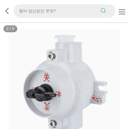
2
/
5