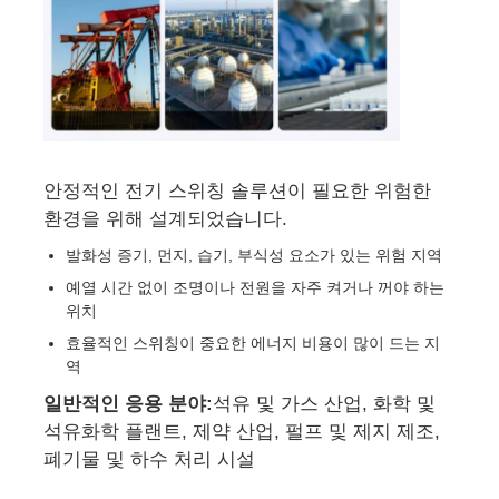
공장 투어
품질 관리
안정적인 전기 스위칭 솔루션이 필요한 위험한
연락처
환경을 위해 설계되었습니다.
발화성 증기, 먼지, 습기, 부식성 요소가 있는 위험 지역
견적 요청
예열 시간 없이 조명이나 전원을 자주 켜거나 꺼야 하는
위치
효율적인 스위칭이 중요한 에너지 비용이 많이 드는 지
방폭 조명
역
일반적인 응용 분야:
석유 및 가스 산업, 화학 및
방폭 경보 광
석유화학 플랜트, 제약 산업, 펄프 및 제지 제조,
폐기물 및 하수 처리 시설
폭발 방지 팬