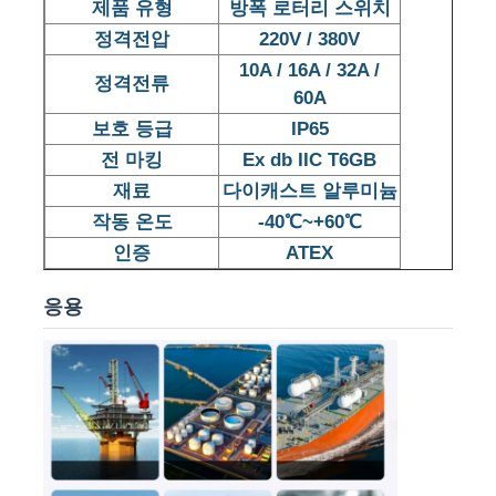
제품 유형
방폭 로터리 스위치
정격전압
220V / 380V
10A / 16A / 32A /
정격전류
60A
보호 등급
IP65
전 마킹
Ex db IIC T6GB
재료
다이캐스트 알루미늄
작동 온도
-40℃~+60℃
인증
ATEX
응용
홈
제품 소개
회사 소개