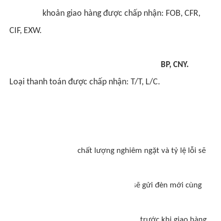
Các điều khoản giao hàng được chấp nhận: FOB, CFR,
CIF, EXW.
Tiền tệ thanh toán được chấp nhận: USD, GBP, CNY.
Loại thanh toán được chấp nhận: T/T, L/C.
Ngôn ngữ nói: Tiếng Anh, Tiếng Trung
5. Bảo hành
A: Đầu tiên, sản phẩm của chúng tôi được sản xuất trong
hệ thống kiểm soát chất lượng nghiêm ngặt và tỷ lệ lỗi sẽ
dưới 0,2%. Thứ hai,
trong thời gian bảo hành, chúng tôi sẽ gửi đèn mới cùng
với đơn hàng mới với số lượng nhỏ.
Tất cả các sản phẩm đã được kiểm tra trước khi giao hàng