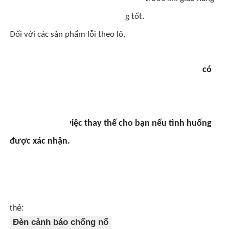
và được đóng gói trong tình trạng tốt.
Đối với các sản phẩm lỗi theo lô,
Vui lòng kiểm tra sản phẩm trước khi lắp ráp, nếu có
bất kỳ vấn đề gì, vui lòng thông báo cho chúng tôi
trong vòng 3 ngày kể từ ngày nhận hàng. Chúng tôi
có thể sắp xếp việc thay thế cho bạn nếu tình huống
được xác nhận.
thẻ:
Đèn cảnh báo chống nổ