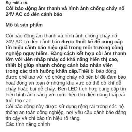
Sự miêu tả:
Còi báo động âm thanh và hình ảnh chống cháy nổ
24V AC có đèn cảnh báo
Mô tả sản phẩm
Còi báo động âm thanh và hình ảnh chống cháy nổ
24V AC có đèn cảnh báo
được thiết kế để cung cấp
tín hiệu cảnh báo hiệu quả trong môi trường công
nghiệp nguy hiểm. Bằng cách kết hợp còi âm thanh
lớn với đèn nhấp nháy có khả năng hiển thị cao,
thiết bị giúp nhanh chóng cảnh báo nhân viên
trong các tình huống khẩn cấp.
Thiết bị báo động
được chế tạo với vỏ chống cháy nổ bền bỉ để đảm bảo
hoạt động an toàn ở những khu vực có thể có khí dễ
cháy hoặc bụi dễ cháy. Đèn LED tích hợp cung cấp tín
Nhà
hiệu hình ảnh sáng với mức tiêu thụ điện năng thấp và
tuổi thọ cao.
Còi báo động này được sử dụng rộng rãi trong các hệ
Sản phẩm
thống an toàn công nghiệp, nơi yêu cầu cảnh báo đáng
tin cậy và chỉ báo tín hiệu rõ ràng.
Các tính năng chính
Về chúng tôi