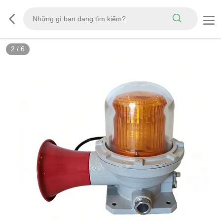
2
/
6