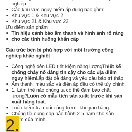
nghiệp
Các khu vực nguy hiểm áp dụng bao gồm:
Khu vực 1 & Khu vực 2
Hộp chống nổ
Khu vực 21 & Khu vực 22
Ưu điểm sản phẩm
Tín hiệu cảnh báo âm thanh và hình ảnh rõ ràng
công tắc chống cháy nổ
cho các tình huống khẩn cấp
Cấu trúc bền bỉ phù hợp với môi trường công
Các tuyến cáp chống nổ
nghiệp khắc nghiệt
Công nghệ đèn LED tiết kiệm năng lượng
Thiết kế
phích cắm và ổ cắm chống cháy nổ
chống cháy nổ đáng tin cậy cho các địa điểm
nguy hiểm
Lắp đặt dễ dàng và yêu cầu bảo trì thấp
Âm thanh, màu sắc và điện áp đều có thể tùy chỉnh.
1. Làm thế nào chúng ta có thể đảm bảo chất
lượng?
Luôn có mẫu tiền sản xuất trước khi sản
xuất hàng loạt.
Luôn kiểm tra cuối cùng trước khi giao hàng.
Chúng tôi cung cấp bảo hành 2-5 năm cho sản
2.
phẩm của mình.