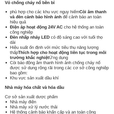
Vỏ chống cháy nổ bền bỉ
phù hợp cho các khu vực nguy hiểm
Còi âm thanh
Tham quan nhà máy
và đèn cảnh báo hình ảnh
để cảnh báo an toàn
hiệu quả
Điện áp hoạt động 24V AC
cho hệ thống an toàn
Kiểm soát chất lượng
công nghiệp
Đèn nhấp nháy LED
có độ sáng cao với tuổi thọ
dài
Liên hệ chúng tôi
Hiệu suất ổn định với mức tiêu thụ năng lượng
thấp
Thích hợp cho hoạt động liên tục trong môi
trường khắc nghiệt
Ứng dụng
Còi báo động âm thanh hình ảnh chống cháy nổ
Yêu cầu báo giá
được sử dụng rộng rãi trong các cơ sở công nghiệp
bao gồm:
Khu vực sản xuất dầu khí
Chiếu sáng chống cháy nổ
Nhà máy hóa chất và hóa dầu
Đèn báo cháy nổ
Cơ sở sản xuất dược phẩm
Nhà máy điện
Nhà máy xử lý nước thải
quạt chống cháy nổ
Hệ thống cảnh báo khẩn cấp và an toàn công