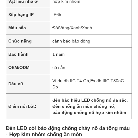
Vật liệu nhà ở
hợp kim nhôm
Xếp hạng IP
IP65
Màu sắc
Đỏ/Vàng/Xanh/Xanh
Chức năng
cảnh báo báo động
Bảo hành
1 năm
OEM/ODM
có sẵn
Ví dụ db IIC T4 Gb,Ex db IIIC T80oC
Dấu cũ
Db
đèn báo hiệu LED chống nổ đa sắc
,
Điểm nổi bật:
Đèn chống ăn mòn chống nổ
,
báo động chống nổ hợp kim nhôm
Đèn LED còi báo động chống cháy nổ đa tông màu
- Hợp kim nhôm chống ăn mòn