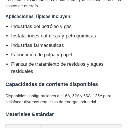
costos de energía.
Visita a la fábrica
Aplicaciones Típicas Incluyen:
Industrias del petróleo y gas
Control de Calidad
Instalaciones químicas y petroquímicas
Industrias farmacéuticas
Contacto
Fabricación de pulpa y papel
Plantas de tratamiento de residuos y aguas
Solicitar una cotización
residuales
Capacidades de corriente disponibles
Iluminación a prueba de explosiones
Disponibles configuraciones de 16A, 32A y 63A, 125A para
satisfacer diversos requisitos de energía industrial.
Luz a prueba de explosiones de la alarma
Materiales Estándar
ventilador a prueba de explosiones