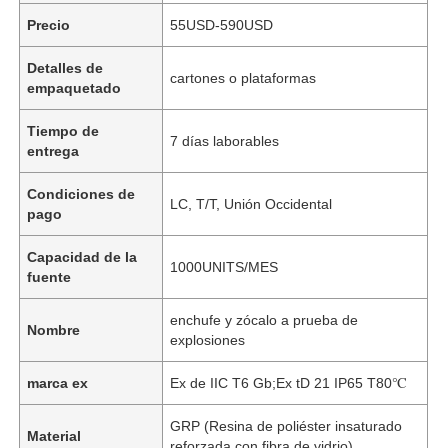
Precio
55USD-590USD
Detalles de
cartones o plataformas
empaquetado
Tiempo de
7 días laborables
entrega
Condiciones de
LC, T/T, Unión Occidental
pago
Capacidad de la
1000UNITS/MES
fuente
enchufe y zócalo a prueba de
Nombre
explosiones
marca ex
Ex de IIC T6 Gb;Ex tD 21 IP65 T80℃
GRP (Resina de poliéster insaturado
Material
reforzada con fibra de vidrio)