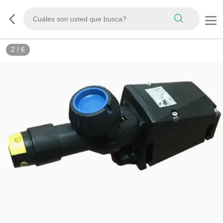
2
/
6