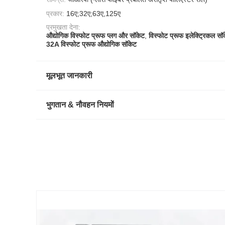
प्रकार:
16ए;32ए;63ए,125ए
प्रमुखता देना:
औद्योगिक विस्फोट प्रूफ प्लग और सॉकेट
,
विस्फोट प्रूफ इलेक्ट्रिकल स
32A विस्फोट प्रूफ औद्योगिक सॉकेट
मूलभूत जानकारी
भुगतान & नौवहन नियमों