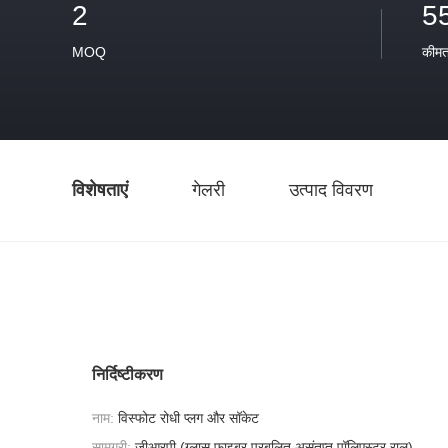
2
5
MOQ
कीम
विशेषताएं
गेलरी
उत्पाद विवरण
निर्दिष्टीकरण
नाम:
विस्फोट रोधी प्लग और सॉकेट
सामग्री:
जीआरपी (ग्लास फाइबर प्रबलित असंतृप्त पॉलिएस्टर राल)