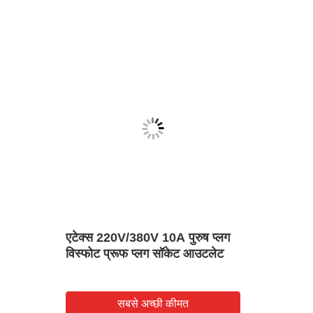
न
एटेक्स 220V/380V 10A पुरुष प्लग
E 4p
विस्फोट प्रूफ प्लग सॉकेट आउटलेट
सबसे अच्छी कीमत