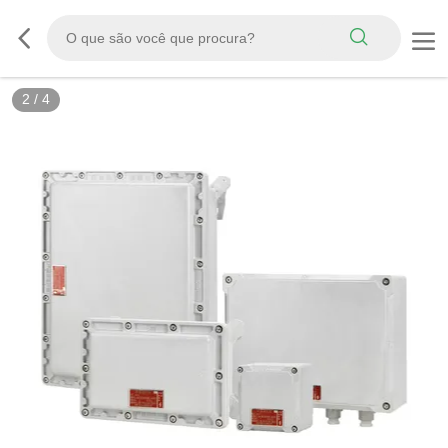
2
/
4