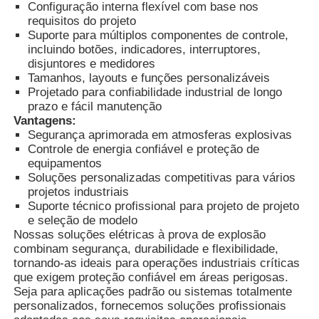
Configuração interna flexível com base nos
requisitos do projeto
Suporte para múltiplos componentes de controle,
Caixa à prova de explosão
incluindo botões, indicadores, interruptores,
disjuntores e medidores
Tamanhos, layouts e funções personalizáveis
interruptor à prova de explosão
Projetado para confiabilidade industrial de longo
prazo e fácil manutenção
Vantagens:
Glândulas de cabo à prova de explosão
Segurança aprimorada em atmosferas explosivas
Controle de energia confiável e proteção de
equipamentos
tomada e soquete à prova de explosões
Soluções personalizadas competitivas para vários
projetos industriais
Suporte técnico profissional para projeto de projeto
e seleção de modelo
Nossas soluções elétricas à prova de explosão
combinam segurança, durabilidade e flexibilidade,
tornando-as ideais para operações industriais críticas
que exigem proteção confiável em áreas perigosas.
Seja para aplicações padrão ou sistemas totalmente
personalizados, fornecemos soluções profissionais