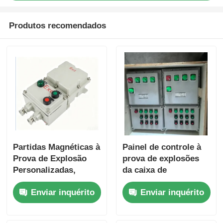
Produtos recomendados
Partidas Magnéticas à
Painel de controle à
Prova de Explosão
prova de explosões
Personalizadas,
da caixa de
Painéis de Controle
distribuição IP65
Enviar inquérito
Enviar inquérito
de Motor e Caixas de
resistente à corrosão
Controle de Bomba
d'Água