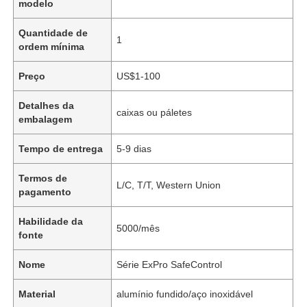
modelo
Quantidade de
1
ordem mínima
Preço
US$1-100
Detalhes da
caixas ou páletes
embalagem
Tempo de entrega
5-9 dias
Termos de
L/C, T/T, Western Union
pagamento
Habilidade da
5000/mês
fonte
Nome
Série ExPro SafeControl
Material
alumínio fundido/aço inoxidável