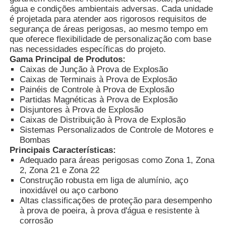
água e condições ambientais adversas. Cada unidade
é projetada para atender aos rigorosos requisitos de
segurança de áreas perigosas, ao mesmo tempo em
Fábrica
que oferece flexibilidade de personalização com base
nas necessidades específicas do projeto.
Gama Principal de Produtos:
Controle de Qualidade
Caixas de Junção à Prova de Explosão
Caixas de Terminais à Prova de Explosão
Painéis de Controle à Prova de Explosão
Fale Conosco
Partidas Magnéticas à Prova de Explosão
Disjuntores à Prova de Explosão
Caixas de Distribuição à Prova de Explosão
Pedir um orçamento
Sistemas Personalizados de Controle de Motores e
Bombas
Principais Características:
Iluminação à prova de explosões
Adequado para áreas perigosas como Zona 1, Zona
2, Zona 21 e Zona 22
Construção robusta em liga de alumínio, aço
Luz à prova de explosões do alarme
inoxidável ou aço carbono
Altas classificações de proteção para desempenho
à prova de poeira, à prova d'água e resistente à
corrosão
ventilador à prova de explosão