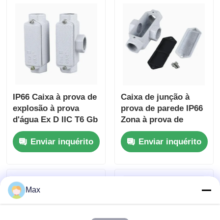
IP66 Caixa à prova de
Caixa de junção à
explosão à prova
prova de parede IP66
d'água Ex D IIC T6 Gb
Zona à prova de
/ Ex T IIIC T80°C Db
intempéries 1 2
Enviar inquérito
Enviar inquérito
Para zonas perigosas
Certificada
Max