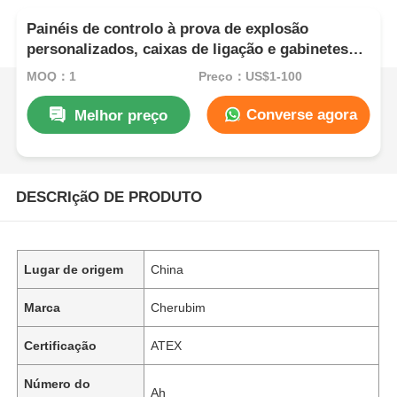
Painéis de controlo à prova de explosão
personalizados, caixas de ligação e gabinetes
eléctricos
MOQ：1
Preço：US$1-100
Converse agora
Melhor preço
DESCRIçãO DE PRODUTO
Lugar de origem
China
Marca
Cherubim
Certificação
ATEX
Número do
Ah