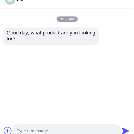
3:02 AM
Good day, what product are you looking 
for?
กล่องพักสายไฟอลูมิ
แผงจ่ายไฟสตาร์ทเตอร์
เนียมกันระเบิด กันน้ำ
ปั๊มป้องกันการระเบิด
ATEX IP65 G1/2 G3/4
สำหรับพื้นที่อันตราย
ส่งคำถาม
ส่งคำถาม
บ้าน
เกี่ยวกับเรา
ติดต่อเรา
Desktop Site
แผนผังเว็บไซต์
นโยบายความเป็นส่วนตัว
คุณภาพ
โคมไฟกันระเบิด
โรงงานในประเทศ
จีน.Copyright © 2026 Ningbo VivaTrade