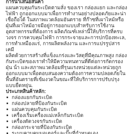
การนําเสนอสินค้า
แผนควบคุมกันระเบิดตามสั่ง ของเรา กล่องแยก และกล่อง
ไฟฟ้า ถูกออกแบบมาเพื่อการทํางานอย่างปลอดภัยและน่า
เชื่อถือได้ ในสภาพแวดล้อมอันตราย ที่ก๊าซที่เผาไหม้หรือ
ฝุ่นที่เผาไหม้อาจมีอยู่การออกแบบสําหรับการใช้งาน
อุตสาหกรรมที่ต้องการ ผลิตภัณฑ์เหล่านี้ให้บริการที่ครบ
วงจร การควบคุมไฟฟ้า การกระจายและการปกป้องทะเล,
การทําเหมืองแร่, การผลิตพลังงาน และการแปรรูปสาร
เคมี
ผลิตด้วยการสร้างที่แข็งแกร่งและวัสดุที่มีคุณภาพสูง กล่อง
กันระเบิดของเราทําให้มีความทนทานที่ดีต่อการกัดกรอง
ฝุ่น น้ํา และสภาพแวดล้อมที่รุนแรงหน่วยแต่ละหน่วยถูก
ออกแบบมาเพื่อตอบสนองความต้องการความปลอดภัยใน
พื้นที่อันตรายที่เข้มงวดในขณะที่ให้บริการการปรับปรุง
แบบยืดหยุ่น.
ประเภทสินค้าหลัก:
บ้าน
กล่องแยกกันระเบิด
กล่องปลายที่ป้องกันระเบิด
แผ่นควบคุมกันระเบิด
ผลิตภัณฑ์
เครื่องเริ่มเครื่องแม่เหล็กกันระเบิด
เครื่องตัดวงจรกันระเบิด
กล่องกระจายที่ป้องกันระเบิด
เกี่ยวกับเรา
ระบบควบคุมมอเตอร์และปั๊มที่กําหนดเอง