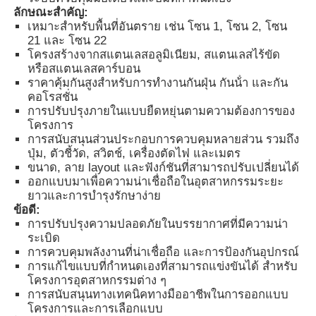
ลักษณะสําคัญ:
เหมาะสําหรับพื้นที่อันตราย เช่น โซน 1, โซน 2, โซน
21 และ โซน 22
ทัวร์โรงงาน
โครงสร้างจากสแตนเลสอลูมิเนียม, สแตนเลสไร้ขัด
หรือสแตนเลสคาร์บอน
ราคาคุ้มกันสูงสําหรับการทํางานกันฝุ่น กันน้ํา และกัน
ควบคุมคุณภาพ
คอโรสชั่น
การปรับปรุงภายในแบบยืดหยุ่นตามความต้องการของ
โครงการ
ติดต่อเรา
การสนับสนุนส่วนประกอบการควบคุมหลายส่วน รวมถึง
ปุ่ม, ตัวชี้วัด, สวิตช์, เครื่องตัดไฟ และเมตร
ขนาด, ลาย layout และฟังก์ชันที่สามารถปรับเปลี่ยนได้
ขออ้าง
ออกแบบมาเพื่อความน่าเชื่อถือในอุตสาหกรรมระยะ
ยาวและการบํารุงรักษาง่าย
ข้อดี:
โคมไฟกันระเบิด
การปรับปรุงความปลอดภัยในบรรยากาศที่มีความน่า
ระเบิด
การควบคุมพลังงานที่น่าเชื่อถือ และการป้องกันอุปกรณ์
ไฟสัญญาณกันระเบิด
การแก้ไขแบบที่กําหนดเองที่สามารถแข่งขันได้ สําหรับ
โครงการอุตสาหกรรมต่าง ๆ
การสนับสนุนทางเทคนิคทางมืออาชีพในการออกแบบ
โครงการและการเลือกแบบ
พัดลมป้องกันการระเบิด