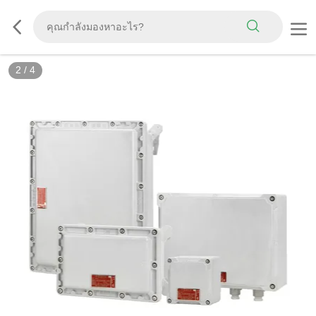
2
/
4