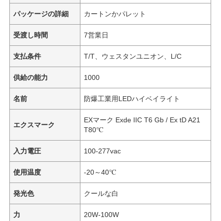
パッケージの詳細
カートンかパレット
受渡し時間
7営業日
支払条件
T/T、ウェスタンユニオン、L/C
供給の能力
1000
名前
防爆工業用LEDハイベイライト
EXマーク Exde IIC T6 Gb / Ex tD A21
エクスマーク
T80℃
入力電圧
100-277vac
使用温度
-20～40℃
発光色
クールな白
力
20W-100W