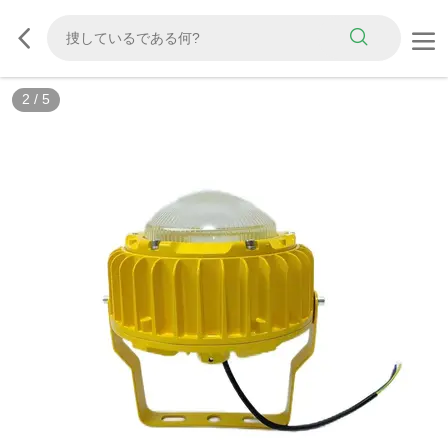
2
/
5