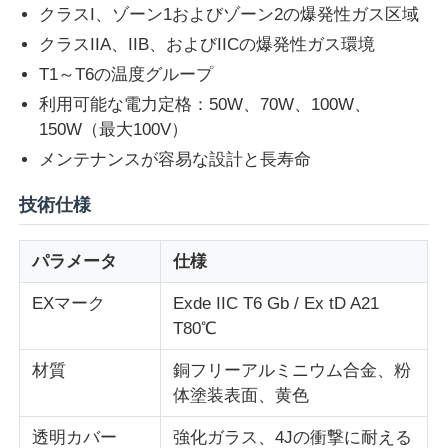
クラスI、ゾーン1およびゾーン2の爆発性ガス区域
クラスIIA、IIB、およびIICの爆発性ガス環境
T1～T6の温度グループ
利用可能な電力定格：50W、70W、100W、
150W（最大100V）
メンテナンスが容易な設計と長寿命
技術仕様
パラメータ
仕様
EXマーク
Exde IIC T6 Gb / Ex tD A21
ホーム
T80℃
材質
銅フリーアルミニウム合金、粉
製品
体塗装表面、黄色
透明カバー
強化ガラス、4Jの衝撃に耐える
企業情報