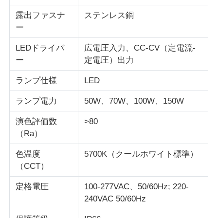
露出ファスナ
ステンレス鋼
ー
会社案内
LEDドライバ
広電圧入力、CC-CV（定電流-
品質管理
ー
定電圧）出力
ランプ仕様
LED
お問い合わせ
ランプ電力
50W、70W、100W、150W
見積依頼
演色評価数
>80
（Ra）
耐圧防爆照明
色温度
5700K（クールホワイト標準）
（CCT）
耐圧防爆警報ライト
定格電圧
100-277VAC、50/60Hz; 220-
240VAC 50/60Hz
防爆ファン