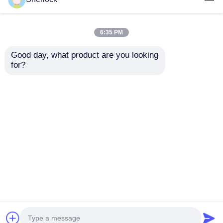
6:35 PM
Good day, what product are you looking 
for?
防爆LEDライト 耐熱ガ
防爆LED照明器具 | ダ
ラスと防腐 危険産業用
イカストアルミニウム
地域
ハウジング
お問い合わせを送信
お問い合わせを送信
ホーム
企業情報
お問い合わせ
Desktop Site
地図
プライバシーポリシー
品質
耐圧防爆照明
中国工場.Copyright © 2026
Ningbo VivaTrade Technology Co., Ltd.. All Rights