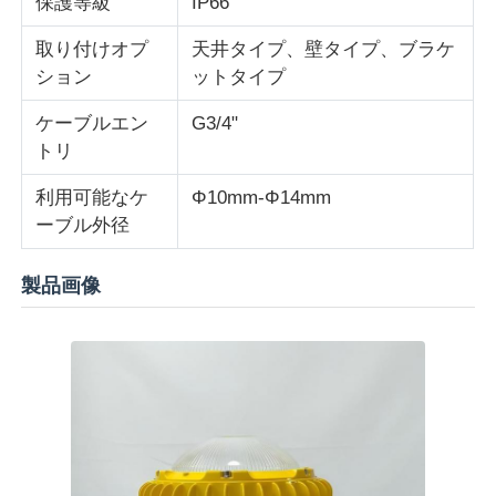
保護等級
IP66
取り付けオプ
天井タイプ、壁タイプ、ブラケ
防爆ボックス
ション
ットタイプ
ケーブルエン
G3/4"
防爆スイッチ
トリ
利用可能なケ
Φ10mm-Φ14mm
防爆ケーブル腺
ーブル外径
耐圧防爆プラグおよびソケット
製品画像